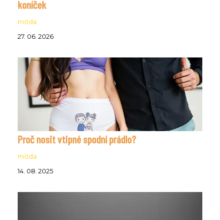
koníček
móda
27. 06. 2026
Proč nosit vtipné spodní prádlo?
móda
14. 08. 2025