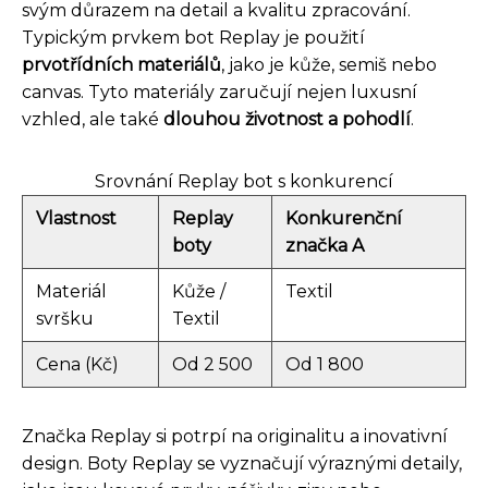
svým důrazem na detail a kvalitu zpracování.
Typickým prvkem bot Replay je použití
prvotřídních materiálů
, jako je kůže, semiš nebo
canvas. Tyto materiály zaručují nejen luxusní
vzhled, ale také
dlouhou životnost a pohodlí
.
Srovnání Replay bot s konkurencí
Vlastnost
Replay
Konkurenční
boty
značka A
Materiál
Kůže /
Textil
svršku
Textil
Cena (Kč)
Od 2 500
Od 1 800
Značka Replay si potrpí na originalitu a inovativní
design. Boty Replay se vyznačují výraznými detaily,