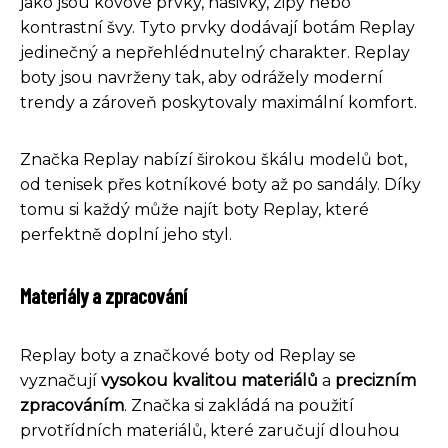
jako jsou kovové prvky, nášivky, zipy nebo
kontrastní švy. Tyto prvky dodávají botám Replay
jedinečný a nepřehlédnutelný charakter. Replay
boty jsou navrženy tak, aby odrážely moderní
trendy a zároveň poskytovaly maximální komfort.
Značka Replay nabízí širokou škálu modelů bot,
od tenisek přes kotníkové boty až po sandály. Díky
tomu si každý může najít boty Replay, které
perfektně doplní jeho styl.
Materiály a zpracování
Replay boty a značkové boty od Replay se
vyznačují
vysokou kvalitou materiálů
a
precizním
zpracováním
. Značka si zakládá na použití
prvotřídních materiálů, které zaručují dlouhou