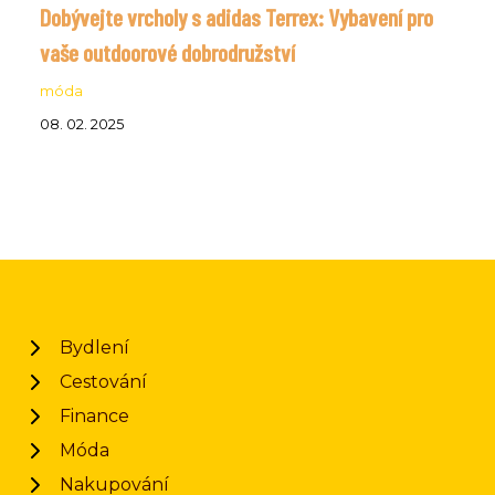
Dobývejte vrcholy s adidas Terrex: Vybavení pro
vaše outdoorové dobrodružství
móda
08. 02. 2025
Bydlení
Cestování
Finance
Móda
Nakupování