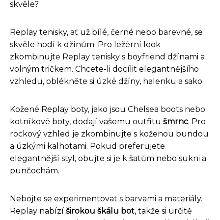
skvěle?
Replay tenisky, ať už bílé, černé nebo barevné, se
skvěle hodí k džínům. Pro ležérní look
zkombinujte Replay tenisky s boyfriend džínami a
volným tričkem. Chcete-li docílit elegantnějšího
vzhledu, oblékněte si úzké džíny, halenku a sako.
Kožené Replay boty, jako jsou Chelsea boots nebo
kotníkové boty, dodají vašemu outfitu
šmrnc
. Pro
rockový vzhled je zkombinujte s koženou bundou
a úzkými kalhotami. Pokud preferujete
elegantnější styl, obujte si je k šatům nebo sukni a
punčochám.
Nebojte se experimentovat s barvami a materiály.
Replay nabízí
širokou škálu bot
, takže si určitě