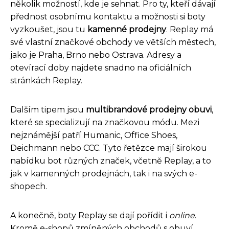
několik možností, kde je sehnat. Pro ty, kteří dávají
přednost osobnímu kontaktu a možnosti si boty
vyzkoušet, jsou tu
kamenné prodejny
. Replay má
své vlastní značkové obchody ve větších městech,
jako je Praha, Brno nebo Ostrava. Adresy a
otevírací doby najdete snadno na oficiálních
stránkách Replay.
Dalším tipem jsou
multibrandové prodejny obuvi
,
které se specializují na značkovou módu. Mezi
nejznámější patří Humanic, Office Shoes,
Deichmann nebo CCC. Tyto řetězce mají širokou
nabídku bot různých značek, včetně Replay, a to
jak v kamenných prodejnách, tak i na svých e-
shopech.
A konečně, boty Replay se dají pořídit i
online
.
Kromě e-shopů zmíněných obchodů s obuví