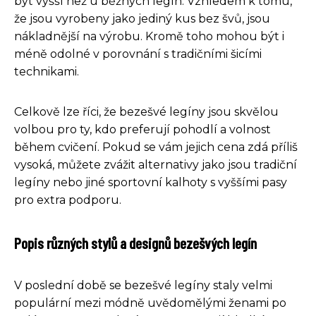
být vyšší než u běžných legín. Vzhledem k tomu,
že jsou vyrobeny jako jediný kus bez švů, jsou
nákladnější na výrobu. Kromě toho mohou být i
méně odolné v porovnání s tradičními šicími
technikami.
Celkově lze říci, že bezešvé legíny jsou skvělou
volbou pro ty, kdo preferují pohodlí a volnost
během cvičení. Pokud se vám jejich cena zdá příliš
vysoká, můžete zvážit alternativy jako jsou tradiční
legíny nebo jiné sportovní kalhoty s vyššími pasy
pro extra podporu.
Popis různých stylů a designů bezešvých legín
V poslední době se bezešvé legíny staly velmi
populární mezi módně uvědomělými ženami po