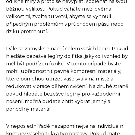
odlišné míry a proto se nevyplatí spoléhat na svou
běžnou velikost. Pokud váháte mezi dvěma
velikostmi, zvolte tu větší, abyste se vyhnuli
případným problémům s průchodem pásu nebo
riziku protrhnutí.
Dále se zamyslete nad účelem vašich legín. Pokud
hledáte bezešvé legíny do fitka, jakýkoli vzhled by
měl být podřízen funkci. V tomto případě byste
mohli upřednostnit pevné kompresní materiály,
které pomohou udržet vaše svaly na místě a
redukovat vibrace během cvičení. Na druhé straně
pokud hledáte bezešvé legíny pro každodenní
nošení, možná budete chtít vybrat jemný a
pohodlný materiál.
V neposlední řadě nezapomínejte na individuální
kontury vašeho těla a typ postavy. Pokud máte