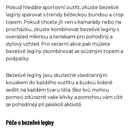
Pokud hledáte sportovní outfit, zkuste bezešvé
legíny spárovat s trendy běžeckou bundou a crop
topem. Pokud chcete jít ven s kamarády nebo na
procházku, zkuste kombinovat bezešvé legíny s
oversized mikinou a teniskami pro pohodlný a
stylový vzhled. Pro večerní akce pak můžete
bezešvé legíny zkombinovat se svůdným topem a
podpatky.
Bezešvé legíny jsou skutečně všestranným
kouskem do každého outfitu a budou krásně
sedět na každém tvaru těla. Bez švů mohou
pomoci zdůraznit vaše křivky a pomohou vám cítit
se pohodlněji při jakékoli aktivitě.
Péče o bezešvé legíny