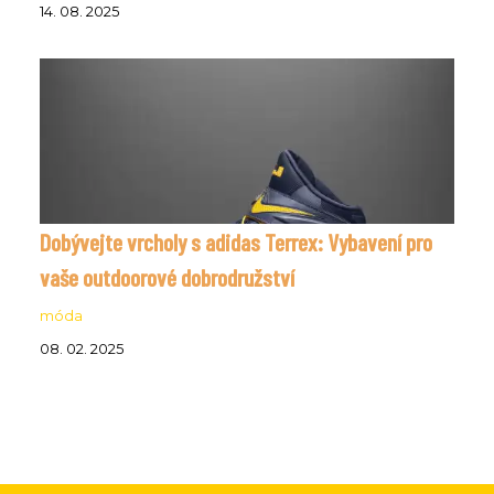
14. 08. 2025
Dobývejte vrcholy s adidas Terrex: Vybavení pro
vaše outdoorové dobrodružství
móda
08. 02. 2025