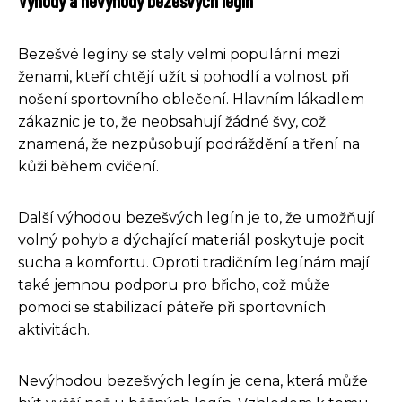
Výhody a nevýhody bezešvých legín
Bezešvé legíny se staly velmi populární mezi
ženami, kteří chtějí užít si pohodlí a volnost při
nošení sportovního oblečení. Hlavním lákadlem
zákaznic je to, že neobsahují žádné švy, což
znamená, že nezpůsobují podráždění a tření na
kůži během cvičení.
Další výhodou bezešvých legín je to, že umožňují
volný pohyb a dýchající materiál poskytuje pocit
sucha a komfortu. Oproti tradičním legínám mají
také jemnou podporu pro břicho, což může
pomoci se stabilizací páteře při sportovních
aktivitách.
Nevýhodou bezešvých legín je cena, která může