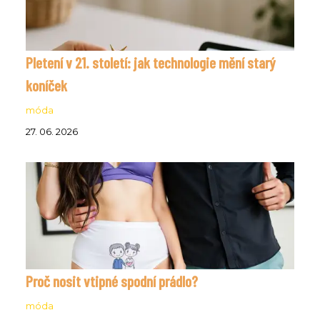
Pletení v 21. století: jak technologie mění starý
koníček
móda
27. 06. 2026
Proč nosit vtipné spodní prádlo?
móda