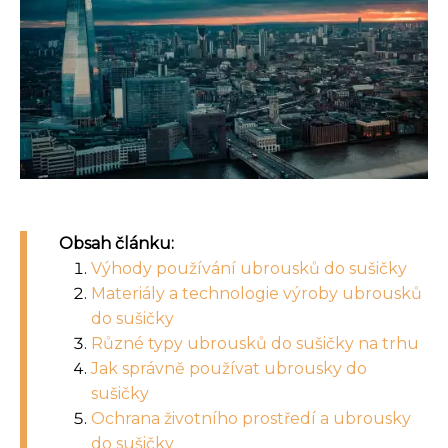
Obsah článku:
Výhody používání ubrousků do sušičky
Materiály a technologie výroby ubrousků
do sušičky
Různé typy ubrousků do sušičky na trhu
Jak správně používat ubrousky do
sušičky
Ochrana životního prostředí a ubrousky
do sušičky