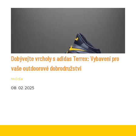
Dobývejte vrcholy s adidas Terrex: Vybavení pro
vaše outdoorové dobrodružství
móda
08. 02. 2025