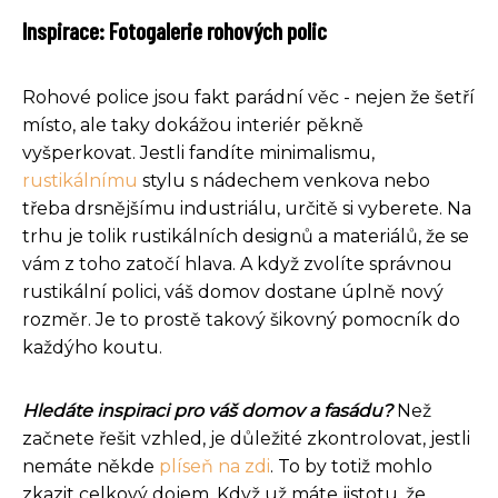
Inspirace: Fotogalerie rohových polic
Rohové police jsou fakt parádní věc - nejen že šetří
místo, ale taky dokážou interiér pěkně
vyšperkovat. Jestli fandíte minimalismu,
rustikálnímu
stylu s nádechem venkova nebo
třeba drsnějšímu industriálu, určitě si vyberete. Na
trhu je tolik rustikálních designů a materiálů, že se
vám z toho zatočí hlava. A když zvolíte správnou
rustikální polici, váš domov dostane úplně nový
rozměr. Je to prostě takový šikovný pomocník do
každýho koutu.
Hledáte inspiraci pro váš domov a fasádu?
Než
začnete řešit vzhled, je důležité zkontrolovat, jestli
nemáte někde
plíseň na zdi
. To by totiž mohlo
zkazit celkový dojem. Když už máte jistotu, že