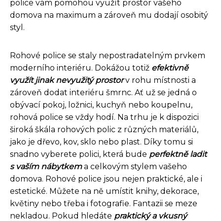
police vám pomohou využít prostor vašeho
domova na maximum a zároveň mu dodají osobitý
styl.
Rohové police se staly nepostradatelným prvkem
moderního interiéru. Dokážou totiž
efektivně
využít jinak nevyužitý prostor
v rohu místnosti a
zároveň dodat interiéru šmrnc. Ať už se jedná o
obývací pokoj, ložnici, kuchyň nebo koupelnu,
rohová police se vždy hodí. Na trhu je k dispozici
široká škála rohových polic z různých materiálů,
jako je dřevo, kov, sklo nebo plast. Díky tomu si
snadno vyberete polici, která bude
perfektně ladit
s vaším nábytkem
a celkovým stylem vašeho
domova. Rohové police jsou nejen praktické, ale i
estetické. Můžete na ně umístit knihy, dekorace,
květiny nebo třeba i fotografie. Fantazii se meze
nekladou. Pokud hledáte
praktický a vkusný