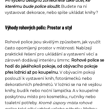
Při výběru designu zohledněte také účel, ke
kterému bude police sloužit.
Budete na ní
vystavovat dekorace, nebo spíše ukládat knihy?
Výhody rohových polic: Prostor a styl
Rohové police jsou skvělým způsobem, jak využít
často opomíjený prostor v místnosti. Nabízejí
praktické řešení pro ukládání a vystavení věcí a
zároveň dodávají interiéru šmrnc.
Rohové police se
hodí do jakéhokoli pokoje, od obývacího pokoje
přes ložnici až po koupelnu.
V obývacím pokoji
poslouží k vystavení knih, fotorámečků nebo
dekorativních předmětů. V ložnici se na ně vejdou
knihy, budík nebo noční lampička. A v koupelně
poskytnou místo pro kosmetiku, ručníky nebo
toaletní potřeby.
Kromě úspory místa rohové
police také oživí vzhled vašeho nábytku.
Mohou