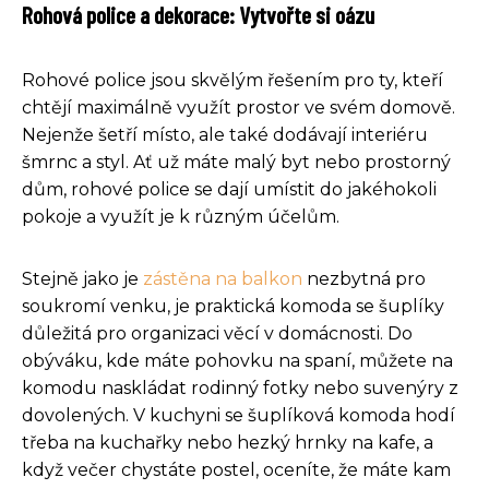
Rohová police a dekorace: Vytvořte si oázu
Rohové police jsou skvělým řešením pro ty, kteří
chtějí maximálně využít prostor ve svém domově.
Nejenže šetří místo, ale také dodávají interiéru
šmrnc a styl. Ať už máte malý byt nebo prostorný
dům, rohové police se dají umístit do jakéhokoli
pokoje a využít je k různým účelům.
Stejně jako je
zástěna na balkon
nezbytná pro
soukromí venku, je praktická komoda se šuplíky
důležitá pro organizaci věcí v domácnosti. Do
obýváku, kde máte pohovku na spaní, můžete na
komodu naskládat rodinný fotky nebo suvenýry z
dovolených. V kuchyni se šuplíková komoda hodí
třeba na kuchařky nebo hezký hrnky na kafe, a
když večer chystáte postel, oceníte, že máte kam