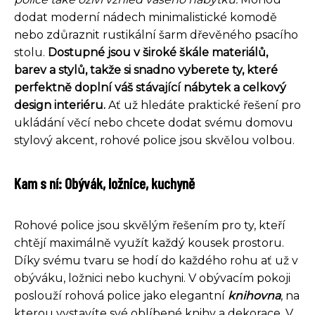
dodat moderní nádech minimalistické komodě
nebo zdůraznit rustikální šarm dřevěného psacího
stolu.
Dostupné jsou v široké škále materiálů,
barev a stylů, takže si snadno vyberete ty, které
perfektně doplní váš stávající nábytek a celkový
design interiéru.
Ať už hledáte praktické řešení pro
ukládání věcí nebo chcete dodat svému domovu
stylový akcent, rohové police jsou skvělou volbou.
Kam s ní: Obývák, ložnice, kuchyně
Rohové police jsou skvělým řešením pro ty, kteří
chtějí maximálně využít každý kousek prostoru.
Díky svému tvaru se hodí do každého rohu ať už v
obýváku, ložnici nebo kuchyni. V obývacím pokoji
poslouží rohová police jako elegantní
knihovna
, na
kterou vystavíte své oblíbené knihy a dekorace. V