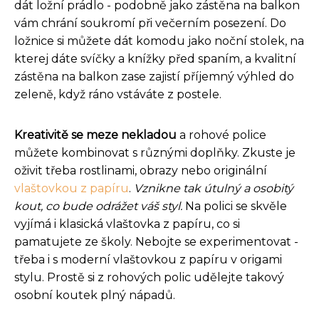
dát ložní prádlo - podobně jako zástěna na balkon
vám chrání soukromí při večerním posezení. Do
ložnice si můžete dát komodu jako noční stolek, na
kterej dáte svíčky a knížky před spaním, a kvalitní
zástěna na balkon zase zajistí příjemný výhled do
zeleně, když ráno vstáváte z postele.
Kreativitě se meze nekladou
a rohové police
můžete kombinovat s různými doplňky. Zkuste je
oživit třeba rostlinami, obrazy nebo originální
vlaštovkou z papíru
.
Vznikne tak útulný a osobitý
kout, co bude odrážet váš styl.
Na polici se skvěle
vyjímá i klasická vlaštovka z papíru, co si
pamatujete ze školy. Nebojte se experimentovat -
třeba i s moderní vlaštovkou z papíru v origami
stylu. Prostě si z rohových polic udělejte takový
osobní koutek plný nápadů.