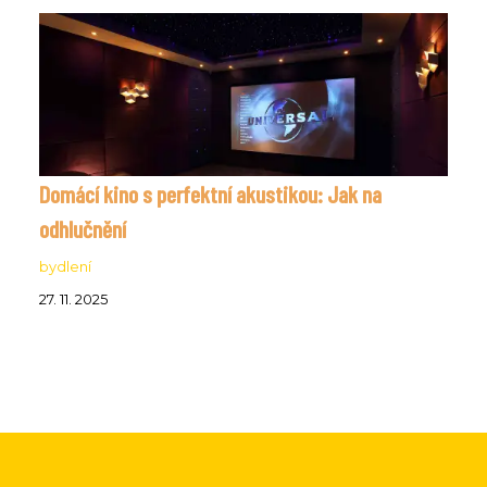
Domácí kino s perfektní akustikou: Jak na
odhlučnění
bydlení
27. 11. 2025