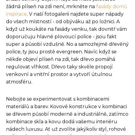
žádná plíseň na zdi není, mrkněte na
fasády domů
inspirace
. V naší fotogalerii najdete super nápady
do všech místností - od obýváku až po ložnici. A
když už koukáte na fasády venku, tak dovnitř vám
doporučuju hlavně plovoucí police - jsou fakt
super a působí vzdušně. No a samozřejmě dřevěný
police, ty jsou prostě evergreen. Navíc když se
někde objeví plíseň na zdi, tak dřevo pomáhá
regulovat vlhkost. Dřevo taky skvěle propojí
venkovní a vnitřní prostor a vytvoří útulnou
atmosféru.
Nebojte se experimentovat s kombinacemi
materiálů a barev. Kovové konstrukce v kombinaci
se dřevem působí moderně a industriálně, zatímco
kombinace skla a kovu dodá vašemu interiéru
nádech luxusu. Ať už zvolíte jakýkoliv styl, rohové