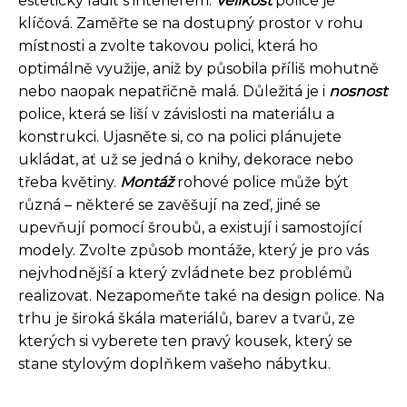
esteticky ladit s interiérem.
Velikost
police je
klíčová. Zaměřte se na dostupný prostor v rohu
místnosti a zvolte takovou polici, která ho
optimálně využije, aniž by působila příliš mohutně
nebo naopak nepatřičně malá. Důležitá je i
nosnost
police, která se liší v závislosti na materiálu a
konstrukci. Ujasněte si, co na polici plánujete
ukládat, ať už se jedná o knihy, dekorace nebo
třeba květiny.
Montáž
rohové police může být
různá – některé se zavěšují na zeď, jiné se
upevňují pomocí šroubů, a existují i ​​samostojící
modely. Zvolte způsob montáže, který je pro vás
nejvhodnější a který zvládnete bez problémů
realizovat. Nezapomeňte také na design police. Na
trhu je široká škála materiálů, barev a tvarů, ze
kterých si vyberete ten pravý kousek, který se
stane stylovým doplňkem vašeho nábytku.