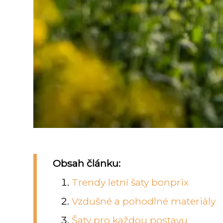
Obsah článku:
Trendy letní šaty bonprix
Vzdušné a pohodlné materiály
Šaty pro každou postavu