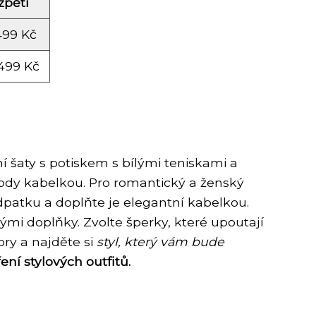
zpětí
499 Kč
499 Kč
í šaty s potiskem s bílými teniskami a
ody kabelkou. Pro romantický a ženský
dpatku a doplňte je elegantní kabelkou.
ými doplňky. Zvolte šperky, které upoutají
ry a najděte si
styl, který vám bude
í stylových outfitů.