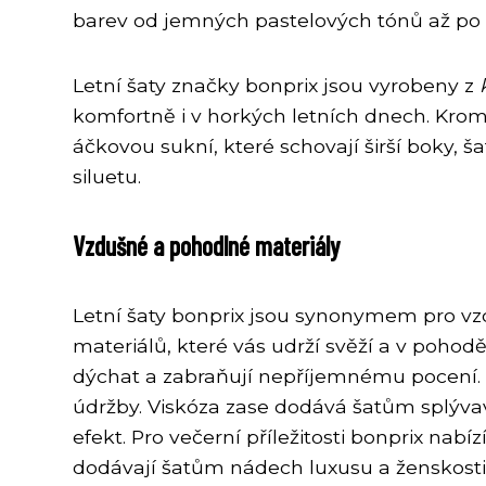
barev od jemných pastelových tónů až po s
Letní šaty značky bonprix jsou vyrobeny z
komfortně i v horkých letních dnech. Kromě
áčkovou sukní, které schovají širší boky, 
siluetu.
Vzdušné a pohodlné materiály
Letní šaty bonprix jsou synonymem pro vz
materiálů, které vás udrží svěží a v pohod
dýchat a zabraňují nepříjemnému pocení. 
údržby. Viskóza zase dodává šatům splývav
efekt. Pro večerní příležitosti bonprix nabí
dodávají šatům nádech luxusu a ženskosti.