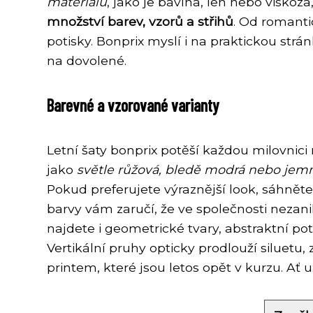
materiálů
, jako je bavlna, len nebo viskóz
množství barev, vzorů a střihů
. Od romanti
potisky. Bonprix myslí i na praktickou str
na dovolené.
Barevné a vzorované varianty
Letní šaty bonprix potěší každou milovnic
jako
světle růžová, bledě modrá nebo jemn
Pokud preferujete výraznější look, sáhněte
barvy vám zaručí, že ve společnosti nezani
najdete i geometrické tvary, abstraktní po
Vertikální pruhy opticky prodlouží siluetu
printem, které jsou letos opět v kurzu. Ať 