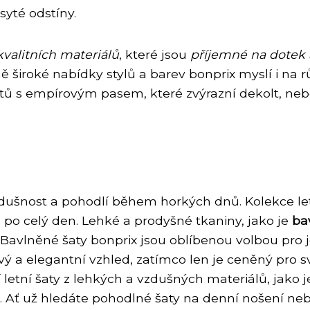
yté odstíny.
kvalitních materiálů
, které jsou
příjemné na dotek
 široké nabídky stylů a barev bonprix myslí i na r
šatů s empírovým pasem, které zvýrazní dekolt, ne
dušnost a pohodlí během horkých dnů. Kolekce letn
ě po celý den. Lehké a prodyšné tkaniny, jako je
ba
Bavlněné šaty bonprix jsou oblíbenou volbou pro j
ý a elegantní vzhled, zatímco len je ceněný pro s
zí letní šaty z lehkých a vzdušných materiálů, jako 
 Ať už hledáte pohodlné šaty na denní nošení nebo