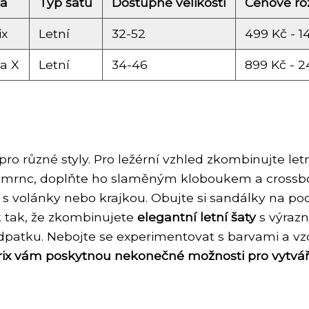
a
Typ šatů
Dostupné velikosti
Cenové ro
ix
Letní
32-52
499 Kč - 1
a X
Letní
34-46
899 Kč - 2
ro různé styly. Pro ležérní vzhled zkombinujte letn
u šmrnc, doplňte ho slaměným kloboukem a crossb
 s volánky nebo krajkou. Obujte si sandálky na po
ek tak, že zkombinujete
elegantní letní šaty
s výrazn
dpatku. Nebojte se experimentovat s barvami a vzo
rix vám poskytnou nekonečné možnosti pro vytvářen