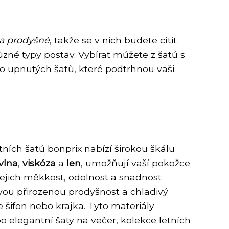
 a prodyšné
, takže se v nich budete cítit
ůzné typy postav. Vybírat můžete z šatů s
bo upnutých šatů, které podtrhnou vaši
ích šatů bonprix nabízí širokou škálu
vlna
,
viskóza
a
len
, umožňují vaší pokožce
ejich měkkost, odolnost a snadnost
vou přirozenou prodyšnost a chladivý
je šifon nebo krajka. Tyto materiály
 elegantní šaty na večer, kolekce letních