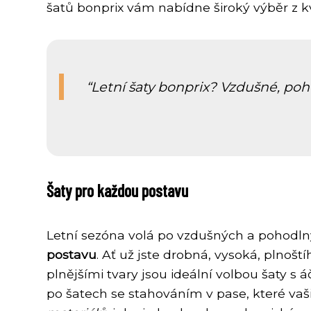
šatů bonprix vám nabídne široký výběr z kv
Letní šaty bonprix? Vzdušné, poho
Šaty pro každou postavu
Letní sezóna volá po vzdušných a pohodlnýc
postavu
. Ať už jste drobná, vysoká, plnoš
plnějšími tvary jsou ideální volbou šaty s 
po šatech se stahováním v pase, které vaši