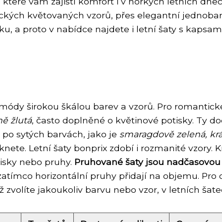
a, které vám zajistí komfort i v horkých letních dn
ckých květovaných vzorů, přes elegantní jednoba
ánku, a proto v nabídce najdete i letní šaty s kaps
i módy širokou škálou barev a vzorů. Pro romantick
ě žlutá
, často doplněné o květinové potisky. Ty do
 po sytých barvách, jako je
smaragdově zelená, kr
knete. Letní šaty bonprix zdobí i rozmanité vzory
tisky nebo pruhy.
Pruhované šaty jsou nadčasovou k
, zatímco horizontální pruhy přidají na objemu. Pro
už zvolíte jakoukoliv barvu nebo vzor, v letních šat