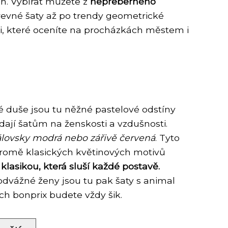
ech. Vybírat můžete z
nepřeberného
revné šaty až po trendy geometrické
ami, které oceníte na procházkách městem i
é duše jsou tu něžné pastelové odstíny
dají šatům na ženskosti a vzdušnosti.
álovsky modrá nebo zářivě červená
. Tyto
. Kromě klasických květinových motivů
lasikou, která sluší každé postavě.
 odvážné ženy jsou tu pak šaty s animal
ech bonprix budete vždy šik.