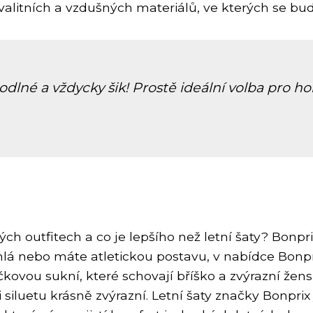
alitních a vzdušných materiálů, ve kterých se bude
dlné a vždycky šik! Prostě ideální volba pro hor
h outfitech a co je lepšího než letní šaty? Bonpr
tíhlá nebo máte atletickou postavu, v nabídce Bonp
áčkovou sukní, které schovají bříško a zvýrazní že
 siluetu krásně zvýrazní. Letní šaty značky Bonpri