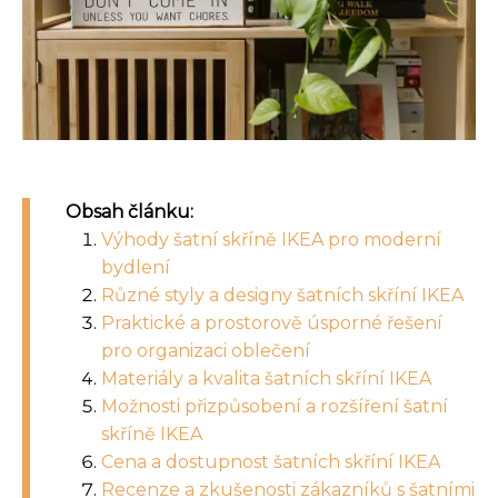
Obsah článku:
Výhody šatní skříně IKEA pro moderní
bydlení
Různé styly a designy šatních skříní IKEA
Praktické a prostorově úsporné řešení
pro organizaci oblečení
Materiály a kvalita šatních skříní IKEA
Možnosti přizpůsobení a rozšíření šatní
skříně IKEA
Cena a dostupnost šatních skříní IKEA
Recenze a zkušenosti zákazníků s šatními