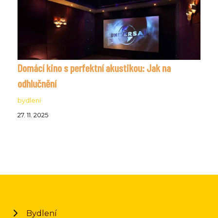
Domácí kino s perfektní akustikou: Jak na
odhlučnění
bydlení
27. 11. 2025
Bydlení