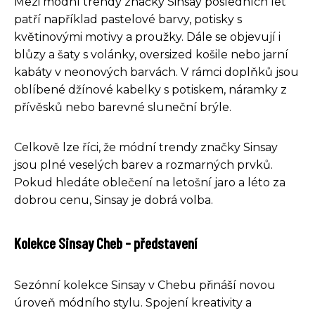
Mezi módní trendy značky Sinsay posledních let
patří například pastelové barvy, potisky s
květinovými motivy a proužky. Dále se objevují i
blůzy a šaty s volánky, oversized košile nebo jarní
kabáty v neonových barvách. V rámci doplňků jsou
oblíbené džínové kabelky s potiskem, náramky z
přívěsků nebo barevné sluneční brýle.
Celkově lze říci, že módní trendy značky Sinsay
jsou plné veselých barev a rozmarných prvků.
Pokud hledáte oblečení na letošní jaro a léto za
dobrou cenu, Sinsay je dobrá volba.
Kolekce Sinsay Cheb - představení
Sezónní kolekce Sinsay v Chebu přináší novou
úroveň módního stylu. Spojení kreativity a