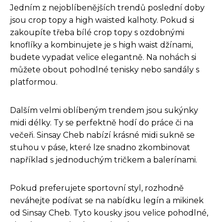
Jedním z nejoblíbenějších trendů poslední doby
jsou crop topy a high waisted kalhoty. Pokud si
zakoupíte třeba bílé crop topy s ozdobnými
knoflíky a kombinujete je s high waist džínami,
budete vypadat velice elegantně. Na nohách si
můžete obout pohodlné tenisky nebo sandály s
platformou.
Dalším velmi oblíbeným trendem jsou sukýnky
midi délky. Ty se perfektně hodí do práce či na
večeři. Sinsay Cheb nabízí krásné midi sukně se
stuhou v páse, které lze snadno zkombinovat
například s jednoduchým tričkem a balerínami.
Pokud preferujete sportovní styl, rozhodně
neváhejte podívat se na nabídku legín a mikinek
od Sinsay Cheb. Tyto kousky jsou velice pohodlné,