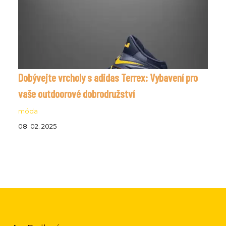
Dobývejte vrcholy s adidas Terrex: Vybavení pro
vaše outdoorové dobrodružství
móda
08. 02. 2025