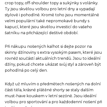
crop topy, off-shoulder topy a sukýnky s volánky.
Ty jsou skvělou volbou pro letní dny a vypadají
stylově i pohodlně. Kromě toho jsou momentálně
velmi populární také nepromokavé bundy s
kapucí, které jsou skvělou investicí do vašeho
šatníku na přicházející deštivé období.
Při nákupu nošených kalhot si dejte pozor na
skinny džínoviny s extra vysokým pasem, které jsou
rovněž součástí aktuálních trendů. Jsou to ideální
džíny, pokud chcete ukázat svůj styl a zároveň být
pohodlná po celý den.
Když už mluvím o předmětech nošených na dolní
části těla, krásné plátěné shorty se staly dalším
must-have kouskem v letní sezóně. Jsou ideální
volbou pro sportování a pro každodenní nošení při