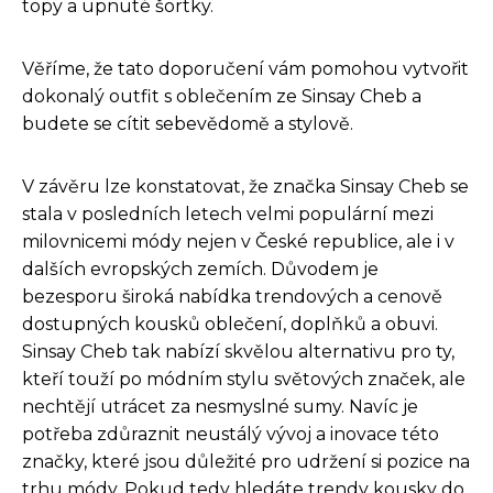
topy a upnuté šortky.
Věříme, že tato doporučení vám pomohou vytvořit
dokonalý outfit s oblečením ze Sinsay Cheb a
budete se cítit sebevědomě a stylově.
V závěru lze konstatovat, že značka Sinsay Cheb se
stala v posledních letech velmi populární mezi
milovnicemi módy nejen v České republice, ale i v
dalších evropských zemích. Důvodem je
bezesporu široká nabídka trendových a cenově
dostupných kousků oblečení, doplňků a obuvi.
Sinsay Cheb tak nabízí skvělou alternativu pro ty,
kteří touží po módním stylu světových značek, ale
nechtějí utrácet za nesmyslné sumy. Navíc je
potřeba zdůraznit neustálý vývoj a inovace této
značky, které jsou důležité pro udržení si pozice na
trhu módy. Pokud tedy hledáte trendy kousky do