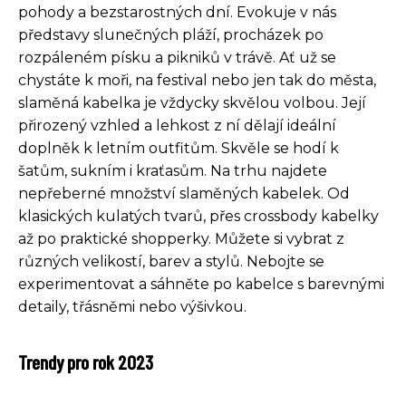
pohody a bezstarostných dní. Evokuje v nás
představy slunečných pláží, procházek po
rozpáleném písku a pikniků v trávě. Ať už se
chystáte k moři, na festival nebo jen tak do města,
slaměná kabelka je vždycky skvělou volbou. Její
přirozený vzhled a lehkost z ní dělají ideální
doplněk k letním outfitům. Skvěle se hodí k
šatům, sukním i kraťasům. Na trhu najdete
nepřeberné množství slaměných kabelek. Od
klasických kulatých tvarů, přes crossbody kabelky
až po praktické shopperky. Můžete si vybrat z
různých velikostí, barev a stylů. Nebojte se
experimentovat a sáhněte po kabelce s barevnými
detaily, třásněmi nebo výšivkou.
Trendy pro rok 2023