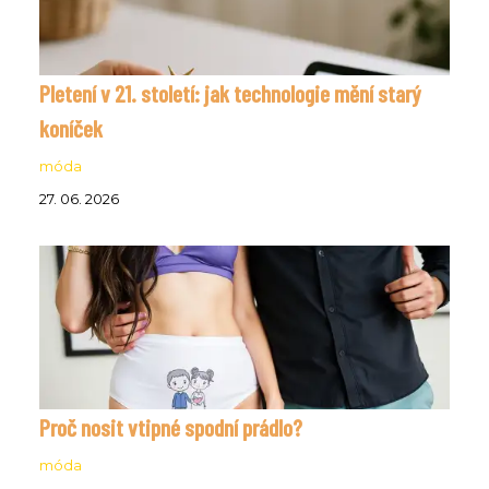
Pletení v 21. století: jak technologie mění starý
koníček
móda
27. 06. 2026
Proč nosit vtipné spodní prádlo?
móda