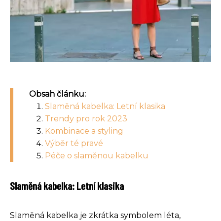
Obsah článku:
Slaměná kabelka: Letní klasika
Trendy pro rok 2023
Kombinace a styling
Výběr té pravé
Péče o slaměnou kabelku
Slaměná kabelka: Letní klasika
Slaměná kabelka je zkrátka symbolem léta,