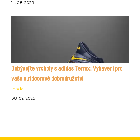
14. 08. 2025
Dobývejte vrcholy s adidas Terrex: Vybavení pro
vaše outdoorové dobrodružství
móda
08. 02. 2025