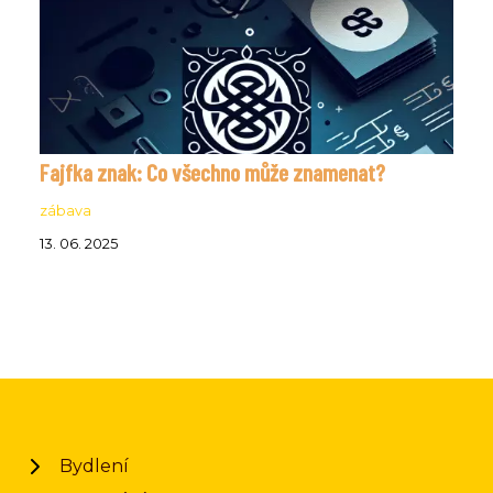
Fajfka znak: Co všechno může znamenat?
zábava
13. 06. 2025
Bydlení