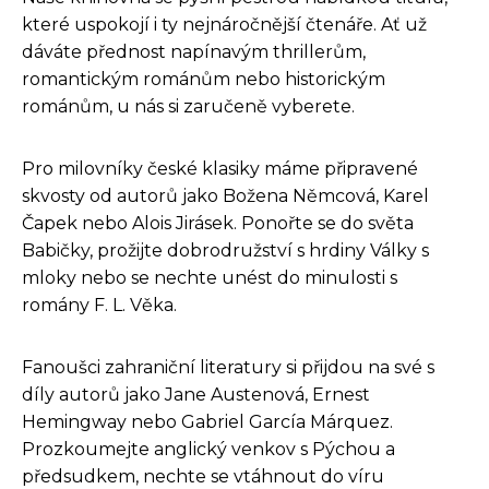
které uspokojí i ty nejnáročnější čtenáře. Ať už
dáváte přednost napínavým thrillerům,
romantickým románům nebo historickým
románům, u nás si zaručeně vyberete.
Pro milovníky české klasiky máme připravené
skvosty od autorů jako Božena Němcová, Karel
Čapek nebo Alois Jirásek. Ponořte se do světa
Babičky, prožijte dobrodružství s hrdiny Války s
mloky nebo se nechte unést do minulosti s
romány F. L. Věka.
Fanoušci zahraniční literatury si přijdou na své s
díly autorů jako Jane Austenová, Ernest
Hemingway nebo Gabriel García Márquez.
Prozkoumejte anglický venkov s Pýchou a
předsudkem, nechte se vtáhnout do víru