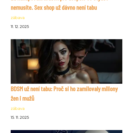
nemusíte. Sex shop už dávno není tabu
zábava
11. 12. 2025
BDSM už není tabu: Proč si ho zamilovaly miliony
žen i mužů
zábava
15. 11. 2025