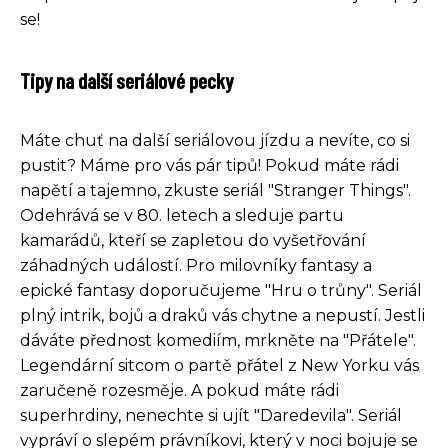
se!
Tipy na další seriálové pecky
Máte chuť na další seriálovou jízdu a nevíte, co si
pustit? Máme pro vás pár tipů! Pokud máte rádi
napětí a tajemno, zkuste seriál "Stranger Things".
Odehrává se v 80. letech a sleduje partu
kamarádů, kteří se zapletou do vyšetřování
záhadných událostí. Pro milovníky fantasy a
epické fantasy doporučujeme "Hru o trůny". Seriál
plný intrik, bojů a draků vás chytne a nepustí. Jestli
dáváte přednost komediím, mrkněte na "Přátele".
Legendární sitcom o partě přátel z New Yorku vás
zaručeně rozesměje. A pokud máte rádi
superhrdiny, nenechte si ujít "Daredevila". Seriál
vypráví o slepém právníkovi, který v noci bojuje se