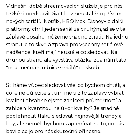
V dnešní době streamovacích služeb je pro nás
těžké si představit život bez neustálého přísunu
nových seriálů. Netflix, HBO Max, Disney+ a další
platformy chrlí jeden seriál za druhým, až se v té
záplavě obsahu můžeme snadno ztratit. Na jednu
stranu je to skvělá zpráva pro všechny seriálové
nadšence, kteří mají neustále co sledovat. Na
druhou stranu ale vyvstává otázka, zda nám tato
"nekonečná studnice seriálů" neškodí.
Stíháme vůbec sledovat vše, co bychom chtěli, a
co je nejdůležitější, umíme si z té záplavy vybrat
kvalitní obsah? Nejsme zahlceni průměrností a
zahlceni kvantitou na úkor kvality? Je snadné
podlehnout tlaku sledovat nejnovější trendy a
hity, ale neměli bychom zapomínat na to, co nás
baví a co je pro nás skutečně přínosné.