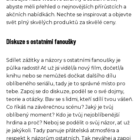
abyste měli přehled o nejnovějších přírůstcích a
akčních nabídkách. Nechte se inspirovat a objevte
svět plný skvělých produktů za skvělé ceny.
Diskuze s ostatními fanoušky
Sdílet zážitky a názory s ostatními fanoušky je
půlka radosti! Ať už jsi viděl/a nový film, dočetl/a
knihu nebo se nemůžeš dočkat dalšího dílu
oblíbeného seriálu, tady je to správné místo pro
tebe. Zapoj se do diskuze, poděl se o své dojmy,
teorie a otázky. Bav se s lidmi, kteří sdílí tvou vášeň.
Co říkáš na závěrečnou scénu? Jaký je tvůj
oblíbený moment? Kdo je tvůj nejoblíbenější
hrdina a proč? Neboj se podělit o svůj názor, ať už
je jakýkoli. Tady panuje přátelská atmosféra a
respekt k názorům ostatních. Tak neváhej a zapoj