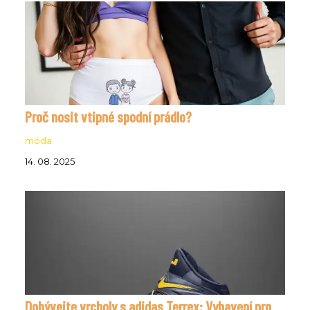
Proč nosit vtipné spodní prádlo?
móda
14. 08. 2025
Dobývejte vrcholy s adidas Terrex: Vybavení pro