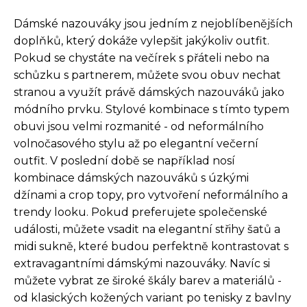
Dámské nazouváky jsou jedním z nejoblíbenějších
doplňků, který dokáže vylepšit jakýkoliv outfit.
Pokud se chystáte na večírek s přáteli nebo na
schůzku s partnerem, můžete svou obuv nechat
stranou a využít právě dámských nazouváků jako
módního prvku. Stylové kombinace s tímto typem
obuvi jsou velmi rozmanité - od neformálního
volnočasového stylu až po elegantní večerní
outfit. V poslední době se například nosí
kombinace dámských nazouváků s úzkými
džínami a crop topy, pro vytvoření neformálního a
trendy looku. Pokud preferujete společenské
události, můžete vsadit na elegantní střihy šatů a
midi sukně, které budou perfektně kontrastovat s
extravagantními dámskými nazouváky. Navíc si
můžete vybrat ze široké škály barev a materiálů -
od klasických kožených variant po tenisky z bavlny