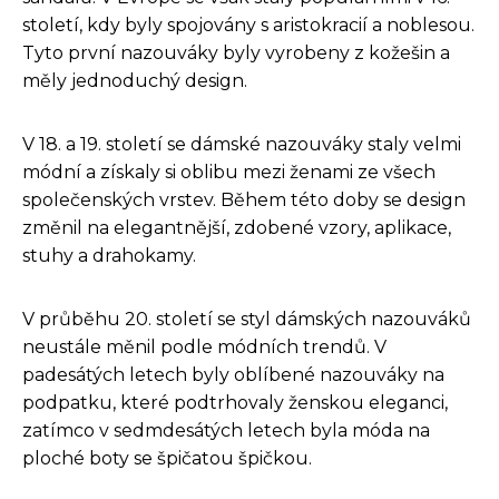
století, kdy byly spojovány s aristokracií a noblesou.
Tyto první nazouváky byly vyrobeny z kožešin a
měly jednoduchý design.
V 18. a 19. století se dámské nazouváky staly velmi
módní a získaly si oblibu mezi ženami ze všech
společenských vrstev. Během této doby se design
změnil na elegantnější, zdobené vzory, aplikace,
stuhy a drahokamy.
V průběhu 20. století se styl dámských nazouváků
neustále měnil podle módních trendů. V
padesátých letech byly oblíbené nazouváky na
podpatku, které podtrhovaly ženskou eleganci,
zatímco v sedmdesátých letech byla móda na
ploché boty se špičatou špičkou.