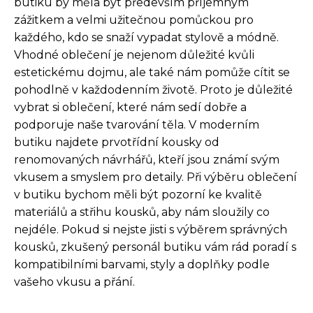
butiku by měla být především příjemným
zážitkem a velmi užitečnou pomůckou pro
každého, kdo se snaží vypadat stylově a módně.
Vhodné oblečení je nejenom důležité kvůli
estetickému dojmu, ale také nám pomůže cítit se
pohodlně v každodenním životě. Proto je důležité
vybrat si oblečení, které nám sedí dobře a
podporuje naše tvarování těla. V moderním
butiku najdete prvotřídní kousky od
renomovaných návrhářů, kteří jsou známí svým
vkusem a smyslem pro detaily. Při výběru oblečení
v butiku bychom měli být pozorní ke kvalitě
materiálů a střihu kousků, aby nám sloužily co
nejdéle. Pokud si nejste jisti s výběrem správných
kousků, zkušený personál butiku vám rád poradí s
kompatibilními barvami, styly a doplňky podle
vašeho vkusu a přání.