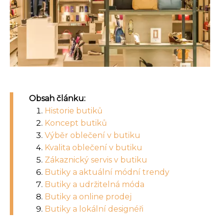
Obsah článku:
Historie butiků
Koncept butiků
Výběr oblečení v butiku
Kvalita oblečení v butiku
Zákaznický servis v butiku
Butiky a aktuální módní trendy
Butiky a udržitelná móda
Butiky a online prodej
Butiky a lokální designéři