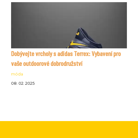
Dobývejte vrcholy s adidas Terrex: Vybavení pro
vaše outdoorové dobrodružství
móda
08. 02. 2025