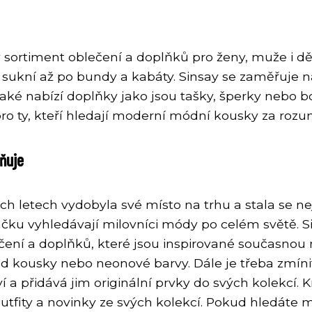
ý sortiment oblečení a doplňků pro ženy, muže i dě
 sukní až po bundy a kabáty. Sinsay se zaměřuje na
é nabízí doplňky jako jsou tašky, šperky nebo bot
 pro ty, kteří hledají moderní módní kousky za roz
ňuje
ních letech vydobyla své místo na trhu a stala se
načku vyhledávají milovníci módy po celém světě. 
ečení a doplňků, které jsou inspirované současnou 
ized kousky nebo neonové barvy. Dále je třeba zmíni
 a přidává jim originální prvky do svých kolekcí. Kr
í outfity a novinky ze svých kolekcí. Pokud hledát