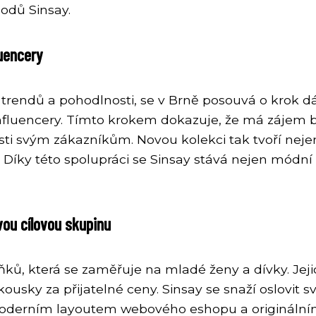
odů Sinsay.
luencery
c trendů a pohodlnosti, se v Brně posouvá o krok 
 influencery. Tímto krokem dokazuje, že má zájem 
sti svým zákazníkům. Novou kolekci tak tvoří neje
ě. Díky této spolupráci se Sinsay stává nejen mód
vou cílovou skupinu
ků, která se zaměřuje na mladé ženy a dívky. Jeji
ousky za přijatelné ceny. Sinsay se snaží oslovit 
erním layoutem webového eshopu a originálními