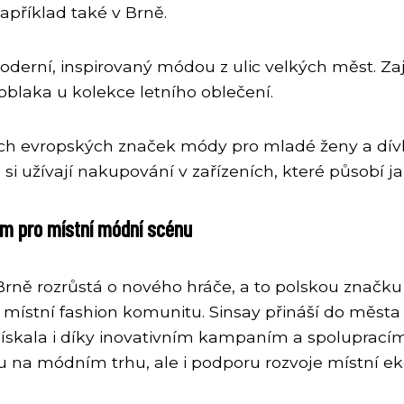
apříklad také v Brně.
erní, inspirovaný módou z ulic velkých měst. Zají
 oblaka u kolekce letního oblečení.
ších evropských značek módy pro mladé ženy a dívk
 si užívají nakupování v zařízeních, které působí j
am pro místní módní scénu
rně rozrůstá o nového hráče, a to polskou značku 
 na místní fashion komunitu. Sinsay přináší do měs
ískala i díky inovativním kampaním a spolupracím 
 na módním trhu, ale i podporu rozvoje místní e