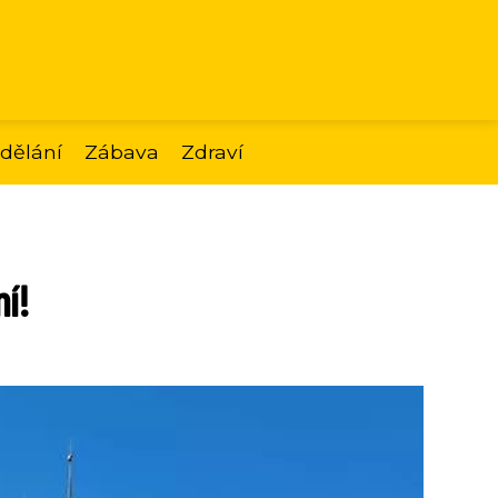
dělání
Zábava
Zdraví
ní!