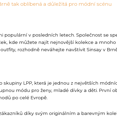
 Brně tak oblíbená a důležitá pro módní scénu
mi populární v posledních letech. Společnost se sp
ček, kde můžete najít nejnovější kolekce a mnoho 
utfity, rozhodně neváhejte navštívit Sinsay v Brně
do skupiny LPP, která je jednou z největších módníc
upnou módu pro ženy, mladé dívky a děti. První ob
hodů po celé Evropě.
ch zákazníků díky svým originálním a barevným kol