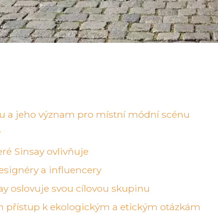
du a jeho význam pro místní módní scénu
y
ré Sinsay ovlivňuje
esignéry a influencery
ay oslovuje svou cílovou skupinu
ich přístup k ekologickým a etickým otázkám