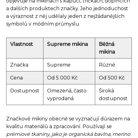
objevuje na mikinách s kapucí, tričkách, doplňcích
a dalších produktech značky. Jeho jednoduchost
a výraznost z něj udělaly jeden z nejžádanějších
symbolů v módním průmyslu.
Vlastnost
Supreme mikina
Běžná
mikina
Značka
Supreme
Různé
Cena
Od 5 000 Kč
Od 500 Kč
Dostupnost
Omezená, často
Široká
vyprodaná
dostupnost
Značkové mikiny obecně se vyznačují důrazem na
kvalitu materiálů a zpracování. Používají se
prémiové tkaniny, jako je organická bavlna, merino