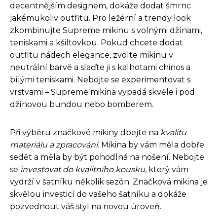
decentnějším designem, dokáže dodat šmrnc
jakémukoliv outfitu. Pro ležérní a trendy look
zkombinujte Supreme mikinu s volnými džínami,
teniskami a kšiltovkou. Pokud chcete dodat
outfitu nádech elegance, zvolte mikinu v
neutrální barvě a slaďte ji s kalhotami chinos a
bílými teniskami. Nebojte se experimentovat s
vrstvami – Supreme mikina vypadá skvěle i pod
džínovou bundou nebo bomberem.
Při výběru značkové mikiny dbejte na
kvalitu
materiálu a zpracování
. Mikina by vám měla dobře
sedět a měla by být pohodlná na nošení. Nebojte
se
investovat do kvalitního kousku
, který vám
vydrží v šatníku několik sezón. Značková mikina je
skvělou investicí do vašeho šatníku a dokáže
pozvednout váš styl na novou úroveň.