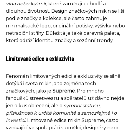
vlna nebo kašmír
, které zaručují pohodlí a
dlouhou životnost. Design značkových mikin se liší
podle značky a kolekce, ale často zahrnuje
minimalistické logo, originální potisky, výšivky nebo
netradiční střihy. Důležitá je také barevná paleta,
která odráží identitu značky a sezónní trendy.
Limitované edice a exkluzivita
Fenomén limitovaných edicí a exkluzivity se silně
dotýká i světa mikin, a to zejména těch
značkových, jako je
Supreme
. Pro mnoho
fanoušků streetwearu a sběratelů už dávno nejde
jen o kus oblečení, ale o
symbol statusu,
příslušnosti k určité komunitě a samozřejmě i o
investici
. Limitované edice mikin Supreme, často
vznikající ve spolupráci s umělci, designéry nebo