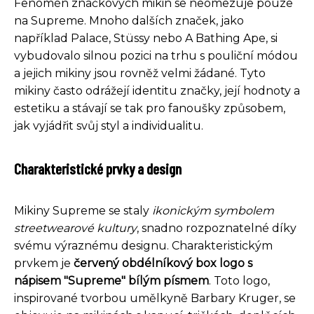
Fenomén značkových mikin se neomezuje pouze
na Supreme. Mnoho dalších značek, jako
například Palace, Stüssy nebo A Bathing Ape, si
vybudovalo silnou pozici na trhu s pouliční módou
a jejich mikiny jsou rovněž velmi žádané. Tyto
mikiny často odrážejí identitu značky, její hodnoty a
estetiku a stávají se tak pro fanoušky způsobem,
jak vyjádřit svůj styl a individualitu.
Charakteristické prvky a design
Mikiny Supreme se staly
ikonickým symbolem
streetwearové kultury
, snadno rozpoznatelné díky
svému výraznému designu. Charakteristickým
prvkem je
červený obdélníkový box logo s
nápisem "Supreme" bílým písmem
. Toto logo,
inspirované tvorbou umělkyně Barbary Kruger, se