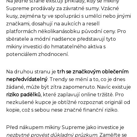
Na jedné straně existují příklady, kdy se mikiny
Supreme prodávaly za závratné sumy. Vzácné
kusy, zejména ty ve spolupráci s umělci nebo jinými
značkami, dosahují na aukcích a resell
platformách několikanásobku původní ceny. Pro
sběratele a módní nadšence představují tyto
mikiny investici do hmatatelného aktiva s
potenciálem zhodnocení.
Na druhou stranu je
trh se značkovým oblečením
nepředvídatelný
. Trendy se mění a to, co je dnes
žádané, může být zítra zapomenuto. Navíc existuje
riziko padělků
, které zaplavují online tržiště. Pro
nezkušené kupce je obtížné rozpoznat originál od
kopie, což s sebou nese značné finanční riziko.
Před nákupem mikiny Supreme jako investice je
nezbytné provést důkladný průzkum
. Zaměřte se