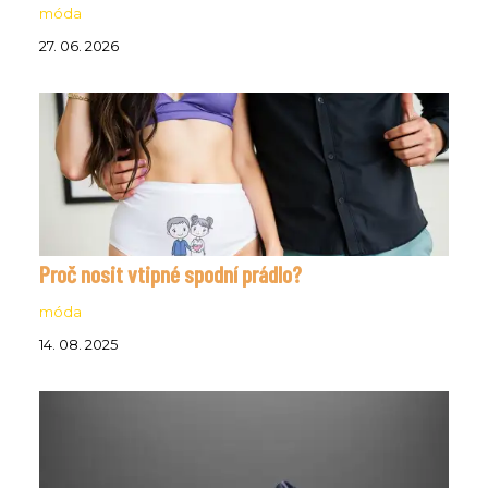
móda
27. 06. 2026
Proč nosit vtipné spodní prádlo?
móda
14. 08. 2025