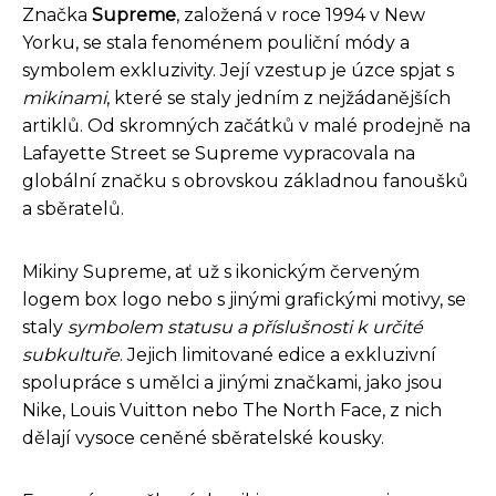
Značka
Supreme
, založená v roce 1994 v New
Yorku, se stala fenoménem pouliční módy a
symbolem exkluzivity. Její vzestup je úzce spjat s
mikinami
, které se staly jedním z nejžádanějších
artiklů. Od skromných začátků v malé prodejně na
Lafayette Street se Supreme vypracovala na
globální značku s obrovskou základnou fanoušků
a sběratelů.
Mikiny Supreme, ať už s ikonickým červeným
logem box logo nebo s jinými grafickými motivy, se
staly
symbolem statusu a příslušnosti k určité
subkultuře
. Jejich limitované edice a exkluzivní
spolupráce s umělci a jinými značkami, jako jsou
Nike, Louis Vuitton nebo The North Face, z nich
dělají vysoce ceněné sběratelské kousky.