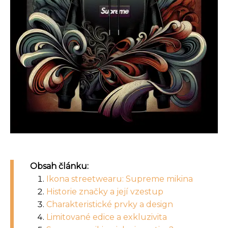
Obsah článku:
Ikona streetwearu: Supreme mikina
Historie značky a její vzestup
Charakteristické prvky a design
Limitované edice a exkluzivita