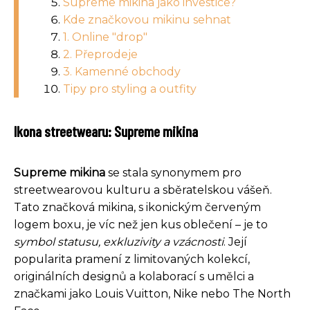
Supreme mikina jako investice?
Kde značkovou mikinu sehnat
1. Online "drop"
2. Přeprodeje
3. Kamenné obchody
Tipy pro styling a outfity
Ikona streetwearu: Supreme mikina
Supreme mikina
se stala synonymem pro
streetwearovou kulturu a sběratelskou vášeň.
Tato značková mikina, s ikonickým červeným
logem boxu, je víc než jen kus oblečení – je to
symbol statusu, exkluzivity a vzácnosti
. Její
popularita pramení z limitovaných kolekcí,
originálních designů a kolaborací s umělci a
značkami jako Louis Vuitton, Nike nebo The North