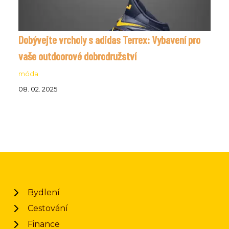
Dobývejte vrcholy s adidas Terrex: Vybavení pro
vaše outdoorové dobrodružství
móda
08. 02. 2025
Bydlení
Cestování
Finance