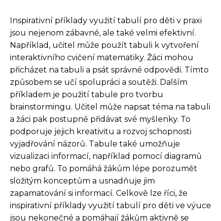
Inspirativní příklady využití tabulí pro děti v praxi
jsou nejenom zábavné, ale také velmi efektivní.
Například, učitel může použít tabuli k vytvoření
interaktivního cvičení matematiky. Žáci mohou
přicházet na tabuli a psát správné odpovědi. Tímto
způsobem se učí spolupráci a soutěži. Dalším
příkladem je použití tabule pro tvorbu
brainstormingu. Učitel může napsat téma na tabuli
a žáci pak postupně přidávat své myšlenky. To
podporuje jejich kreativitu a rozvoj schopnosti
vyjadřování názorů. Tabule také umožňuje
vizualizaci informací, například pomocí diagramů
nebo grafů. To pomáhá žákům lépe porozumět
složitým konceptům a usnadňuje jim
zapamatování si informací. Celkově lze říci, že
inspirativní příklady využití tabulí pro děti ve výuce
jsou nekonečné a pomáhají žákům aktivně se