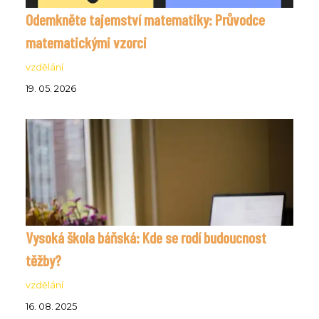
Odemkněte tajemství matematiky: Průvodce
matematickými vzorci
vzdělání
19. 05. 2026
Vysoká škola báňská: Kde se rodí budoucnost
těžby?
vzdělání
16. 08. 2025