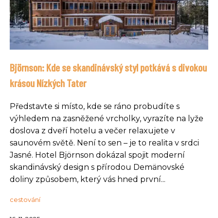
Björnson: Kde se skandinávský styl potkává s divokou
krásou Nízkých Tater
Představte si místo, kde se ráno probudíte s
výhledem na zasněžené vrcholky, vyrazíte na lyže
doslova z dveří hotelu a večer relaxujete v
saunovém světě. Není to sen – je to realita v srdci
Jasné. Hotel Björnson dokázal spojit moderní
skandinávský design s přírodou Demänovské
doliny způsobem, který vás hned první...
cestování