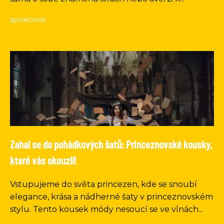
společnost
Zahal se do pohádkových šatů: Princeznovské kousky,
které vás okouzlí!
Vstupujeme do světa princezen, kde se snoubí
elegance, krása a nádherné šaty v princeznovském
stylu. Tento kousek módy nesoucí se ve vlnách...