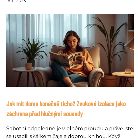
16. 11. 2025
Jak mít doma konečně ticho? Zvuková izolace jako
záchrana před hlučnými sousedy
Sobotní odpoledne je v plném proudu a právě jste
se usadili s šálkem čaje a dobrou knihou. Když