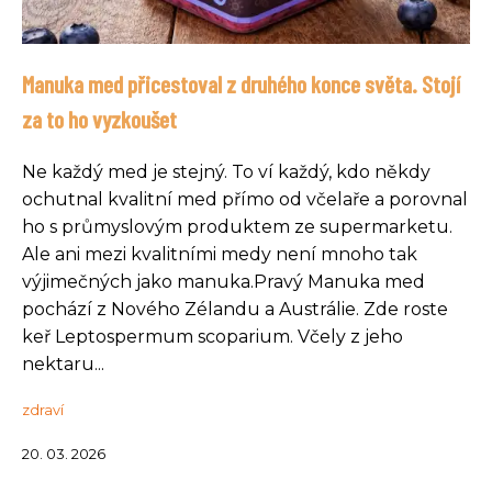
Manuka med přicestoval z druhého konce světa. Stojí
za to ho vyzkoušet
Ne každý med je stejný. To ví každý, kdo někdy
ochutnal kvalitní med přímo od včelaře a porovnal
ho s průmyslovým produktem ze supermarketu.
Ale ani mezi kvalitními medy není mnoho tak
výjimečných jako manuka.Pravý Manuka med
pochází z Nového Zélandu a Austrálie. Zde roste
keř Leptospermum scoparium. Včely z jeho
nektaru...
zdraví
20. 03. 2026