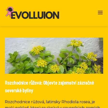
Rozchodnice růžová: Objevte zajemství zázračné
severské byliny
Rozchodnice růžová, latinsky Rhodiola rosea, je
malý poklad, který se skrývá v severských zemích.