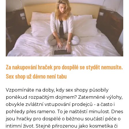
Za nakupování hraček pro dospělé se stydět nemusíte.
Sex shop už dávno není tabu
Vzpomínáte na doby, kdy sex shopy působily
poněkud rozpačitým dojmem? Zatemněné výlohy,
obvykle zvláštní vstupování prodejců - a často i
pohledy přes rameno. To je naštěstí minulost. Dnes
jsou hračky pro dospělé o běžnou součástí péče o
intimní život. Stejně přirozenou jako kosmetika či