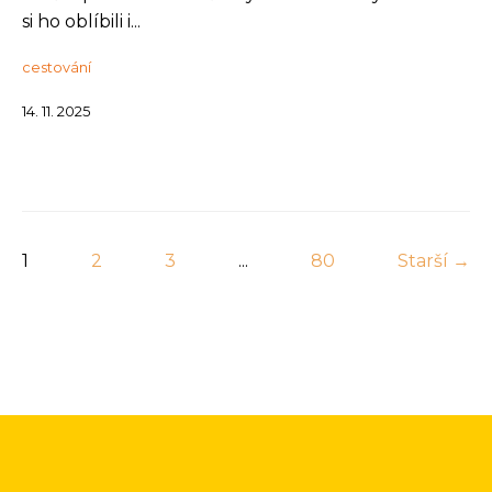
si ho oblíbili i...
cestování
14. 11. 2025
1
2
3
...
80
Starší →