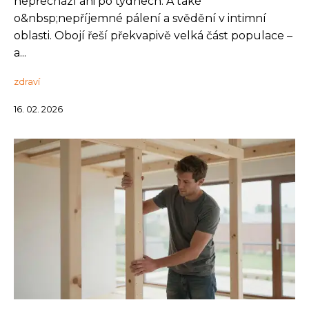
nepřechází ani po týdnech. A také
o&nbsp;nepříjemné pálení a svědění v intimní
oblasti. Obojí řeší překvapivě velká část populace –
a...
zdraví
16. 02. 2026