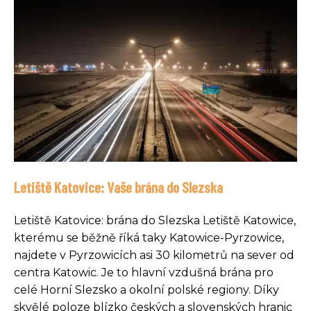
Letiště Katovice: Vaše brána do Slezska
Letiště Katovice: brána do Slezska Letiště Katowice,
kterému se běžně říká taky Katowice-Pyrzowice,
najdete v Pyrzowicích asi 30 kilometrů na sever od
centra Katowic. Je to hlavní vzdušná brána pro
celé Horní Slezsko a okolní polské regiony. Díky
skvělé poloze blízko českých a slovenských hranic