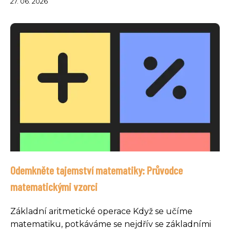
27. 06. 2026
Odemkněte tajemství matematiky: Průvodce
matematickými vzorci
Základní aritmetické operace Když se učíme
matematiku, potkáváme se nejdřív se základními