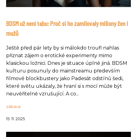
BDSM už není tabu: Proč si ho zamilovaly miliony žen i
mužů
Ještě před pár lety by si málokdo troufl nahlas
přiznat zájem o erotické experimenty mimo
klasickou ložnici. Dnes je situace úplně jiná. BDSM
kulturu posunuly do mainstreamu především
filmové blockbustery jako Padesát odstínů šedi,
které světu ukázaly, že hraní si s mocí může být
neuvěřitelně vzrušující. A co...
zábava
15. 11. 2025