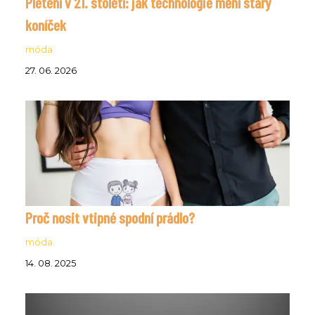
Pletení v 21. století: jak technologie mění starý
koníček
móda
27. 06. 2026
Proč nosit vtipné spodní prádlo?
móda
14. 08. 2025