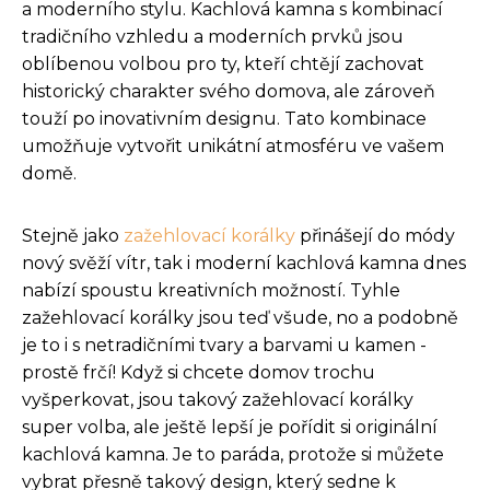
a moderního stylu. Kachlová kamna s kombinací
tradičního vzhledu a moderních prvků jsou
oblíbenou volbou pro ty, kteří chtějí zachovat
historický charakter svého domova, ale zároveň
touží po inovativním designu. Tato kombinace
umožňuje vytvořit unikátní atmosféru ve vašem
domě.
Stejně jako
zažehlovací korálky
přinášejí do módy
nový svěží vítr, tak i moderní kachlová kamna dnes
nabízí spoustu kreativních možností. Tyhle
zažehlovací korálky jsou teď všude, no a podobně
je to i s netradičními tvary a barvami u kamen -
prostě frčí! Když si chcete domov trochu
vyšperkovat, jsou takový zažehlovací korálky
super volba, ale ještě lepší je pořídit si originální
kachlová kamna. Je to paráda, protože si můžete
vybrat přesně takový design, který sedne k