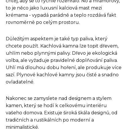
chtěj, aby se to rychle rozehřálo. No a mramorový,
to je něco jako luxusní kalciová mast mezi
krémama - vypadá parádně a teplo rozdává fakt
rovnoměrně po celým prostoru.
Důležitým aspektem je také typ paliva, který
chcete použít. Kachlová kamna lze topit dřevem,
uhlím nebo plynnými palivy. Dřevo je ekologická
volba, ale vyžaduje pravidelné doplňování paliva.
Uhlí má dlouhou dobu hoření, ale produkuje více
sazí. Plynové kachlové kamny jsou čisté a snadno
ovladatelné.
Nakonec se zamyslete nad designem a stylem
kamen, který se hodí k celkovému interiéru
vašeho domova. Existuje široká škála designů, od
tradičních a rustikálních po moderní a
minimalistické.