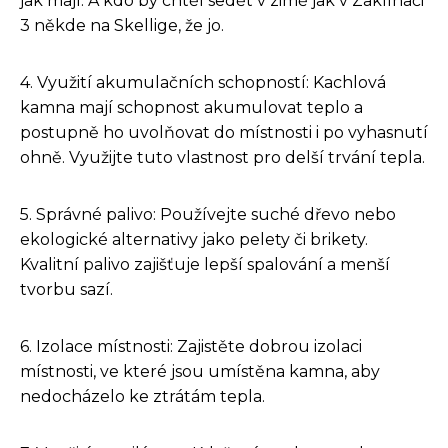
jak mají. A kdo by chtěl sedět v zimě jak v Zaklínači
3 někde na Skellige, že jo.
4. Využití akumulačních schopností: Kachlová
kamna mají schopnost akumulovat teplo a
postupně ho uvolňovat do místnosti i po vyhasnutí
ohně. Využijte tuto vlastnost pro delší trvání tepla.
5. Správné palivo: Používejte suché dřevo nebo
ekologické alternativy jako pelety či brikety.
Kvalitní palivo zajišťuje lepší spalování a menší
tvorbu sazí.
6. Izolace místnosti: Zajistěte dobrou izolaci
místnosti, ve které jsou umístěna kamna, aby
nedocházelo ke ztrátám tepla.