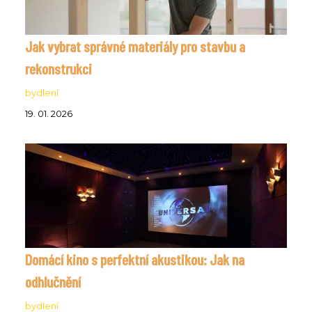
Jak vybrat správné materiály pro stavbu a
rekonstrukci
bydlení
19. 01. 2026
Domácí kino s perfektní akustikou: Jak na
odhlučnění
bydlení