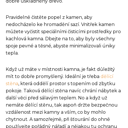
dobře uskladněný dřevo.
Pravidelně čistěte popel z kamen, aby
nedocházelo ke hromadění sazí. Vnitřek kamen
můžete vyčistit speciálními čisticími prostředky pro
kachlová kamna. Dbejte na to, aby byly všechny
spoje pevné a těsné, abyste minimalizovali úniky
tepla.
Když už máte v místnosti kamna, je fakt důležitý
mít to dobře promyšlený. Ideální je třeba
dělící
stěna
, která oddělí prostor s topením od zbytku
pokoje. Taková dělící stěna navíc chrání nábytek a
další věci před sálavým teplem. No a když už
nemáte dělící stěnu, tak aspoň držte bezpečnou
vzdálenost mezi kamny a vším, co by mohlo
chytnout. A samozřejmě, při šťourání do ohně
používejte pořádný nářadí a nějakou tu ochranu