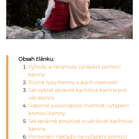
Obsah článku:
Výhody a nevýhody vytápění pomocí
kamny
Různé typy kamny a jejich vlastnosti
Jak vybrat správné kachlové kamna pro
váš domov
Úsporné a ekologické možnosti vytápění
pomocí kamny
Jak správně používat a udržovat kachlová
kamna
Porovnání nákladů na vytápění pomocí