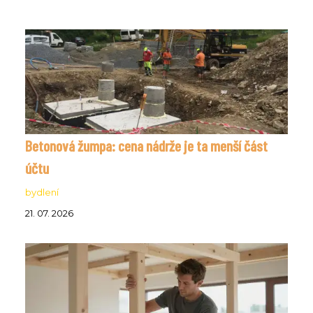
Betonová žumpa: cena nádrže je ta menší část
účtu
bydlení
21. 07. 2026