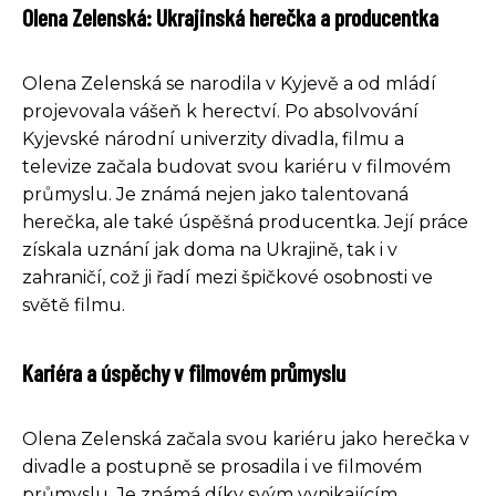
Olena Zelenská: Ukrajinská herečka a producentka
Olena Zelenská se narodila v Kyjevě a od mládí
projevovala vášeň k herectví. Po absolvování
Kyjevské národní univerzity divadla, filmu a
televize začala budovat svou kariéru v filmovém
průmyslu. Je známá nejen jako talentovaná
herečka, ale také úspěšná producentka. Její práce
získala uznání jak doma na Ukrajině, tak i v
zahraničí, což ji řadí mezi špičkové osobnosti ve
světě filmu.
Kariéra a úspěchy v filmovém průmyslu
Olena Zelenská začala svou kariéru jako herečka v
divadle a postupně se prosadila i ve filmovém
průmyslu. Je známá díky svým vynikajícím