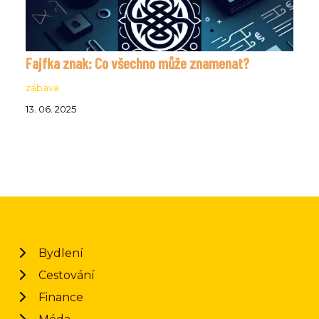
Fajfka znak: Co všechno může znamenat?
zábava
13. 06. 2025
Bydlení
Cestování
Finance