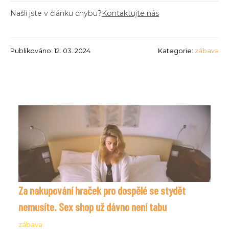
Našli jste v článku chybu?
Kontaktujte nás
Publikováno: 12. 03. 2024
Kategorie:
zábava
Za nakupování hraček pro dospělé se stydět
nemusíte. Sex shop už dávno není tabu
zábava