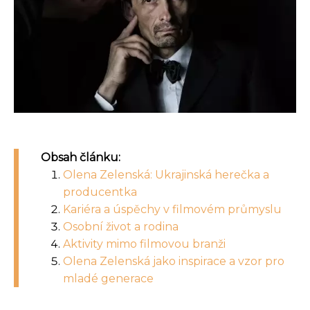
Obsah článku:
Olena Zelenská: Ukrajinská herečka a
producentka
Kariéra a úspěchy v filmovém průmyslu
Osobní život a rodina
Aktivity mimo filmovou branži
Olena Zelenská jako inspirace a vzor pro
mladé generace