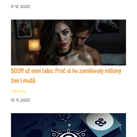
11. 12. 2025
BDSM už není tabu: Proč si ho zamilovaly miliony
žen i mužů
zábava
15. 11. 2025