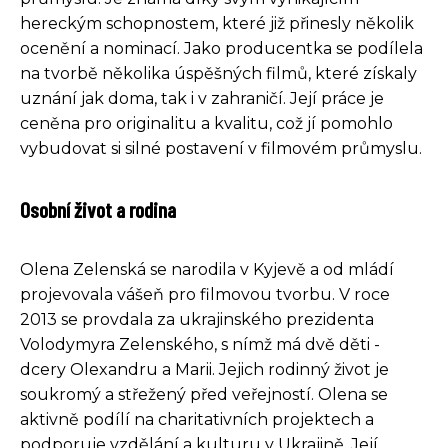
hereckým schopnostem, které již přinesly několik
ocenění a nominací. Jako producentka se podílela
na tvorbě několika úspěšných filmů, které získaly
uznání jak doma, tak i v zahraničí. Její práce je
ceněna pro originalitu a kvalitu, což jí pomohlo
vybudovat si silné postavení v filmovém průmyslu.
Osobní život a rodina
Olena Zelenská se narodila v Kyjevě a od mládí
projevovala vášeň pro filmovou tvorbu. V roce
2013 se provdala za ukrajinského prezidenta
Volodymyra Zelenského, s nímž má dvě děti -
dcery Olexandru a Marii. Jejich rodinný život je
soukromý a střežený před veřejností. Olena se
aktivně podílí na charitativních projektech a
podporuje vzdělání a kulturu v Ukrajině. Její