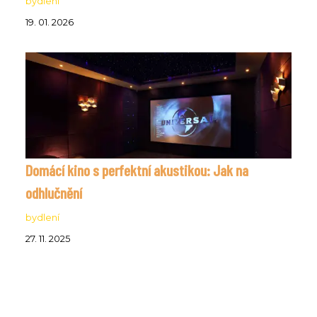
bydlení
19. 01. 2026
Domácí kino s perfektní akustikou: Jak na
odhlučnění
bydlení
27. 11. 2025