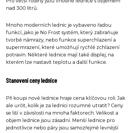
Pro větší rodiny jsou vhodné lednice s objemem
nad 300 litrů.
Mnoho moderních lednic je vybaveno řadou
funkcí, jako je No Frost systém, který zabraňuje
tvorbě námrazy, nebo funkce superchlazení a
supermrazení, které umožňují rychlé zchlazení
potravin. Některé lednice mají také displej, na
kterém lze nastavit teplotu a další funkce.
Stanovení ceny lednice
Při koupi nové lednice hraje cena klíčovou roli. Jak
ale určit, kolik je za lednici rozumné utratit? Ceny
se liší v závislosti na mnoha faktorech. Velikost a
objem lednice jsou zásadní. Menší lednice pro
jednotlivce nebo páry jsou samozřejmě levnější