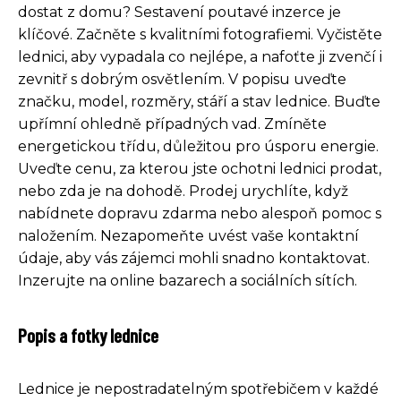
dostat z domu? Sestavení poutavé inzerce je
klíčové. Začněte s kvalitními fotografiemi. Vyčistěte
lednici, aby vypadala co nejlépe, a nafoťte ji zvenčí i
zevnitř s dobrým osvětlením. V popisu uveďte
značku, model, rozměry, stáří a stav lednice. Buďte
upřímní ohledně případných vad. Zmíněte
energetickou třídu, důležitou pro úsporu energie.
Uveďte cenu, za kterou jste ochotni lednici prodat,
nebo zda je na dohodě. Prodej urychlíte, když
nabídnete dopravu zdarma nebo alespoň pomoc s
naložením. Nezapomeňte uvést vaše kontaktní
údaje, aby vás zájemci mohli snadno kontaktovat.
Inzerujte na online bazarech a sociálních sítích.
Popis a fotky lednice
Lednice je nepostradatelným spotřebičem v každé