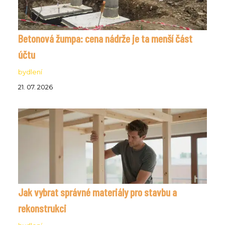
Betonová žumpa: cena nádrže je ta menší část
účtu
bydlení
21. 07. 2026
Jak vybrat správné materiály pro stavbu a
rekonstrukci