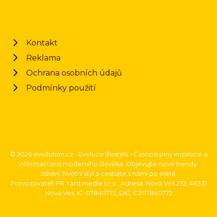
Kontakt
Reklama
Ochrana osobních údajů
Podmínky použití
© 2026 evollution.cz - Evoluce lifestylu - Časopis plný inspirace a
informací pro moderního člověka. Objevujte nové trendy,
zdravý životní styl a cestujte s námi po světě.
Provozovatel: PR Yard media s.r.o., Adresa: Nová Ves 272, 46331
Nová Ves, IČ: 07840772, DIČ: CZ07840772