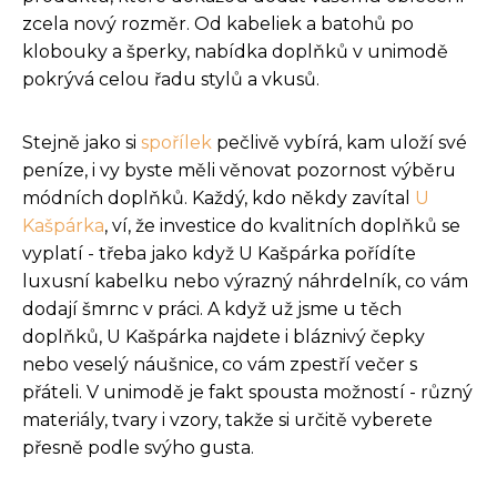
zcela nový rozměr. Od kabeliek a batohů po
klobouky a šperky, nabídka doplňků v unimodě
pokrývá celou řadu stylů a vkusů.
Stejně jako si
spořílek
pečlivě vybírá, kam uloží své
peníze, i vy byste měli věnovat pozornost výběru
módních doplňků. Každý, kdo někdy zavítal
U
Kašpárka
, ví, že investice do kvalitních doplňků se
vyplatí - třeba jako když U Kašpárka pořídíte
luxusní kabelku nebo výrazný náhrdelník, co vám
dodají šmrnc v práci. A když už jsme u těch
doplňků, U Kašpárka najdete i bláznivý čepky
nebo veselý náušnice, co vám zpestří večer s
přáteli. V unimodě je fakt spousta možností - různý
materiály, tvary i vzory, takže si určitě vyberete
přesně podle svýho gusta.