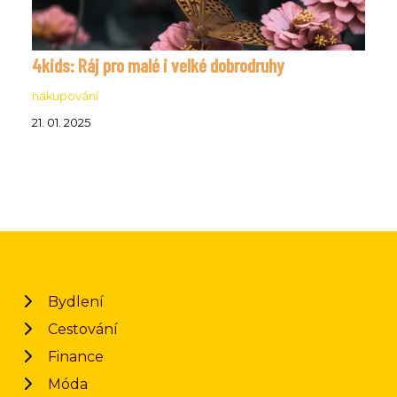
4kids: Ráj pro malé i velké dobrodruhy
nakupování
21. 01. 2025
Bydlení
Cestování
Finance
Móda