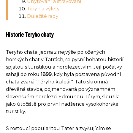
Ubytování a stravování
Tipy na výlety
Důležité rady
Historie Teryho chaty
Teryho chata, jedna z nejvýše položených
horských chat v Tatrách, se pyšní bohatou historií
spjatou s turistikou a horolezectvím. Její počátky
sahají do roku
1899
, kdy byla postavena původní
chata zvaná "Téryho kuloár". Tato skromná
dřevěná stavba, pojmenovaná po významném
slovenském horolezci Edmundu Térym, sloužila
jako útočiště pro první nadšence vysokohorské
turistiky.
S rostoucí popularitou Tater a zvyšujícím se