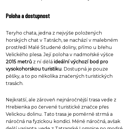
Poloha a dostupnost
Teryho chata, jedna z nejvýše položených
horských chat v Tatrách, se nachází v malebném
prostředí Malé Studené doliny, přímo u břehu
Velického plesa. Její poloha v nadmořské výšce
2015 metrů
z ní dělá
ideální výchozí bod pro
vysokohorskou turistiku
. Dostupná je pouze
pěšky, a to po několika značených turistických
trasách.
Nejkratší, ale zároveň nejnáročnější trasa vede z
Hrebienka po červené turistické značce přes
Velickou dolinu. Tato trasa je poměrně strmá a
náročná na fyzickou kondici. Méně náročná, avšak
delší varianta, vede z Tatranské Lomnice po modré