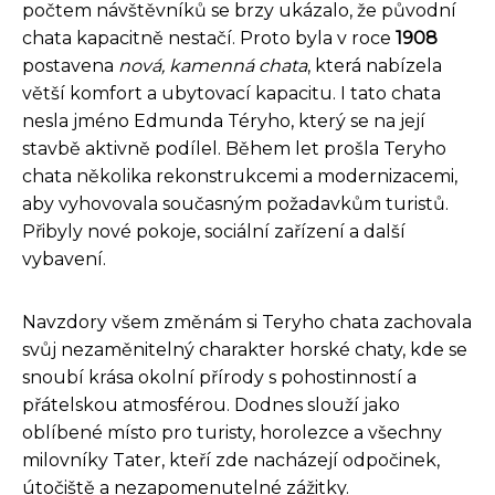
počtem návštěvníků se brzy ukázalo, že původní
chata kapacitně nestačí. Proto byla v roce
1908
postavena
nová, kamenná chata
, která nabízela
větší komfort a ubytovací kapacitu. I tato chata
nesla jméno Edmunda Téryho, který se na její
stavbě aktivně podílel. Během let prošla Teryho
chata několika rekonstrukcemi a modernizacemi,
aby vyhovovala současným požadavkům turistů.
Přibyly nové pokoje, sociální zařízení a další
vybavení.
Navzdory všem změnám si Teryho chata zachovala
svůj nezaměnitelný charakter horské chaty, kde se
snoubí krása okolní přírody s pohostinností a
přátelskou atmosférou. Dodnes slouží jako
oblíbené místo pro turisty, horolezce a všechny
milovníky Tater, kteří zde nacházejí odpočinek,
útočiště a nezapomenutelné zážitky.