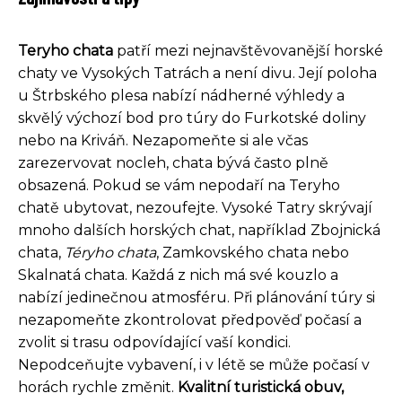
Teryho chata
patří mezi nejnavštěvovanější horské
chaty ve Vysokých Tatrách a není divu. Její poloha
u Štrbského plesa nabízí nádherné výhledy a
skvělý výchozí bod pro túry do Furkotské doliny
nebo na Kriváň. Nezapomeňte si ale včas
zarezervovat nocleh, chata bývá často plně
obsazená. Pokud se vám nepodaří na Teryho
chatě ubytovat, nezoufejte. Vysoké Tatry skrývají
mnoho dalších horských chat, například Zbojnická
chata,
Téryho chata
, Zamkovského chata nebo
Skalnatá chata. Každá z nich má své kouzlo a
nabízí jedinečnou atmosféru. Při plánování túry si
nezapomeňte zkontrolovat předpověď počasí a
zvolit si trasu odpovídající vaší kondici.
Nepodceňujte vybavení, i v létě se může počasí v
horách rychle změnit.
Kvalitní turistická obuv,