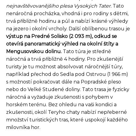
nejnavštěvovanějšího plesa Vysokých Tater.
Tato
nenáročná procházka, vhodná i pro rodiny s dětmi,
trvá přibližně hodinu a půl a nabízí krásné výhledy
na jezero i okolní vrcholy. Další oblíbenou trasou je
výstup na Predné Solisko (2 093 m), odkud se
otevírá panoramatický výhled na okolní štíty a
Mengusovskou dolinu.
Tato túra je středně
náročná a trvá přibližně 4 hodiny. Pro zkušenější
turisty je tu možnost absolvovat náročnější túry,
například přechod do Sedla pod Ostrvou (1 966 m)
s možností pokračovat dále na Popradské pleso
nebo do Velké Studené doliny. Tato trasa je fyzicky
náročná a vyžaduje zkušenosti s pohybem v
horském terénu. Bez ohledu na vaši kondici a
zkušenosti, okolí Teryho chaty nabízí nepřeberné
množství turistických tras, které uspokojí každého
milovníka hor.