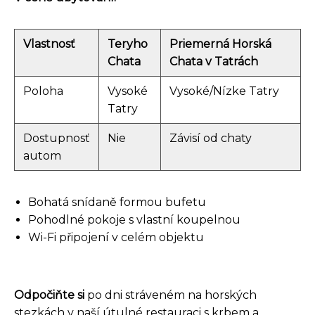
Vlastnosť
Teryho
Priemerná Horská
Chata
Chata v Tatrách
Poloha
Vysoké
Vysoké/Nízke Tatry
Tatry
Dostupnosť
Nie
Závisí od chaty
autom
Bohatá snídaně formou bufetu
Pohodlné pokoje s vlastní koupelnou
Wi-Fi připojení v celém objektu
Odpočiňte si
po dni stráveném na horských
stezkách v naší útulné restauraci s krbem a