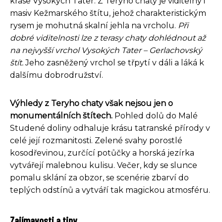
kráse Vysokých Tater. Z Teryho chaty je viditelný i
masiv Kežmarského štítu, jehož charakteristickým
rysem je mohutná skalní jehla na vrcholu.
Při
dobré viditelnosti lze z terasy chaty dohlédnout až
na nejvyšší vrchol Vysokých Tater – Gerlachovský
štít.
Jeho zasněžený vrchol se třpytí v dáli a láká k
dalšímu dobrodružství.
Výhledy z Teryho chaty však nejsou jen o
monumentálních štítech.
Pohled dolů do Malé
Studené doliny odhaluje krásu tatranské přírody v
celé její rozmanitosti. Zelené svahy porostlé
kosodřevinou, zurčící potůčky a horská jezírka
vytvářejí malebnou kulisu. Večer, kdy se slunce
pomalu sklání za obzor, se scenérie zbarví do
teplých odstínů a vytváří tak magickou atmosféru.
Zajímavosti a tipy