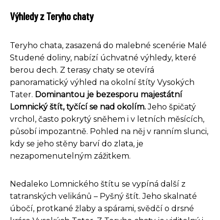
Výhledy z Teryho chaty
Teryho chata, zasazená do malebné scenérie Malé
Studené doliny, nabízí úchvatné výhledy, které
berou dech. Z terasy chaty se otevírá
panoramatický výhled na okolní štíty Vysokých
Tater.
Dominantou je bezesporu majestátní
Lomnický štít, tyčící se nad okolím.
Jeho špičatý
vrchol, často pokrytý sněhem i v letních měsících,
působí impozantně. Pohled na něj v ranním slunci,
kdy se jeho stěny barví do zlata, je
nezapomenutelným zážitkem.
Nedaleko Lomnického štítu se vypíná další z
tatranských velikánů – Pyšný štít. Jeho skalnaté
úbočí, protkané žlaby a spárami, svědčí o drsné