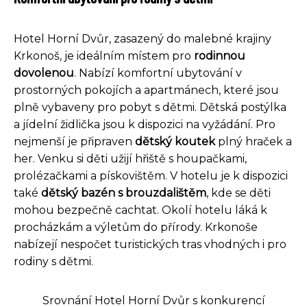
Hotel Horní Dvůr, zasazený do malebné krajiny
Krkonoš, je ideálním místem pro
rodinnou
dovolenou
. Nabízí komfortní ubytování v
prostorných pokojích a apartmánech, které jsou
plně vybaveny pro pobyt s dětmi. Dětská postýlka
a jídelní židlička jsou k dispozici na vyžádání. Pro
nejmenší je připraven
dětský koutek
plný hraček a
her. Venku si děti užijí hřiště s houpačkami,
prolézačkami a pískovištěm. V hotelu je k dispozici
také
dětský bazén s brouzdalištěm
, kde se děti
mohou bezpečně cachtat. Okolí hotelu láká k
procházkám a výletům do přírody. Krkonoše
nabízejí nespočet turistických tras vhodných i pro
rodiny s dětmi.
Srovnání Hotel Horní Dvůr s konkurencí