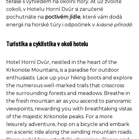
terase s výhledem na okolní hory. Ať už zvolíte
cokoli, v Hotelu Horní Dvůr si zaručeně
pochutnáte na
poctivém jídle
, které vám dodá
energii na horské túry i odpočinek v
krásné přírodě
.
Turistika a cyklistika v okolí hotelu
Hotel Horní Dvůr, nestled in the heart of the
Krkonoše Mountains, is a paradise for outdoor
enthusiasts. Lace up your hiking boots and explore
the numerous well-marked trails that crisscross
the surrounding forests and meadows. Breathe in
the fresh mountain air as you ascend to panoramic
viewpoints, rewarding you with breathtaking vistas
of the majestic Krkonoše peaks. For a more
leisurely adventure, hop on a bicycle and embark
on a scenic ride along the winding mountain roads.