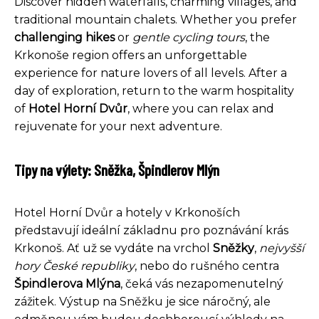
Discover hidden waterfalls, charming villages, and
traditional mountain chalets. Whether you prefer
challenging hikes
or
gentle cycling tours
, the
Krkonoše region offers an unforgettable
experience for nature lovers of all levels. After a
day of exploration, return to the warm hospitality
of
Hotel Horní Dvůr
, where you can relax and
rejuvenate for your next adventure.
Tipy na výlety: Sněžka, Špindlerov Mlýn
Hotel Horní Dvůr a hotely v Krkonoších
představují ideální základnu pro poznávání krás
Krkonoš. Ať už se vydáte na vrchol
Sněžky
,
nejvyšší
hory České republiky
, nebo do rušného centra
Špindlerova Mlýna
, čeká vás nezapomenutelný
zážitek. Výstup na Sněžku je sice náročný, ale