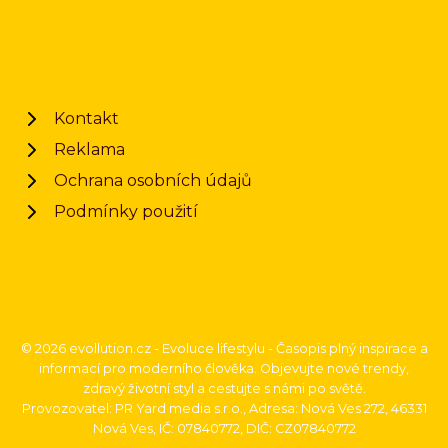
Kontakt
Reklama
Ochrana osobních údajů
Podmínky použití
© 2026 evollution.cz - Evoluce lifestylu - Časopis plný inspirace a
informací pro moderního člověka. Objevujte nové trendy,
zdravý životní styl a cestujte s námi po světě.
Provozovatel: PR Yard media s.r.o., Adresa: Nová Ves 272, 46331
Nová Ves, IČ: 07840772, DIČ: CZ07840772