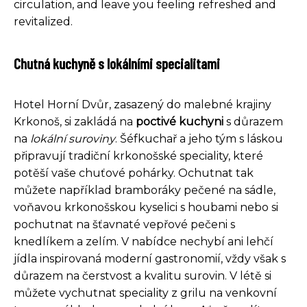
circulation, and leave you feeling refreshed and
revitalized.
Chutná kuchyně s lokálními specialitami
Hotel Horní Dvůr, zasazený do malebné krajiny
Krkonoš, si zakládá na
poctivé kuchyni
s důrazem
na
lokální suroviny
. Šéfkuchař a jeho tým s láskou
připravují tradiční krkonošské speciality, které
potěší vaše chuťové pohárky. Ochutnat tak
můžete například bramboráky pečené na sádle,
voňavou krkonošskou kyselici s houbami nebo si
pochutnat na šťavnaté vepřové pečeni s
knedlíkem a zelím. V nabídce nechybí ani lehčí
jídla inspirovaná moderní gastronomií, vždy však s
důrazem na čerstvost a kvalitu surovin. V létě si
můžete vychutnat speciality z grilu na venkovní