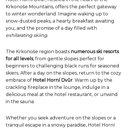
Krkonoše Mountains, offers the perfect gateway
to winter wonderland. Imagine waking up to
snow-dusted peaks, a hearty breakfast awaiting
you, and the promise of a day filled with
exhilarating skiing
.
The Krkonoše region boasts
numerous ski resorts
for all levels
, from gentle slopes perfect for
beginners to challenging black runs for seasoned
skiers. After a day on the slopes, return to the cozy
embrace of
Hotel Horní Dvůr
. Warm up by the
crackling fireplace in the lounge, indulge in a
delicious meal at the hotel restaurant, or unwind
in the sauna.
Whether you seek adventure on the slopes or a
tranquil escape in a snowy paradise, Hotel Horní