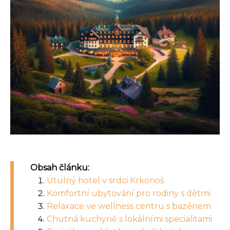
Obsah článku:
Útulný hotel v srdci Krkonoš
Komfortní ubytování pro rodiny s dětmi
Relaxace ve wellness centru s bazénem
Chutná kuchyně s lokálními specialitami