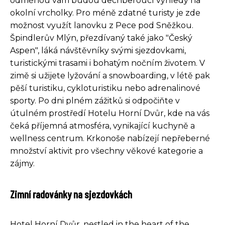
odměnou vám budou dechberoucí výhledy na
okolní vrcholky. Pro méně zdatné turisty je zde
možnost využít lanovku z Pece pod Sněžkou.
Špindlerův Mlýn, přezdívaný také jako "Český
Aspen", láká návštěvníky svými sjezdovkami,
turistickými trasami i bohatým nočním životem. V
zimě si užijete lyžování a snowboarding, v létě pak
pěší turistiku, cykloturistiku nebo adrenalinové
sporty. Po dni plném zážitků si odpočiňte v
útulném prostředí Hotelu Horní Dvůr, kde na vás
čeká příjemná atmosféra, vynikající kuchyně a
wellness centrum. Krkonoše nabízejí nepřeberné
množství aktivit pro všechny věkové kategorie a
zájmy.
Zimní radovánky na sjezdovkách
Hotel Horní Dvůr, nestled in the heart of the