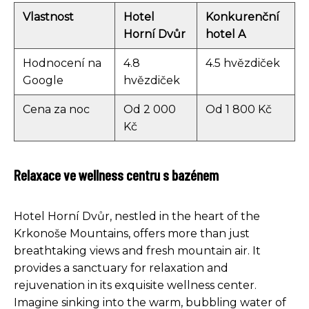
Vlastnost
Hotel
Konkurenční
Horní Dvůr
hotel A
Hodnocení na
4.8
4.5 hvězdiček
Google
hvězdiček
Cena za noc
Od 2 000
Od 1 800 Kč
Kč
Relaxace ve wellness centru s bazénem
Hotel Horní Dvůr, nestled in the heart of the
Krkonoše Mountains, offers more than just
breathtaking views and fresh mountain air. It
provides a sanctuary for relaxation and
rejuvenation in its exquisite wellness center.
Imagine sinking into the warm, bubbling water of