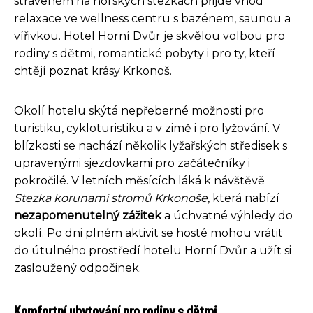
stráveném na horských stezkách přijde vhod
relaxace ve wellness centru s bazénem, saunou a
vířivkou. Hotel Horní Dvůr je skvělou volbou pro
rodiny s dětmi, romantické pobyty i pro ty, kteří
chtějí poznat krásy Krkonoš.
Okolí hotelu skýtá nepřeberné možnosti pro
turistiku, cykloturistiku a v zimě i pro lyžování. V
blízkosti se nachází několik lyžařských středisek s
upravenými sjezdovkami pro začátečníky i
pokročilé. V letních měsících láká k návštěvě
Stezka korunami stromů Krkonoše
, která nabízí
nezapomenutelný zážitek
a úchvatné výhledy do
okolí. Po dni plném aktivit se hosté mohou vrátit
do útulného prostředí hotelu Horní Dvůr a užít si
zasloužený odpočinek.
Komfortní ubytování pro rodiny s dětmi