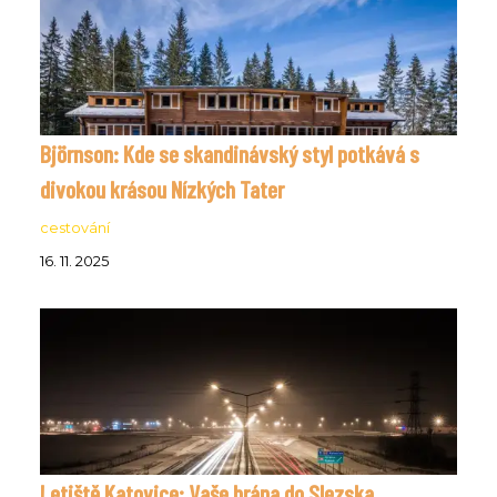
Björnson: Kde se skandinávský styl potkává s
divokou krásou Nízkých Tater
cestování
16. 11. 2025
Letiště Katovice: Vaše brána do Slezska