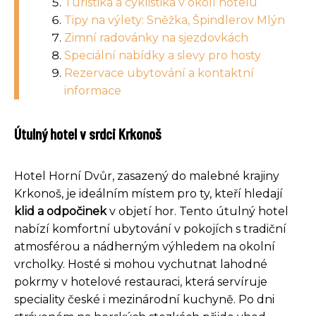
Turistika a cyklistika v okolí hotelu
Tipy na výlety: Sněžka, Špindlerov Mlýn
Zimní radovánky na sjezdovkách
Speciální nabídky a slevy pro hosty
Rezervace ubytování a kontaktní
informace
Útulný hotel v srdci Krkonoš
Hotel Horní Dvůr, zasazený do malebné krajiny
Krkonoš, je ideálním místem pro ty, kteří hledají
klid a odpočinek
v objetí hor. Tento útulný hotel
nabízí komfortní ubytování v pokojích s tradiční
atmosférou a nádherným výhledem na okolní
vrcholky. Hosté si mohou vychutnat lahodné
pokrmy v hotelové restauraci, která servíruje
speciality české i mezinárodní kuchyně. Po dni