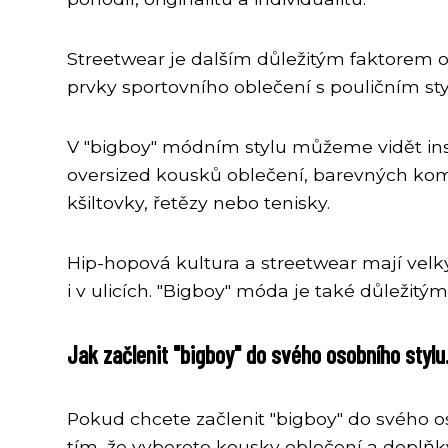
Streetwear je dalším důležitým faktorem ov
prvky sportovního oblečení s pouličním st
V "bigboy" módním stylu můžeme vidět insp
oversized kousků oblečení, barevných kombi
kšiltovky, řetězy nebo tenisky.
Hip-hopová kultura a streetwear mají velk
i v ulicích. "Bigboy" móda je také důležit
Jak začlenit "bigboy" do svého osobního stylu
Pokud chcete začlenit "bigboy" do svého oso
tím, že vyberete kousky oblečení a doplňky