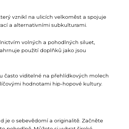
terý vznikl na ulicích velkoměst a spojuje
ací a alternativními subkulturami.
nictvím volných a pohodlných siluet,
zahrnuje použití doplňků jako jsou
ou často viditelné na přehlídkových molech
 klíčovými hodnotami hip-hopové kultury.
nd je o sebevědomí a originalitě. Začněte
te pohodlně. Můžete si vybrat široké