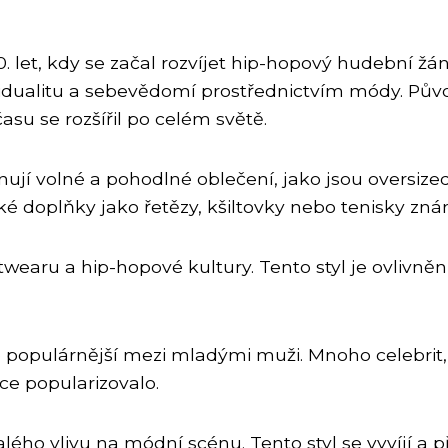
80. let, kdy se začal rozvíjet hip-hopový hudební žá
ividualitu a sebevědomí prostřednictvím módy. Pův
u se rozšířil po celém světě.
ují volné a pohodlné oblečení, jako jsou oversized
aké doplňky jako řetězy, kšiltovky nebo tenisky zn
eetwearu a hip-hopové kultury. Tento styl je ovlivn
le populárnější mezi mladými muži. Mnoho celebri
íce popularizovalo.
valého vlivu na módní scénu. Tento styl se vyvíjí 