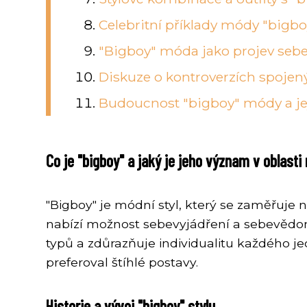
Celebritní příklady módy "bigbo
"Bigboy" móda jako projev sebe
Diskuze o kontroverzích spojený
Budoucnost "bigboy" módy a jej
Co je "bigboy" a jaký je jeho význam v oblast
"Bigboy" je módní styl, který se zaměřuje
nabízí možnost sebevyjádření a sebevědomí
typů a zdůrazňuje individualitu každého je
preferoval štíhlé postavy.
Historie a vývoj "bigboy" stylu.