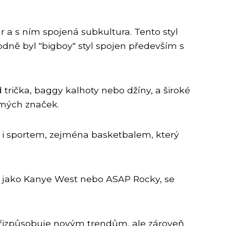
nr a s ním spojená subkultura. Tento styl
odně byl "bigboy" styl spojen především s
 trička, baggy kalhoty nebo džíny, a široké
ámých značek.
ěn i sportem, zejména basketbalem, který
t, jako Kanye West nebo ASAP Rocky, se
a přizpůsobuje novým trendům, ale zároveň