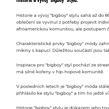
Historie a vývoj "bigboy" stylu sahá až do 
oblečení se vyvinul z potřeby projevit ind
afroamerickou komunitou, ale postupem čas
Charakteristické prvky "bigboy" módy zahrn
mikiny s kapucí. Důležitou součástí jsou t
Inspirace pro "bigboy" styl pochází ze str
má silné kořeny v hip-hopové komunitě.
V posledních letech je "bigboy" móda stá
přihlásilo ke stylu "bigboy" a tím ho ještě v
Historie "bigboy" stylu je důkazem jeho tr