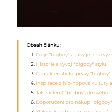
Obsah článku:
Co je "bigboy" a jaký je jeho v
Historie a vývoj "bigboy" stylu.
Charakteristické prvky "bigboy
Inspirace z hip-hopové kultury 
Jak začlenit "bigboy" do svého 
Doporučení pro nákup "bigboy"
Stylové kombinace a outfity s "b