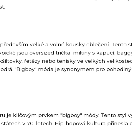
t.
 především velké a volné kousky oblečení. Tento s
 Typické jsou oversized trička, mikiny s kapucí, ba
šiltovky, řetězy nebo tenisky ve velkých velikostec
modrá. "Bigboy" móda je synonymem pro pohodlný a
aru je klíčovým prvkem "bigboy" módy. Tento styl 
 státech v 70. letech. Hip-hopová kultura přinesl