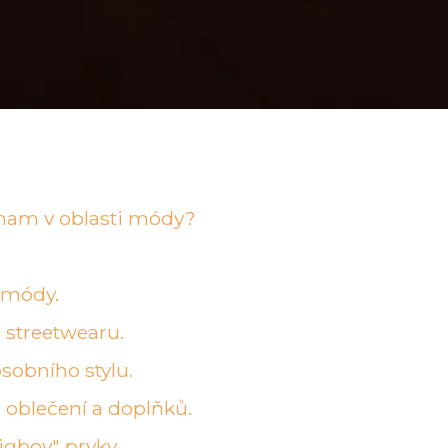
ýznam v oblasti módy?
" módy.
a streetwearu.
osobního stylu.
 oblečení a doplňků.
igboy" prvky.