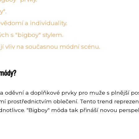
y".
vědomí a individuality.
ch s "bigboy" stylem.
í vliv na současnou módní scénu.
i módy?
 na oděvní a doplňkové prvky pro muže s plnější p
 prostřednictvím oblečení. Tento trend reprezentu
dnotlivce. "Bigboy" móda tak přináší novou perspe