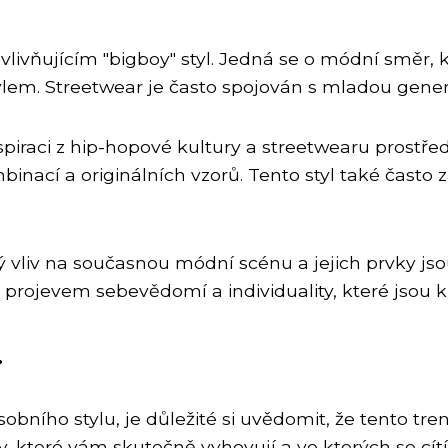
livňujícím "bigboy" styl. Jedná se o módní směr, k
ylem. Streetwear je často spojován s mladou gener
iraci z hip-hopové kultury a streetwearu prostřed
nací a originálních vzorů. Tento styl také často 
ý vliv na současnou módní scénu a jejich prvky js
ým projevem sebevědomí a individuality, které jsou
.
bního stylu, je důležité si uvědomit, že tento tre
, které vám skutečně vyhovují a ve kterých se cítí