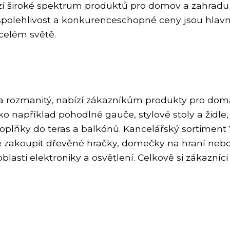
ízí široké spektrum produktů pro domov a zahradu j
 spolehlivost a konkurenceschopné ceny jsou hlavní
celém světě.
 a rozmanitý, nabízí zákazníkům produkty pro domác
o například pohodlné gauče, stylové stoly a židle, 
doplňky do teras a balkónů. Kancelářský sortiment V
e zakoupit dřevěné hračky, domečky na hraní nebo 
lasti elektroniky a osvětlení. Celkově si zákazníci