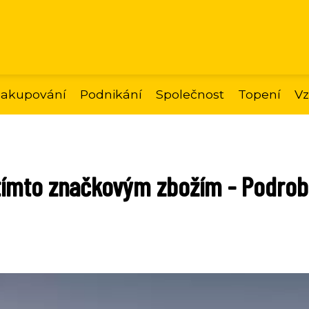
akupování
Podnikání
Společnost
Topení
Vz
s tímto značkovým zbožím - Podro