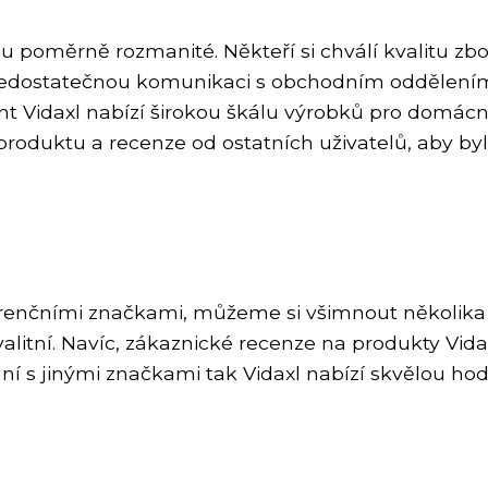
 poměrně rozmanité. Někteří si chválí kvalitu zbož
edostatečnou komunikaci s obchodním oddělením
t Vidaxl nabízí širokou škálu výrobků pro domácno
s produktu a recenze od ostatních uživatelů, aby b
nčními značkami, můžeme si všimnout několika vý
litní. Navíc, zákaznické recenze na produkty Vidax
ní s jinými značkami tak Vidaxl nabízí skvělou h