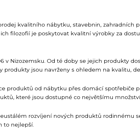
 prodej kvalitního nábytku, stavebnin, zahradních
h filozofií je poskytovat kvalitní výrobky za dostu
06 v Nizozemsku. Od té doby se jejich produkty do
 produkty jsou navrženy s ohledem na kvalitu, des
isíce produktů od nábytku přes domácí spotřebiče 
duktů, které jsou dostupné co největšímu množství 
neustálém rozvíjení nových produktů rodinnému se
to nejlepší.