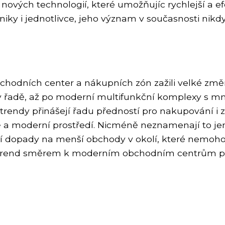
ových technologií, které umožňujíc rychlejší a efe
ky i jednotlivce, jeho význam v současnosti nikd
bchodních center a nákupních zón zažili velké změ
v řadě, až po moderní multifunkční komplexy s m
 trendy přinášejí řadu předností pro nakupování i
a moderní prostředí. Nicméně neznamenají to jen 
í dopady na menší obchody v okolí, které nemoho
že trend směrem k moderním obchodním centrům po