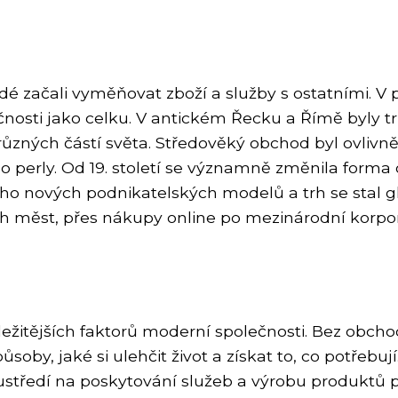
lidé začali vyměňovat zboží a služby s ostatními. 
nosti jako celku. V antickém Řecku a Římě byly tr
z různých částí světa. Středověký obchod byl ovli
bo perly. Od 19. století se významně změnila for
oho nových podnikatelských modelů a trh se stal g
ch měst, přes nákupy online po mezinárodní korp
ežitějších faktorů moderní společnosti. Bez obcho
působy, jaké si ulehčit život a získat to, co potřeb
ustředí na poskytování služeb a výrobu produktů p