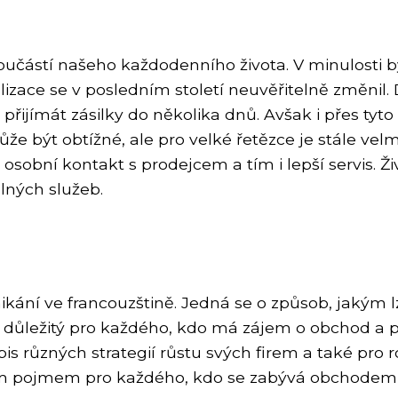
oučástí našeho každodenního života. V minulosti 
obalizace se v posledním století neuvěřitelně změn
přijímát zásilky do několika dnů. Avšak i přes tyto 
že být obtížné, ale pro velké řetězce je stále ve
i osobní kontakt s prodejcem a tím i lepší servis
lných služeb.
ání ve francouzštině. Jedná se o způsob, jakým l
e důležitý pro každého, kdo má zájem o obchod a p
pis různých strategií růstu svých firem a také pro 
čovým pojmem pro každého, kdo se zabývá obchodem 