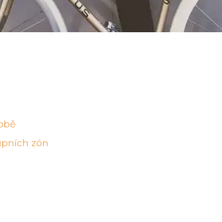
obě
upních zón