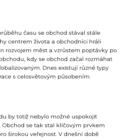
V průběhu času se obchod stával stále
hy centrem života a obchodníci hráli
vněn rozvojem měst a vzrůstem poptávky po
ma obchodu, kdy se obchod začal rozmáhat
lobalizovaným. Dnes existují různé typy
orace s celosvětovým působením.
du by totiž nebylo možné uspokojit
ují. Obchod se tak stal klíčovým prvkem
ro širokou veřejnost. V dnešní době