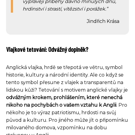
vyprávějí příběhy dávno minulých dnů,
hrdinství i strastí, vítězství i porážek.
Jindřich Krása
Vlajkové tetování: Odvážný doplněk?
Anglická vlajka, hrdě se třepotá ve větru, symbol
historie, kultury a národní identity. Ale co když se
tento symbol přesune z vlajek a transparentů na
lidskou kůži? Tetování s motivem anglické vlajky je
odvážným krokem, prohlášením, které nenechá
nikoho na pochybách o vašem vztahu k Anglii
. Pro
někoho je to výraz patriotismu, hrdosti na svůj
původ a kulturu. Pro jiného může jít o připomínku
milovaného domova, vzpomínku na dobu