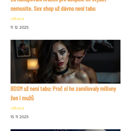
nemusíte. Sex shop už dávno není tabu
zábava
11. 12. 2025
BDSM už není tabu: Proč si ho zamilovaly miliony
žen i mužů
zábava
15. 11. 2025