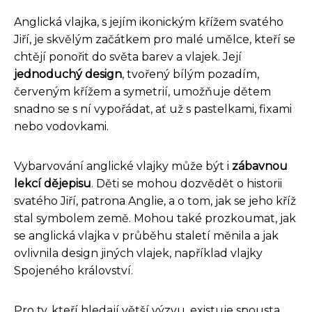
Anglická vlajka, s jejím ikonickým křížem svatého
Jiří, je skvělým začátkem pro malé umělce, kteří se
chtějí ponořit do světa barev a vlajek. Její
jednoduchý design
, tvořený bílým pozadím,
červeným křížem a symetrií, umožňuje dětem
snadno se s ní vypořádat, ať už s pastelkami, fixami
nebo vodovkami.
Vybarvování anglické vlajky může být i
zábavnou
lekcí dějepisu
. Děti se mohou dozvědět o historii
svatého Jiří, patrona Anglie, a o tom, jak se jeho kříž
stal symbolem země. Mohou také prozkoumat, jak
se anglická vlajka v průběhu staletí měnila a jak
ovlivnila design jiných vlajek, například vlajky
Spojeného království.
Pro ty, kteří hledají větší výzvu, existuje spousta