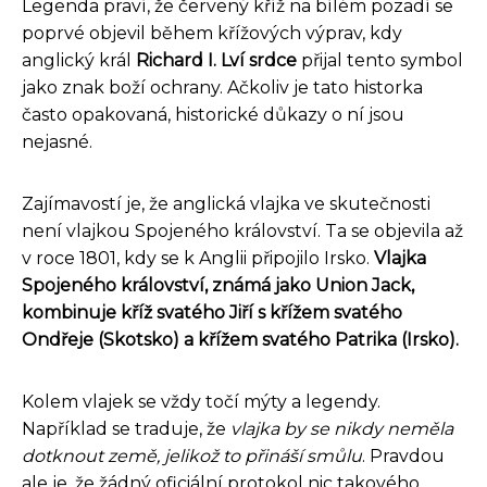
Legenda praví, že červený kříž na bílém pozadí se
poprvé objevil během křížových výprav, kdy
anglický král
Richard I. Lví srdce
přijal tento symbol
jako znak boží ochrany. Ačkoliv je tato historka
často opakovaná, historické důkazy o ní jsou
nejasné.
Zajímavostí je, že anglická vlajka ve skutečnosti
není vlajkou Spojeného království. Ta se objevila až
v roce 1801, kdy se k Anglii připojilo Irsko.
Vlajka
Spojeného království, známá jako Union Jack,
kombinuje kříž svatého Jiří s křížem svatého
Ondřeje (Skotsko) a křížem svatého Patrika (Irsko).
Kolem vlajek se vždy točí mýty a legendy.
Například se traduje, že
vlajka by se nikdy neměla
dotknout země, jelikož to přináší smůlu
. Pravdou
ale je, že žádný oficiální protokol nic takového