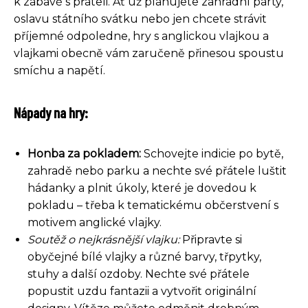
k zábavě s přáteli. Ať už plánujete zahradní párty,
oslavu státního svátku nebo jen chcete strávit
příjemné odpoledne, hry s anglickou vlajkou a
vlajkami obecně vám zaručeně přinesou spoustu
smíchu a napětí.
Nápady na hry:
Honba za pokladem:
Schovejte indicie po bytě,
zahradě nebo parku a nechte své přátele luštit
hádanky a plnit úkoly, které je dovedou k
pokladu – třeba k tematickému občerstvení s
motivem anglické vlajky.
Soutěž o nejkrásnější vlajku:
Připravte si
obyčejné bílé vlajky a různé barvy, třpytky,
stuhy a další ozdoby. Nechte své přátele
popustit uzdu fantazii a vytvořit originální