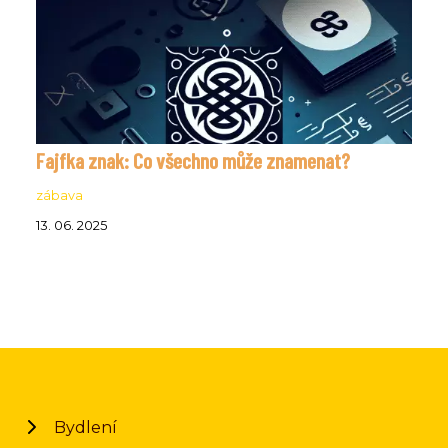
Fajfka znak: Co všechno může znamenat?
zábava
13. 06. 2025
Bydlení