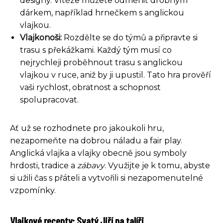
designy. Vítěze můžete odměnit drobným
dárkem, například hrnečkem s anglickou
vlajkou.
Vlajkonoši:
Rozdělte se do týmů a připravte si
trasu s překážkami. Každý tým musí co
nejrychleji proběhnout trasu s anglickou
vlajkou v ruce, aniž by ji upustil. Tato hra prověří
vaši rychlost, obratnost a schopnost
spolupracovat.
Ať už se rozhodnete pro jakoukoli hru,
nezapomeňte na dobrou náladu a fair play.
Anglická vlajka a vlajky obecně jsou symboly
hrdosti, tradice a
zábavy
. Využijte je k tomu, abyste
si užili čas s přáteli a vytvořili si nezapomenutelné
vzpomínky.
Vlajkové recepty: Svatý Jiří na talíři