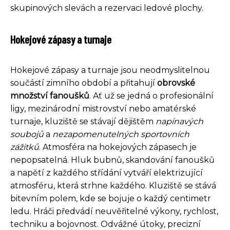
skupinových slevách a rezervaci ledové plochy.
Hokejové zápasy a turnaje
Hokejové zápasy a turnaje jsou neodmyslitelnou
součástí zimního období a přitahují
obrovské
množství fanoušků
. Ať už se jedná o profesionální
ligy, mezinárodní mistrovství nebo amatérské
turnaje, kluziště se stávají dějištěm
napínavých
soubojů
a
nezapomenutelných sportovních
zážitků
. Atmosféra na hokejových zápasech je
nepopsatelná. Hluk bubnů, skandování fanoušků
a napětí z každého střídání vytváří elektrizující
atmosféru, která strhne každého. Kluziště se stává
bitevním polem, kde se bojuje o každý centimetr
ledu. Hráči předvádí neuvěřitelné výkony, rychlost,
techniku a bojovnost. Odvážné útoky, precizní