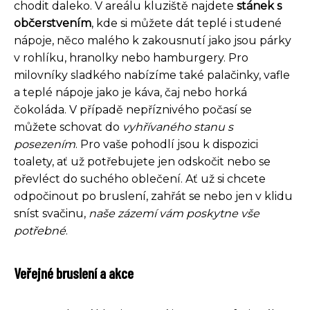
chodit daleko. V areálu kluziště najdete
stánek s
občerstvením
, kde si můžete dát teplé i studené
nápoje, něco malého k zakousnutí jako jsou párky
v rohlíku, hranolky nebo hamburgery. Pro
milovníky sladkého nabízíme také palačinky, vafle
a teplé nápoje jako je káva, čaj nebo horká
čokoláda. V případě nepříznivého počasí se
můžete schovat do
vyhřívaného stanu s
posezením
. Pro vaše pohodlí jsou k dispozici
toalety, ať už potřebujete jen odskočit nebo se
převléct do suchého oblečení. Ať už si chcete
odpočinout po bruslení, zahřát se nebo jen v klidu
sníst svačinu,
naše zázemí vám poskytne vše
potřebné
.
Veřejné bruslení a akce