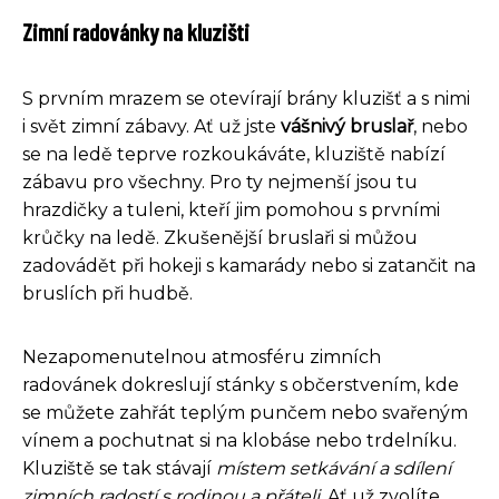
Zimní radovánky na kluzišti
S prvním mrazem se otevírají brány kluzišť a s nimi
i svět zimní zábavy. Ať už jste
vášnivý bruslař
, nebo
se na ledě teprve rozkoukáváte, kluziště nabízí
zábavu pro všechny. Pro ty nejmenší jsou tu
hrazdičky a tuleni, kteří jim pomohou s prvními
krůčky na ledě. Zkušenější bruslaři si můžou
zadovádět při hokeji s kamarády nebo si zatančit na
bruslích při hudbě.
Nezapomenutelnou atmosféru zimních
radovánek dokreslují stánky s občerstvením, kde
se můžete zahřát teplým punčem nebo svařeným
vínem a pochutnat si na klobáse nebo trdelníku.
Kluziště se tak stávají
místem setkávání a sdílení
zimních radostí s rodinou a přáteli
. Ať už zvolíte