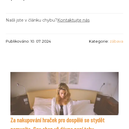
Našli jste v článku chybu?
Kontaktujte nás
Publikováno: 10. 07. 2024
Kategorie:
zábava
Za nakupování hraček pro dospělé se stydět
nemusíte. Sex shop už dávno není tabu