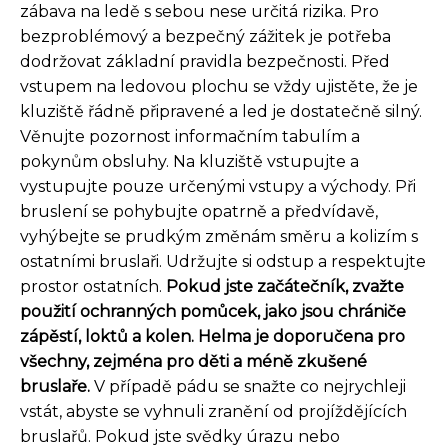
zábava na ledě s sebou nese určitá rizika. Pro
bezproblémový a bezpečný zážitek je potřeba
dodržovat základní pravidla bezpečnosti. Před
vstupem na ledovou plochu se vždy ujistěte, že je
kluziště řádně připravené a led je dostatečně silný.
Věnujte pozornost informačním tabulím a
pokynům obsluhy. Na kluziště vstupujte a
vystupujte pouze určenými vstupy a východy. Při
bruslení se pohybujte opatrně a předvídavě,
vyhýbejte se prudkým změnám směru a kolizím s
ostatními bruslaři. Udržujte si odstup a respektujte
prostor ostatních.
Pokud jste začátečník, zvažte
použití ochranných pomůcek, jako jsou chrániče
zápěstí, loktů a kolen.
Helma je doporučena pro
všechny, zejména pro děti a méně zkušené
bruslaře.
V případě pádu se snažte co nejrychleji
vstát, abyste se vyhnuli zranění od projíždějících
bruslařů. Pokud jste svědky úrazu nebo