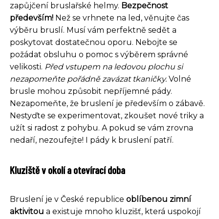
zapůjčení bruslařské helmy.
Bezpečnost
především!
Než se vrhnete na led, věnujte čas
výběru bruslí. Musí vám perfektně sedět a
poskytovat dostatečnou oporu. Nebojte se
požádat obsluhu o pomoc s výběrem správné
velikosti.
Před vstupem na ledovou plochu si
nezapomeňte pořádně zavázat tkaničky.
Volné
brusle mohou způsobit nepříjemné pády.
Nezapomeňte, že bruslení je především o zábavě.
Nestyďte se experimentovat, zkoušet nové triky a
užít si radost z pohybu. A pokud se vám zrovna
nedaří, nezoufejte! I pády k bruslení patří.
Kluziště v okolí a otevírací doba
Bruslení je v České republice
oblíbenou zimní
aktivitou
a existuje mnoho kluzišť, která uspokojí