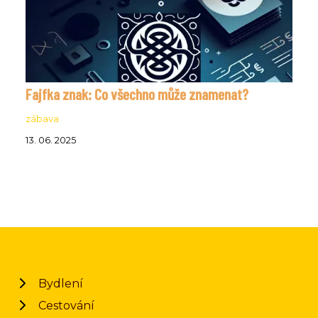
Fajfka znak: Co všechno může znamenat?
zábava
13. 06. 2025
Bydlení
Cestování