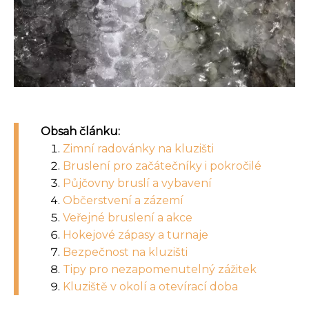
Obsah článku:
Zimní radovánky na kluzišti
Bruslení pro začátečníky i pokročilé
Půjčovny bruslí a vybavení
Občerstvení a zázemí
Veřejné bruslení a akce
Hokejové zápasy a turnaje
Bezpečnost na kluzišti
Tipy pro nezapomenutelný zážitek
Kluziště v okolí a otevírací doba