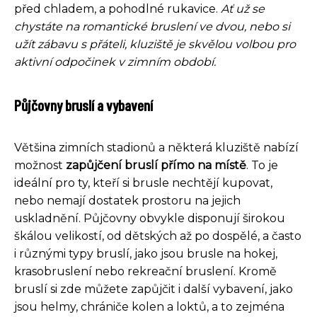
před chladem, a pohodlné rukavice.
Ať už se
chystáte na romantické bruslení ve dvou, nebo si
užít zábavu s přáteli, kluziště je skvělou volbou pro
aktivní odpočinek v zimním období.
Půjčovny bruslí a vybavení
Většina zimních stadionů a některá kluziště nabízí
možnost
zapůjčení bruslí přímo na místě
. To je
ideální pro ty, kteří si brusle nechtějí kupovat,
nebo nemají dostatek prostoru na jejich
uskladnění. Půjčovny obvykle disponují širokou
škálou velikostí, od dětských až po dospělé, a často
i různými typy bruslí, jako jsou brusle na hokej,
krasobruslení nebo rekreační bruslení. Kromě
bruslí si zde můžete zapůjčit i další vybavení, jako
jsou helmy, chrániče kolen a loktů, a to zejména