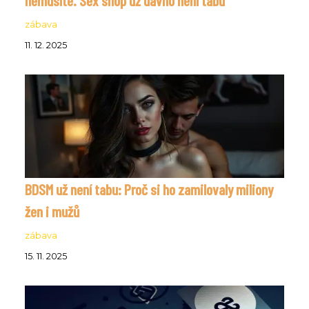
zábava
11. 12. 2025
BDSM už není tabu: Proč si ho zamilovaly miliony
žen i mužů
zábava
15. 11. 2025