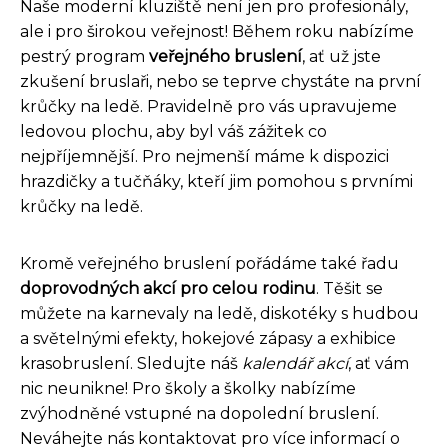
Naše moderní kluziště není jen pro profesionály,
ale i pro širokou veřejnost! Během roku nabízíme
pestrý program
veřejného bruslení
, ať už jste
zkušení bruslaři, nebo se teprve chystáte na první
krůčky na ledě. Pravidelně pro vás upravujeme
ledovou plochu, aby byl váš zážitek co
nejpříjemnější. Pro nejmenší máme k dispozici
hrazdičky a tučňáky, kteří jim pomohou s prvními
krůčky na ledě.
Kromě veřejného bruslení pořádáme také řadu
doprovodných akcí pro celou rodinu
. Těšit se
můžete na karnevaly na ledě, diskotéky s hudbou
a světelnými efekty, hokejové zápasy a exhibice
krasobruslení. Sledujte náš
kalendář akcí
, ať vám
nic neunikne! Pro školy a školky nabízíme
zvýhodněné vstupné na dopolední bruslení.
Neváhejte nás kontaktovat pro více informací o