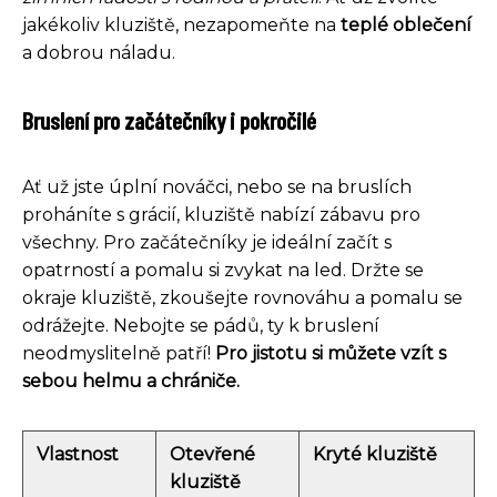
jakékoliv kluziště, nezapomeňte na
teplé oblečení
a dobrou náladu.
Bruslení pro začátečníky i pokročilé
Ať už jste úplní nováčci, nebo se na bruslích
proháníte s grácií, kluziště nabízí zábavu pro
všechny. Pro začátečníky je ideální začít s
opatrností a pomalu si zvykat na led. Držte se
okraje kluziště, zkoušejte rovnováhu a pomalu se
odrážejte. Nebojte se pádů, ty k bruslení
neodmyslitelně patří!
Pro jistotu si můžete vzít s
sebou helmu a chrániče.
Vlastnost
Otevřené
Kryté kluziště
kluziště