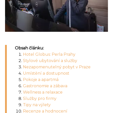
Obsah článku:
Hotel Globus: Perla Prahy
Stylové ubytování a služby
Nezapomenutelný pobyt v Praze
Umístění a dostupnost
Pokoje a apartmá
Gastronomie a zábava
Wellness a relaxace
Služby pro firmy
Tipy na výlety
Recenze a hodnocení