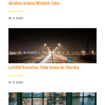
divokou krásou Nízkých Tater
cestování
16. 11. 2025
Letiště Katovice: Vaše brána do Slezska
cestování
14. 11. 2025