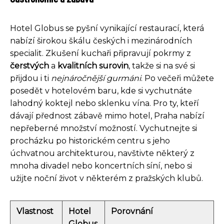
Hotel Globus se pyšní vynikající restaurací, která
nabízí širokou škálu českých i mezinárodních
specialit. Zkušení kuchaři připravují pokrmy z
čerstvých
a
kvalitních surovin
, takže si na své si
přijdou i ti
nejnáročnější gurmáni
. Po večeři můžete
posedět v hotelovém baru, kde si vychutnáte
lahodný koktejl nebo sklenku vína. Pro ty, kteří
dávají přednost zábavě mimo hotel, Praha nabízí
nepřeberné množství možností. Vychutnejte si
procházku po historickém centru s jeho
úchvatnou architekturou, navštivte některý z
mnoha divadel nebo koncertních síní, nebo si
užijte noční život v některém z pražských klubů.
Vlastnost
Hotel
Porovnání
Globus