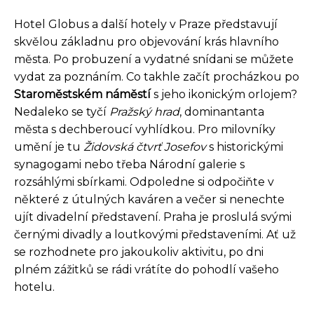
Hotel Globus a další hotely v Praze představují
skvělou základnu pro objevování krás hlavního
města. Po probuzení a vydatné snídani se můžete
vydat za poznáním. Co takhle začít procházkou po
Staroměstském náměstí
s jeho ikonickým orlojem?
Nedaleko se tyčí
Pražský hrad
, dominantanta
města s dechberoucí vyhlídkou. Pro milovníky
umění je tu
Židovská čtvrť Josefov
s historickými
synagogami nebo třeba Národní galerie s
rozsáhlými sbírkami. Odpoledne si odpočiňte v
některé z útulných kaváren a večer si nenechte
ujít divadelní představení. Praha je proslulá svými
černými divadly a loutkovými představeními. Ať už
se rozhodnete pro jakoukoliv aktivitu, po dni
plném zážitků se rádi vrátíte do pohodlí vašeho
hotelu.