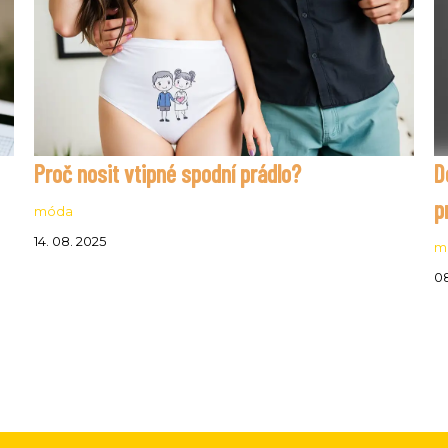
Proč nosit vtipné spodní prádlo?
D
p
móda
14. 08. 2025
m
08