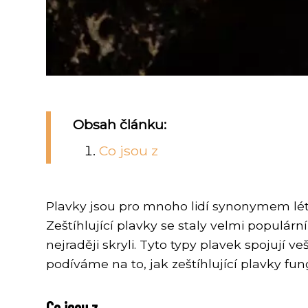
Obsah článku:
Co jsou z
Plavky jsou pro mnoho lidí synonymem lét
Zeštíhlující plavky se staly velmi populár
nejraději skryli. Tyto typy plavek spojují
podíváme na to, jak zeštíhlující plavky fung
Co jsou z