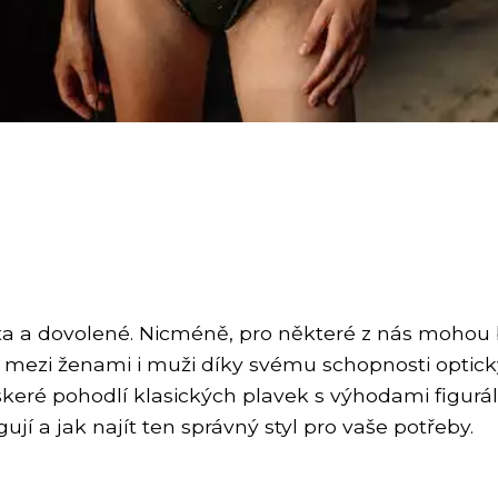
a a dovolené. Nicméně, pro některé z nás mohou bý
ní mezi ženami i muži díky svému schopnosti optick
 veškeré pohodlí klasických plavek s výhodami figu
ují a jak najít ten správný styl pro vaše potřeby.