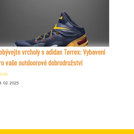
obývejte vrcholy s adidas Terrex: Vybavení
ro vaše outdoorové dobrodružství
óda
. 02. 2025