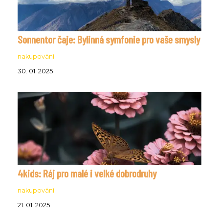
Sonnentor čaje: Bylinná symfonie pro vaše smysly
nakupování
30. 01. 2025
4kids: Ráj pro malé i velké dobrodruhy
nakupování
21. 01. 2025