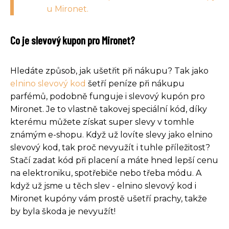
u Mironet.
Co je slevový kupon pro Mironet?
Hledáte způsob, jak ušetřit při nákupu? Tak jako
elnino slevový kod
šetří peníze při nákupu
parfémů, podobně funguje i slevový kupón pro
Mironet. Je to vlastně takovej speciální kód, díky
kterému můžete získat super slevy v tomhle
známým e-shopu. Když už lovíte slevy jako elnino
slevový kod, tak proč nevyužít i tuhle příležitost?
Stačí zadat kód při placení a máte hned lepší cenu
na elektroniku, spotřebiče nebo třeba módu. A
když už jsme u těch slev - elnino slevový kod i
Mironet kupóny vám prostě ušetří prachy, takže
by byla škoda je nevyužít!