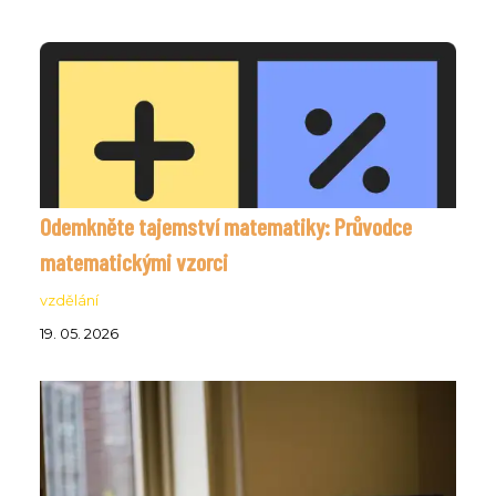
Odemkněte tajemství matematiky: Průvodce
matematickými vzorci
vzdělání
19. 05. 2026