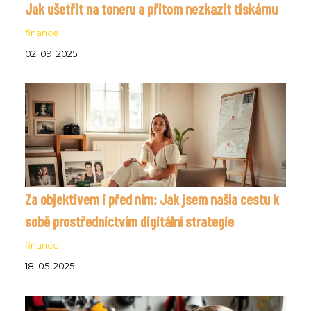
Jak ušetřit na toneru a přitom nezkazit tiskárnu
finance
02. 09. 2025
Za objektivem i před ním: Jak jsem našla cestu k
sobě prostřednictvím digitální strategie
finance
18. 05. 2025