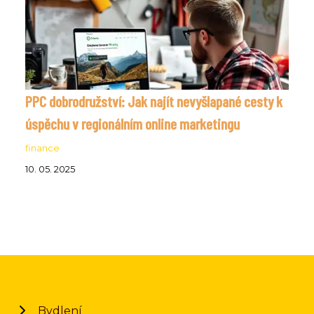
PPC dobrodružství: Jak najít nevyšlapané cesty k
úspěchu v regionálním online marketingu
finance
10. 05. 2025
Bydlení