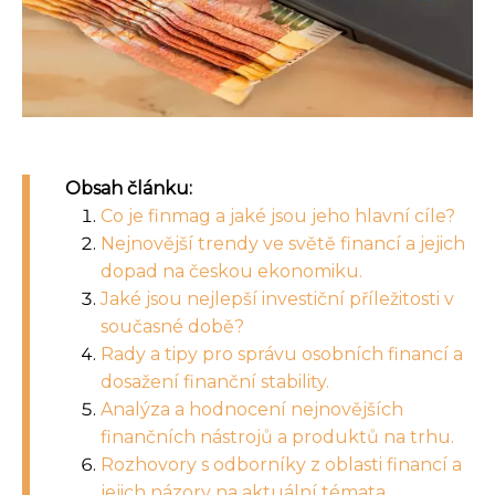
Obsah článku:
Co je finmag a jaké jsou jeho hlavní cíle?
Nejnovější trendy ve světě financí a jejich
dopad na českou ekonomiku.
Jaké jsou nejlepší investiční příležitosti v
současné době?
Rady a tipy pro správu osobních financí a
dosažení finanční stability.
Analýza a hodnocení nejnovějších
finančních nástrojů a produktů na trhu.
Rozhovory s odborníky z oblasti financí a
jejich názory na aktuální témata.