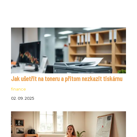
Jak ušetřit na toneru a přitom nezkazit tiskárnu
finance
02. 09. 2025