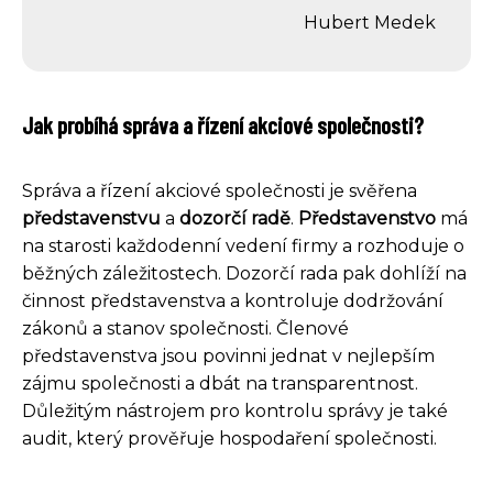
Hubert Medek
Jak probíhá správa a řízení akciové společnosti?
Správa a řízení akciové společnosti je svěřena
představenstvu
a
dozorčí radě
.
Představenstvo
má
na starosti každodenní vedení firmy a rozhoduje o
běžných záležitostech. Dozorčí rada pak dohlíží na
činnost představenstva a kontroluje dodržování
zákonů a stanov společnosti. Členové
představenstva jsou povinni jednat v nejlepším
zájmu společnosti a dbát na transparentnost.
Důležitým nástrojem pro kontrolu správy je také
audit, který prověřuje hospodaření společnosti.