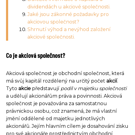
dividendách u akciové společnosti.
Jaké jsou zákonné požadavky pro
akciovou společnost?
Shrnutí výhod a nevýhod založení
akciové společnosti.
Co je akciová společnost?
Akciová společnost je obchodní společnost, která
má svůj kapitál rozdělený na určitý počet
akcií
.
Tyto
akcie
představují
podíl v majetku společnosti
a udělují akcionářům práva a povinnosti. Akciová
společnost je považována za samostatnou
právnickou osobu, což znamená, že má vlastní
jmění oddělené od majetku jednotlivých
akcionářů. Jejím hlavním cílem je dosahování zisku
pro své akcionáře prostřednictvím obchodní