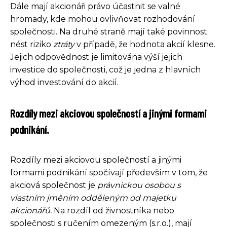
Dále mají akcionáři právo účastnit se valné
hromady, kde mohou ovlivňovat rozhodování
společnosti. Na druhé straně mají také povinnost
nést riziko
ztráty
v případě, že hodnota akcií klesne.
Jejich odpovědnost je limitována výší jejich
investice do společnosti, což je jedna z hlavních
výhod investování do akcií.
Rozdíly mezi akciovou společností a jinými formami
podnikání.
Rozdíly mezi akciovou společností a jinými
formami podnikání spočívají především v tom, že
akciová společnost je
právnickou osobou s
vlastním jměním odděleným od majetku
akcionářů.
Na rozdíl od živnostníka nebo
společnosti s ručením omezeným (s.r.o.), mají