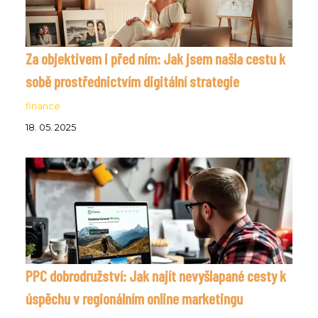
Za objektivem i před ním: Jak jsem našla cestu k
sobě prostřednictvím digitální strategie
finance
18. 05. 2025
PPC dobrodružství: Jak najít nevyšlapané cesty k
úspěchu v regionálním online marketingu