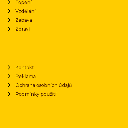
Topení
Vzdělání
Zábava
Zdraví
Kontakt
Reklama
Ochrana osobních údajů
Podmínky použití