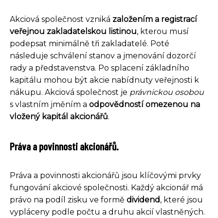
Akciová společnost vzniká
založením a registrací
veřejnou zakladatelskou listinou
, kterou musí
podepsat minimálně tři zakladatelé. Poté
následuje schválení stanov a jmenování dozorčí
rady a představenstva. Po splacení základního
kapitálu mohou být akcie nabídnuty veřejnosti k
nákupu. Akciová společnost je
právnickou osobou
s vlastním jměním a
odpovědností omezenou na
vložený kapitál akcionářů
.
Práva a povinnosti akcionářů.
Práva a povinnosti akcionářů jsou klíčovými prvky
fungování akciové společnosti. Každý akcionář má
právo na podíl zisku ve formě
dividend
, které jsou
vypláceny podle počtu a druhu akcií vlastněných.