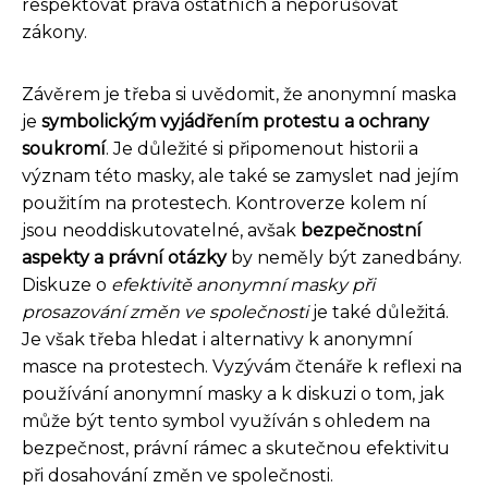
respektovat práva ostatních a neporušovat
zákony.
Závěrem je třeba si uvědomit, že anonymní maska
je
symbolickým vyjádřením protestu a ochrany
soukromí
. Je důležité si připomenout historii a
význam této masky, ale také se zamyslet nad jejím
použitím na protestech. Kontroverze kolem ní
jsou neoddiskutovatelné, avšak
bezpečnostní
aspekty a právní otázky
by neměly být zanedbány.
Diskuze o
efektivitě anonymní masky při
prosazování změn ve společnosti
je také důležitá.
Je však třeba hledat i alternativy k anonymní
masce na protestech. Vyzývám čtenáře k reflexi na
používání anonymní masky a k diskuzi o tom, jak
může být tento symbol využíván s ohledem na
bezpečnost, právní rámec a skutečnou efektivitu
při dosahování změn ve společnosti.