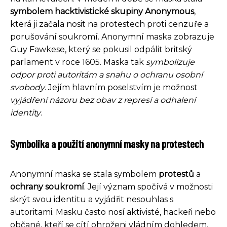
symbolem hacktivistické skupiny Anonymous
,
která ji začala nosit na protestech proti cenzuře a
porušování soukromí. Anonymní maska zobrazuje
Guy Fawkese, který se pokusil odpálit britský
parlament v roce 1605. Maska tak
symbolizuje
odpor proti autoritám a snahu o ochranu osobní
svobody
. Jejím hlavním poselstvím je možnost
vyjádření názoru bez obav z represí a odhalení
identity
.
Symbolika a použití anonymní masky na protestech
Anonymní maska se stala symbolem
protestů
a
ochrany soukromí
. Její význam spočívá v možnosti
skrýt svou identitu a vyjádřit nesouhlas s
autoritami. Masku často nosí aktivisté, hackeři nebo
občané, kteří se cítí ohroženi vládním dohledem.