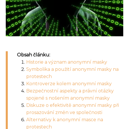
Obsah článku:
Historie a význam anonymní masky
Symbolika a použití anonymní masky na
protestech
Kontroverze kolem anonymní masky
Bezpečnostní aspekty a právní otázky
spojené s nošením anonymní masky
Diskuze o efektivitě anonymní masky při
prosazování změn ve společnosti
Alternativy k anonymní masce na
protestech