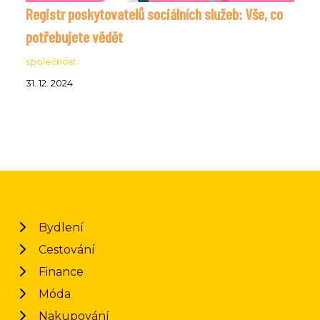
Registr poskytovatelů sociálních služeb: Vše, co
potřebujete vědět
společnost
31. 12. 2024
Bydlení
Cestování
Finance
Móda
Nakupování