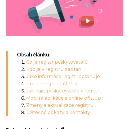
Obsah článku:
Co je registr poskytovatelů
Kdo je v registru zapsán
Jaké informace registr obsahuje
Proč je registr důležitý
Jak najít poskytovatele v registru
Mobilní aplikace a online přístup
Změny a aktualizace registru
Užitečné odkazy a kontakty