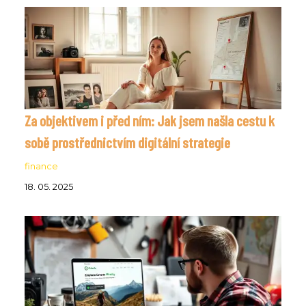
Za objektivem i před ním: Jak jsem našla cestu k
sobě prostřednictvím digitální strategie
finance
18. 05. 2025