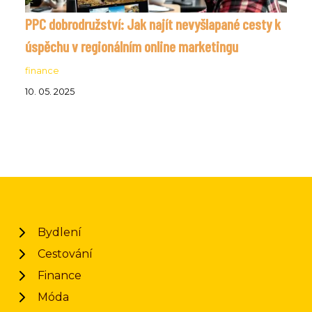
PPC dobrodružství: Jak najít nevyšlapané cesty k
úspěchu v regionálním online marketingu
finance
10. 05. 2025
Bydlení
Cestování
Finance
Móda