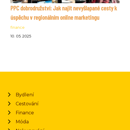
PPC dobrodružství: Jak najít nevyšlapané cesty k
úspěchu v regionálním online marketingu
finance
10. 05. 2025
Bydlení
Cestování
Finance
Móda