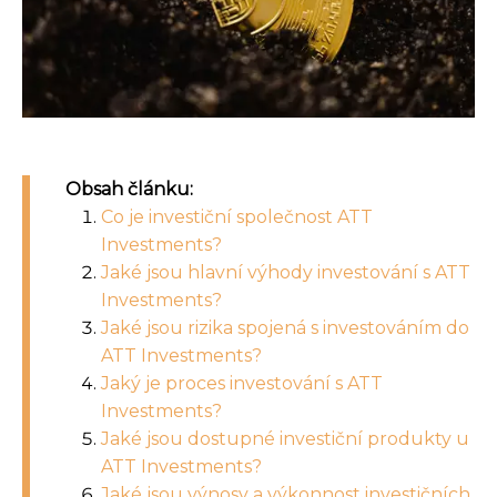
Obsah článku:
Co je investiční společnost ATT
Investments?
Jaké jsou hlavní výhody investování s ATT
Investments?
Jaké jsou rizika spojená s investováním do
ATT Investments?
Jaký je proces investování s ATT
Investments?
Jaké jsou dostupné investiční produkty u
ATT Investments?
Jaké jsou výnosy a výkonnost investičních