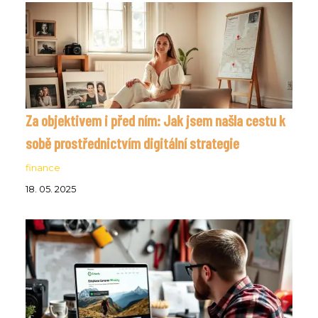
Za objektivem i před ním: Jak jsem našla cestu k
sobě prostřednictvím digitální strategie
finance
18. 05. 2025