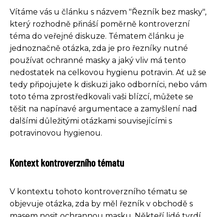
Vítáme vás u článku s názvem "Řezník bez masky",
který rozhodně přináší poměrně kontroverzní
téma do veřejné diskuze. Tématem článku je
jednoznačně otázka, zda je pro řezníky nutné
používat ochranné masky a jaký vliv má tento
nedostatek na celkovou hygienu potravin. Ať už se
tedy připojujete k diskuzi jako odborníci, nebo vám
toto téma zprostředkovali vaši blízcí, můžete se
těšit na napínavé argumentace a zamyšlení nad
dalšími důležitými otázkami souvisejícími s
potravinovou hygienou.
Kontext kontroverzního tématu
V kontextu tohoto kontroverzního tématu se
objevuje otázka, zda by měl řezník v obchodě s
masem nosit ochrannou masku. Někteří lidé tvrdí,