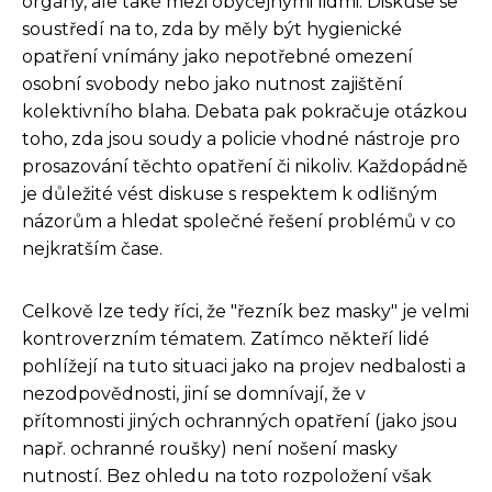
orgány, ale také mezi obyčejnými lidmi. Diskuse se
soustředí na to, zda by měly být hygienické
opatření vnímány jako nepotřebné omezení
osobní svobody nebo jako nutnost zajištění
kolektivního blaha. Debata pak pokračuje otázkou
toho, zda jsou soudy a policie vhodné nástroje pro
prosazování těchto opatření či nikoliv. Každopádně
je důležité vést diskuse s respektem k odlišným
názorům a hledat společné řešení problémů v co
nejkratším čase.
Celkově lze tedy říci, že "řezník bez masky" je velmi
kontroverzním tématem. Zatímco někteří lidé
pohlížejí na tuto situaci jako na projev nedbalosti a
nezodpovědnosti, jiní se domnívají, že v
přítomnosti jiných ochranných opatření (jako jsou
např. ochranné roušky) není nošení masky
nutností. Bez ohledu na toto rozpoložení však