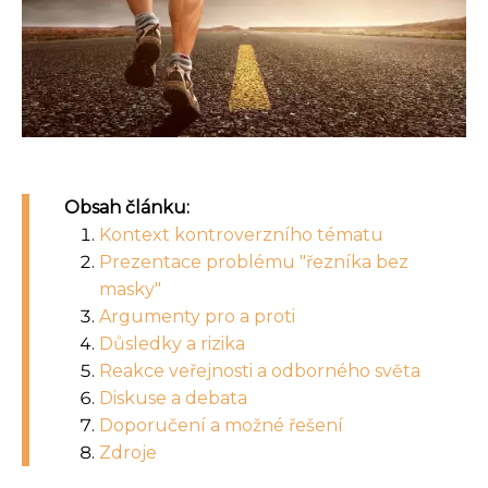
Obsah článku:
Kontext kontroverzního tématu
Prezentace problému "řezníka bez
masky"
Argumenty pro a proti
Důsledky a rizika
Reakce veřejnosti a odborného světa
Diskuse a debata
Doporučení a možné řešení
Zdroje