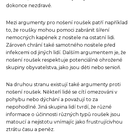
dokonce nezdravé.
Mezi argumenty pro nošení roušek patří například
to, že roušky mohou pomoci zabránit šíření
nemocných kapének z nositele na ostatní lidi.
Zároveň chrání také samotného nositele před
infekcemi od jiných lidí. Dalším argumentem je, že
nošení roušek respektuje potenciálně ohrožené
skupiny obyvatelstva, jako jsou děti nebo senioři.
Na druhou stranu existují také argumenty proti
nošení roušek. Někteří lidé se cítí omezováni v
pohybu nebo dýchání a považují to za
nepohodlné. Jiná skupina lidí tvrdí, že různé
informace o účinnosti různých typů roušek jsou
matoucí a nejistotu vnímajíc jako frustrujícivhou
ztrátu času a peněz.