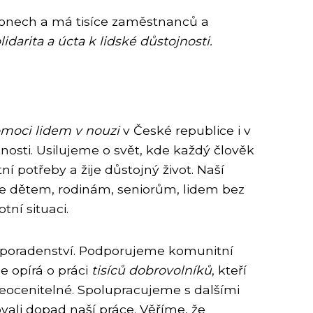
gionech a má tisíce zaměstnanců a
idarita a úcta k lidské důstojnosti.
moci lidem v nouzi
v České republice i v
nosti. Usilujeme o svět, kde každý člověk
ní potřeby a žije důstojný život. Naší
 dětem, rodinám, seniorům, lidem bez
ní situaci.
 a poradenství. Podporujeme komunitní
e opírá o práci
tisíců dobrovolníků
, kteří
neocenitelné. Spolupracujeme s dalšími
ali dopad naší práce. Věříme, že