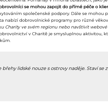
obrovolníci se mohou zapojit do přímé péče o klie
továním společenské podpory. Dále se mohou podí
arita nabízí dobrovolnické programy pro různé věk
ku Charity ve svém regionu nebo navštívit webové
brovolnictví v Charitě je smysluplnou aktivitou, k
íkům.
 břehy lidské nouze s ostrovy naděje. Staví se z 