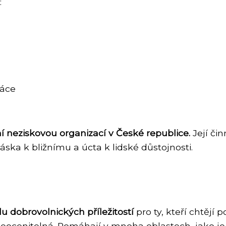
:
ráce
ní neziskovou organizací v České republice.
Její či
, láska k bližnímu a úcta k lidské důstojnosti.
u dobrovolnických příležitostí
pro ty, kteří chtějí
 neocenitelná. Pomáhají v mnoha oblastech, jako j