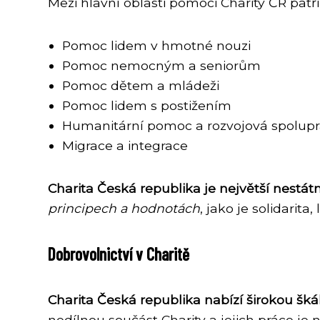
Mezi hlavní oblasti pomoci Charity ČR patří
Pomoc lidem v hmotné nouzi
Pomoc nemocným a seniorům
Pomoc dětem a mládeži
Pomoc lidem s postižením
Humanitární pomoc a rozvojová spolup
Migrace a integrace
Charita Česká republika je největší nestát
principech a hodnotách
, jako je solidarita
Dobrovolnictví v Charitě
Charita Česká republika nabízí širokou škál
nedílnou součást Charity a jejich práce je