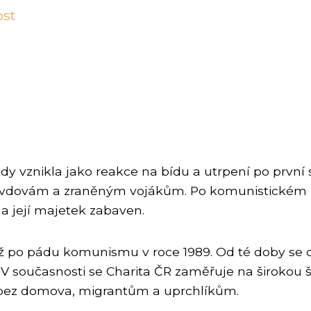
ost
kdy vznikla jako reakce na bídu a utrpení po první
dovám a zraněným vojákům. Po komunistickém přev
 a její majetek zabaven.
až po pádu komunismu v roce 1989. Od té doby se 
. V současnosti se Charita ČR zaměřuje na širokou 
em bez domova, migrantům a uprchlíkům.