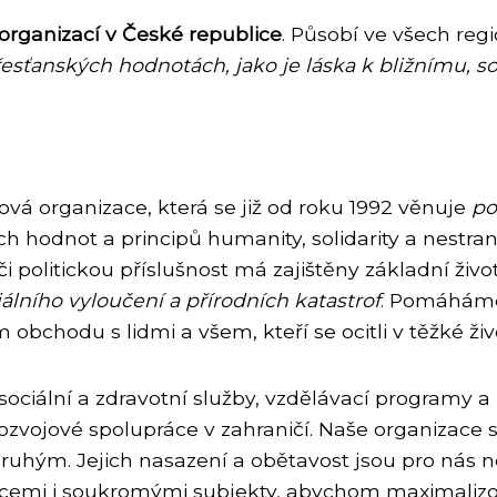
 organizací v České republice
. Působí ve všech re
řesťanských hodnotách, jako je láska k bližnímu, sol
ová organizace, která se již od roku 1992 věnuje
po
ch hodnot a principů humanity, solidarity a nestran
 politickou příslušnost má zajištěny základní život
lního vyloučení a přírodních katastrof
. Pomáháme
hodu s lidmi a všem, kteří se ocitli v těžké život
sociální a zdravotní služby, vzdělávací programy
zvojové spolupráce v zahraničí. Naše organizace s
 druhým. Jejich nasazení a obětavost jsou pro nás 
ucemi i soukromými subjekty, abychom maximalizov