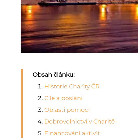
Obsah článku:
Historie Charity ČR
Cíle a poslání
Oblasti pomoci
Dobrovolnictví v Charitě
Financování aktivit