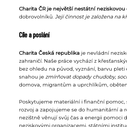
Charita ČR je největší nestátní neziskovou
dobrovolníků.
Její činnost je založena na k
Cíle a poslání
Charita Česká republika
je nevládní nezisk
zahraničí. Naše práce vychází z křesťanský
bez ohledu na původ, vyznání, barvu pleti či
snahou je
zmírňovat dopady chudoby, sociá
domova, migrantům a uprchlíkům, obětem obc
Poskytujeme materiální i finanční pomoc, 
rozvoj a zapojujeme se do humanitární a ro
nezištně věnují svůj čas a energii pomoci
neziskovými organizacemi, státními instit