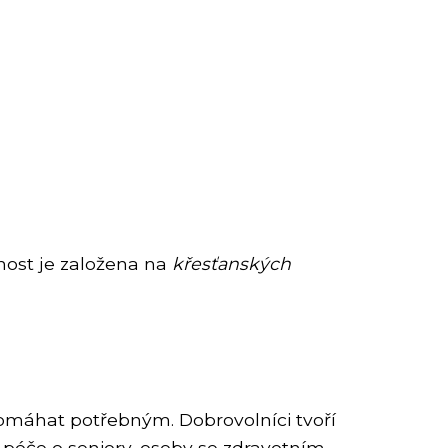
nnost je založena na
křesťanských
 pomáhat potřebným. Dobrovolníci tvoří
e péče o seniory, osoby se zdravotním