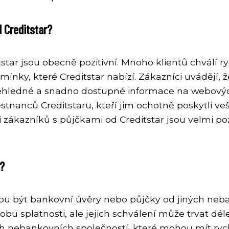
 Creditstar?
star jsou obecně pozitivní. Mnoho klientů chválí r
ínky, které Creditstar nabízí. Zákazníci uvádějí, 
řehledné a snadno dostupné informace na webových
ěstnanců Creditstaru, kteří jim ochotně poskytli 
sti zákazníků s půjčkami od Creditstar jsou velmi po
r?
ou být bankovní úvěry nebo půjčky od jiných neb
obu splatnosti, ale jejich schválení může trvat dél
ch nebankovních společností, které mohou mít rychl