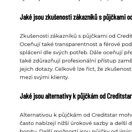
Jaké jsou zkušenosti zákazníků s půjčkami od
Zkušenosti zákazníků s půjčkami od Credit
Oceňují také transparentnost a férové podm
splácení dle svých potřeb. Dále oceňují p
také zdůrazňují profesionální přístup zam
jejich dotazy. Celkově lze říct, že zkušeno
mezi svými klienty.
Jaké jsou alternativy k půjčkám od Creditsta
Alternativou k půjčkám od Creditstar moh
často nabízejí nižší úrokové sazby a delší d
bonitu. Další možností jsou půjčky od jiný