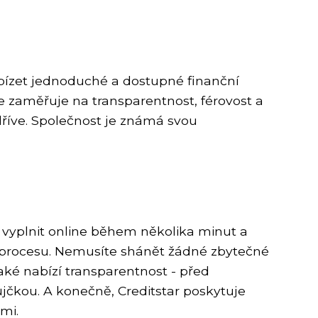
abízet jednoduché a dostupné finanční
e zaměřuje na transparentnost, férovost a
dříve. Společnost je známá svou
ze vyplnit online během několika minut a
t procesu. Nemusíte shánět žádné zbytečné
aké nabízí transparentnost - před
jčkou. A konečně, Creditstar poskytuje
mi.