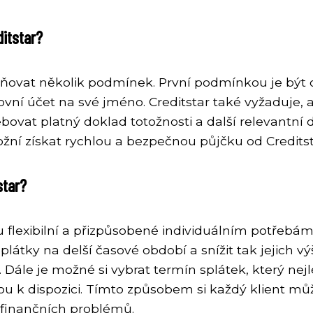
ditstar?
plňovat několik podmínek. První podmínkou je být
kovní účet na své jméno. Creditstar také vyžaduje
ebovat platný doklad totožnosti a další relevantní
ní získat rychlou a bezpečnou půjčku od Creditst
star?
u flexibilní a přizpůsobené individuálním potřebám 
látky na delší časové období a snížit tak jejich vý
a. Dále je možné si vybrat termín splátek, který nej
sou k dispozici. Tímto způsobem si každý klient mů
 finančních problémů.