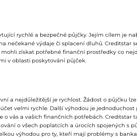
ytující rychlé a bezpečné půjčky. Jejím cílem je n
na nečekané výdaje či splacení dluhů. Creditstar s
i mohli získat potřebné finanční prostředky co nej
mi v oblasti poskytování půjček.
ní a nejdůležitější je rychlost. Žádost o půjčku l
 účet velmi rychle. Další výhodou je jednoduchos
o vás a vašich finančních potřebách. Creditstar t
vání o všech poplatcích a úrocích spojených s pů
velkou výhodou pro ty, kteří mají problémy s banka