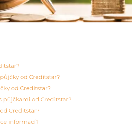
itstar?
půjčky od Creditstar?
čky od Creditstar?
s půjčkami od Creditstar?
 od Creditstar?
íce informací?