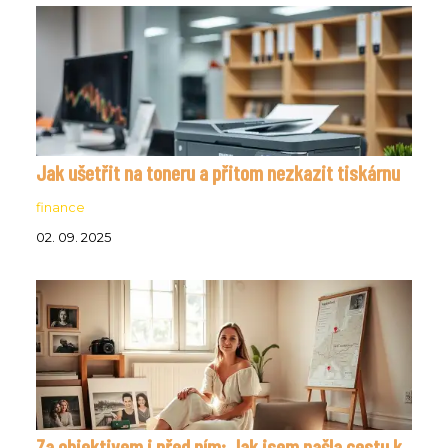
Jak ušetřit na toneru a přitom nezkazit tiskárnu
finance
02. 09. 2025
Za objektivem i před ním: Jak jsem našla cestu k