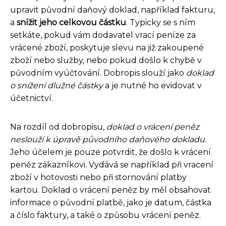
upravit původní daňový doklad, například fakturu,
a
snížit jeho celkovou částku
. Typicky se s ním
setkáte, pokud vám dodavatel vrací peníze za
vrácené zboží, poskytuje slevu na již zakoupené
zboží nebo služby, nebo pokud došlo k chybě v
původním vyúčtování. Dobropis slouží jako
doklad
o snížení dlužné částky
a je nutné ho evidovat v
účetnictví.
Na rozdíl od dobropisu,
doklad o vrácení peněz
neslouží k úpravě původního daňového dokladu
.
Jeho účelem je pouze potvrdit, že došlo k vrácení
peněz zákazníkovi. Vydává se například při vracení
zboží v hotovosti nebo při stornování platby
kartou. Doklad o vrácení peněz by měl obsahovat
informace o původní platbě, jako je datum, částka
a číslo faktury, a také o způsobu vrácení peněz.