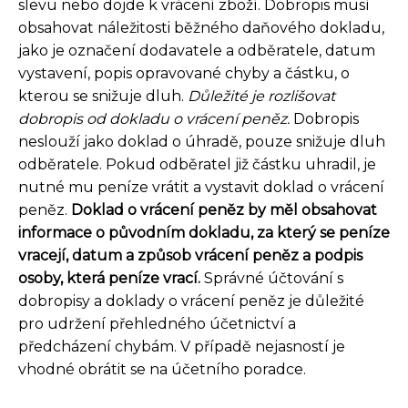
slevu nebo dojde k vrácení zboží. Dobropis musí
obsahovat náležitosti běžného daňového dokladu,
jako je označení dodavatele a odběratele, datum
vystavení, popis opravované chyby a částku, o
kterou se snižuje dluh.
Důležité je rozlišovat
dobropis od dokladu o vrácení peněz.
Dobropis
neslouží jako doklad o úhradě, pouze snižuje dluh
odběratele. Pokud odběratel již částku uhradil, je
nutné mu peníze vrátit a vystavit doklad o vrácení
peněz.
Doklad o vrácení peněz by měl obsahovat
informace o původním dokladu, za který se peníze
vracejí, datum a způsob vrácení peněz a podpis
osoby, která peníze vrací.
Správné účtování s
dobropisy a doklady o vrácení peněz je důležité
pro udržení přehledného účetnictví a
předcházení chybám. V případě nejasností je
vhodné obrátit se na účetního poradce.