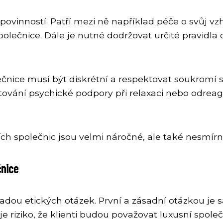
povinností. Patří mezi ně například péče o svůj vz
olečnice. Dále je nutné dodržovat určité pravidla c
čnice musí být diskrétní a respektovat soukromí sv
ytování psychické podpory při relaxaci nebo odreag
ních společnic jsou velmi náročné, ale také nesmír
čnice
řadou etických otázek. První a zásadní otázkou je 
e riziko, že klienti budou považovat luxusní společn