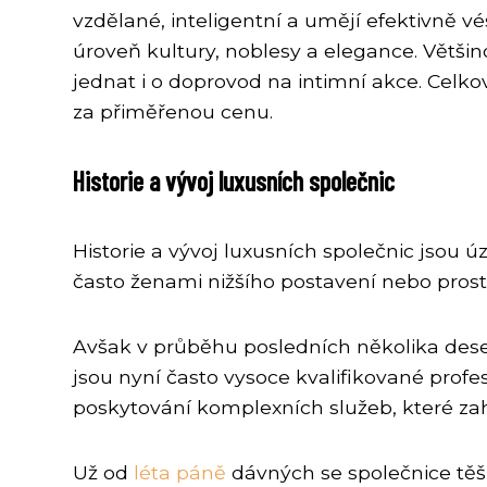
vzdělané, inteligentní a umějí efektivně v
úroveň kultury, noblesy a elegance. Většin
jednat i o doprovod na intimní akce. Celkov
za přiměřenou cenu.
Historie a vývoj luxusních společnic
Historie a vývoj luxusních společnic jsou 
často ženami nižšího postavení nebo prosti
Avšak v průběhu posledních několika deset
jsou nyní často vysoce kvalifikované profe
poskytování komplexních služeb, které zah
Už od
léta páně
dávných se společnice těšil