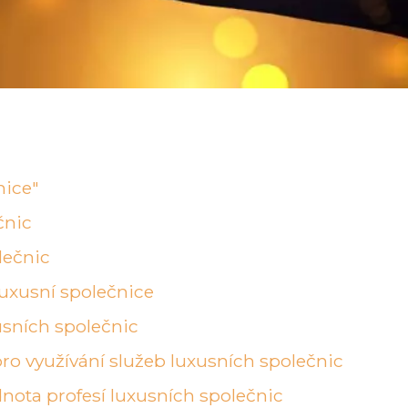
nice"
čnic
lečnic
luxusní společnice
usních společnic
 pro využívání služeb luxusních společnic
ota profesí luxusních společnic