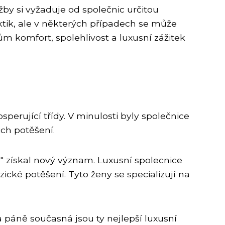
žby si vyžaduje od společnic určitou
aktik, ale v některých případech se může
tům komfort, spolehlivost a luxusní zážitek
perující třídy. V minulosti byly společnice
ich potěšení.
" získal nový význam. Luxusní spolecnice
ické potěšení. Tyto ženy se specializují na
a páně současná jsou ty nejlepší luxusní