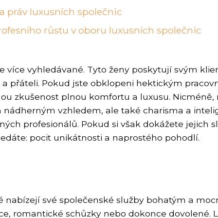
a práv luxusních společnic
rofesního růstu v oboru luxusních společnic
le více vyhledávané. Tyto ženy poskytují svým kli
i a přáteli. Pokud jste obklopeni hektickým pracov
nou zkušenost plnou komfortu a luxusu. Nicméně,
en nádherným vzhledem, ale také charisma a intelig
ných profesionálů. Pokud si však dokážete jejich s
edáte: pocit unikátnosti a naprostého pohodlí.
teré nabízejí své společenské služby bohatým a 
kce, romantické schůzky nebo dokonce dovolené. L