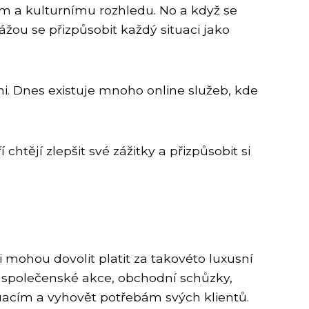
em a kulturnímu rozhledu. No a když se
žou se přizpůsobit každý situaci jako
i. Dnes existuje mnoho online služeb, kde
 chtějí zlepšit své zážitky a přizpůsobit si
i mohou dovolit platit za takovéto luxusní
é společenské akce, obchodní schůzky,
tuacím a vyhovět potřebám svých klientů.