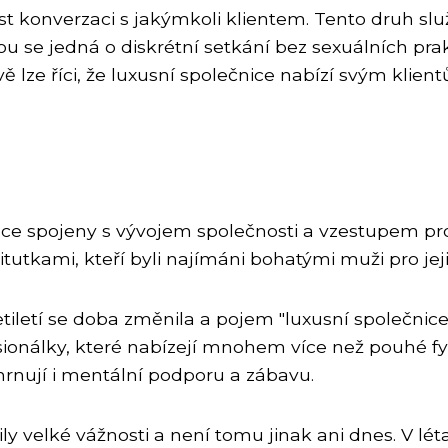
ést konverzaci s jakýmkoli klientem. Tento druh slu
ou se jedná o diskrétní setkání bez sexuálních pr
ě lze říci, že luxusní společnice nabízí svým klien
úzce spojeny s vývojem společnosti a vzestupem pros
tutkami, kteří byli najímáni bohatými muži pro jej
iletí se doba změnila a pojem "luxusní společnice
sionálky, které nabízejí mnohem více než pouhé fyz
rnují i mentální podporu a zábavu.
y velké vážnosti a není tomu jinak ani dnes. V lét