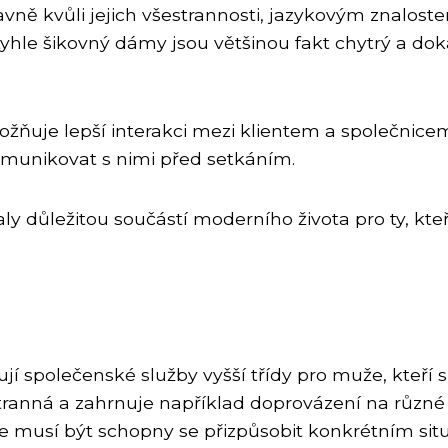
avně kvůli jejich všestrannosti, jazykovým znalost
yhle šikovný dámy jsou většinou fakt chytrý a doká
ňuje lepší interakci mezi klientem a společnicem
komunikovat s nimi před setkáním.
aly důležitou součástí moderního života pro ty, kteří
jí společenské služby vyšší třídy pro muže, kteří s
stranná a zahrnuje například doprovázení na různ
ce musí být schopny se přizpůsobit konkrétním si