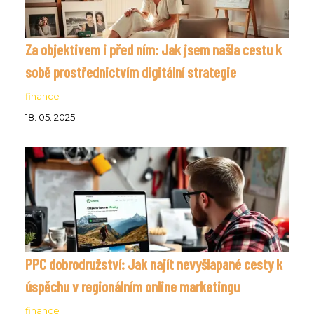
Za objektivem i před ním: Jak jsem našla cestu k
sobě prostřednictvím digitální strategie
finance
18. 05. 2025
PPC dobrodružství: Jak najít nevyšlapané cesty k
úspěchu v regionálním online marketingu
finance