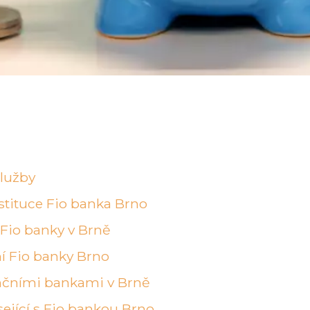
služby
stituce Fio banka Brno
Fio banky v Brně
í Fio banky Brno
nčními bankami v Brně
sející s Fio bankou Brno