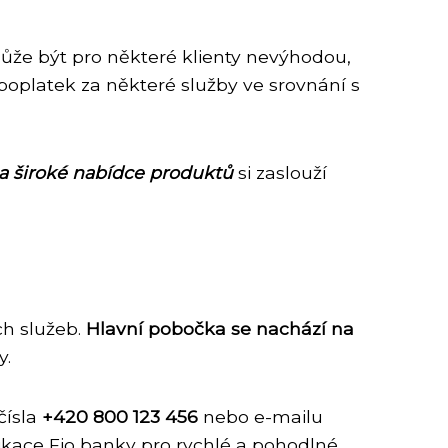
ůže být pro některé klienty nevýhodou,
oplatek za některé služby ve srovnání s
 a široké nabídce produktů
si zaslouží
ch služeb.
Hlavní pobočka se nachází na
y.
čísla
+420 800 123 456
nebo e-mailu
ikace Fio banky pro rychlé a pohodlné