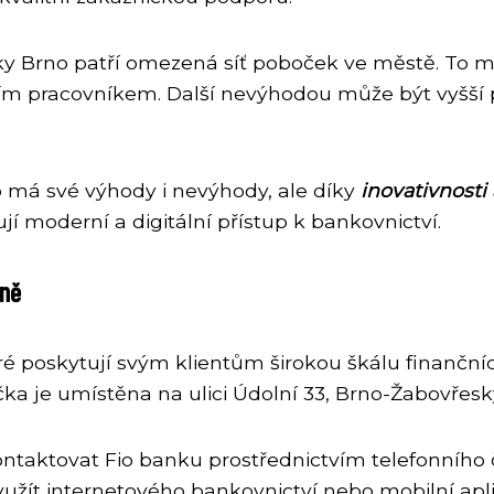
y Brno patří omezená síť poboček ve městě. To m
ím pracovníkem. Další nevýhodou může být vyšší p
o má své výhody i nevýhody, ale díky
inovativnosti
jí moderní a digitální přístup k bankovnictví.
rně
é poskytují svým klientům širokou škálu finanční
ka je umístěna na ulici Údolní 33, Brno-Žabovřesk
ontaktovat Fio banku prostřednictvím telefonního 
yužít internetového bankovnictví nebo mobilní apl