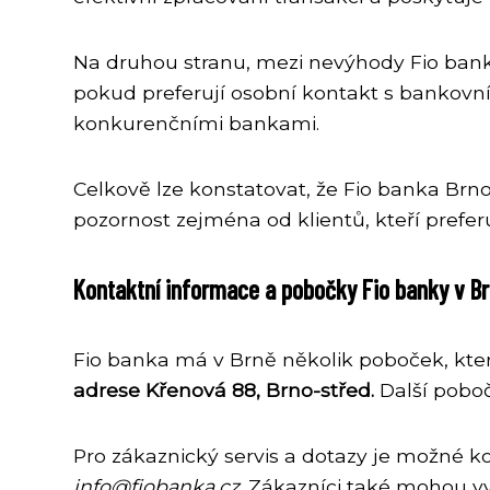
Na druhou stranu, mezi nevýhody Fio bank
pokud preferují osobní kontakt s bankovn
konkurenčními bankami.
Celkově lze konstatovat, že Fio banka Brn
pozornost zejména od klientů, kteří preferu
Kontaktní informace a pobočky Fio banky v B
Fio banka má v Brně několik poboček, kter
adrese Křenová 88, Brno-střed.
Další poboč
Pro zákaznický servis a dotazy je možné k
info@fiobanka.cz
. Zákazníci také mohou v