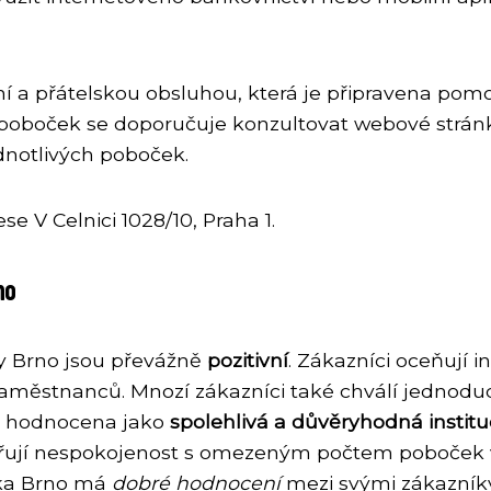
í a přátelskou obsluhou, která je připravena pomo
u poboček se doporučuje konzultovat webové strán
dnotlivých poboček.
e V Celnici 1028/10, Praha 1.
no
y Brno jsou převážně
pozitivní
. Zákazníci oceňují 
zaměstnanců. Mnozí zákazníci také chválí jednod
to hodnocena jako
spolehlivá a důvěryhodná instit
adřují nespokojenost s omezeným počtem poboček v
anka Brno má
dobré hodnocení
mezi svými zákazníky