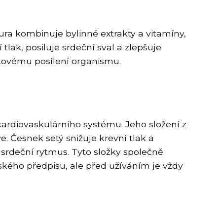
tura kombinuje bylinné extrakty a vitamíny,
lak, posiluje srdeční sval a zlepšuje
lkovému posílení organismu.
 kardiovaskulárního systému. Jeho složení z
e. Česnek setý snižuje krevní tlak a
srdeční rytmus. Tyto složky společně
řského předpisu, ale před užíváním je vždy