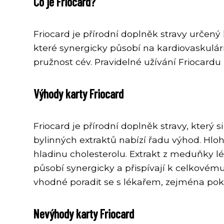
Co je Friocard?
Friocard je přírodní doplněk stravy určený
které synergicky působí na kardiovaskulárn
pružnost cév. Pravidelné užívání Friocard
Výhody karty Friocard
Friocard je přírodní doplněk stravy, který 
bylinných extraktů nabízí řadu výhod. Hloh 
hladinu cholesterolu. Extrakt z meduňky l
působí synergicky a přispívají k celkovému
vhodné poradit se s lékařem, zejména poku
Nevýhody karty Friocard