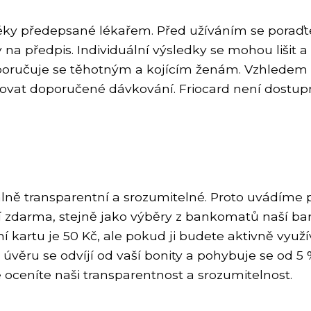
 léky předepsané lékařem. Před užíváním se pora
ky na předpis. Individuální výsledky se mohou lišit
poručuje se těhotným a kojícím ženám. Vzhledem 
ržovat doporučené dávkování. Friocard není dostupn
lně transparentní a srozumitelné. Proto uvádíme 
í zdarma, stejně jako výběry z bankomatů naší ba
ní kartu je 50 Kč, ale pokud ji budete aktivně vyu
věru se odvíjí od vaší bonity a pohybuje se od 5 
ceníte naši transparentnost a srozumitelnost.