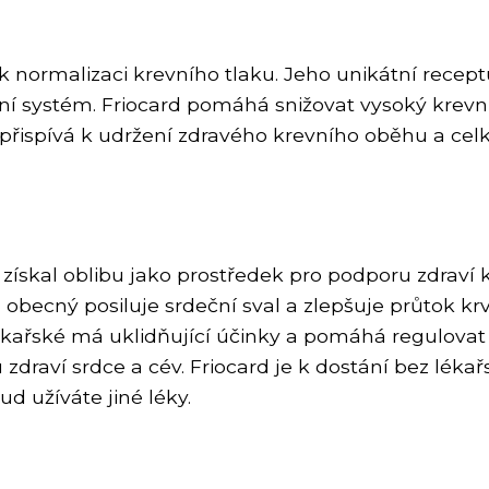
 k normalizaci krevního tlaku. Jeho unikátní recep
í systém. Friocard pomáhá snižovat vysoký krevní t
u přispívá k udržení zdravého krevního oběhu a ce
si získal oblibu jako prostředek pro podporu zdraví
obecný posiluje srdeční sval a zlepšuje průtok krv
ékařské má uklidňující účinky a pomáhá regulovat 
 zdraví srdce a cév. Friocard je k dostání bez léka
d užíváte jiné léky.