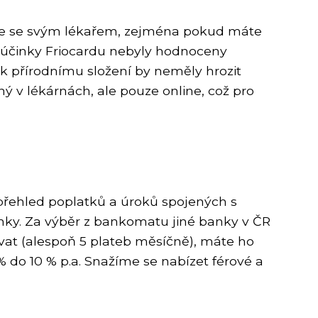
ďte se svým lékařem, zejména pokud máte
 a účinky Friocardu nebyly hodnoceny
k přírodnímu složení by neměly hrozit
ý v lékárnách, ale pouze online, což pro
přehled poplatků a úroků spojených s
nky. Za výběr z bankomatu jiné banky v ČR
žívat (alespoň 5 plateb měsíčně), máte ho
% do 10 % p.a. Snažíme se nabízet férové a