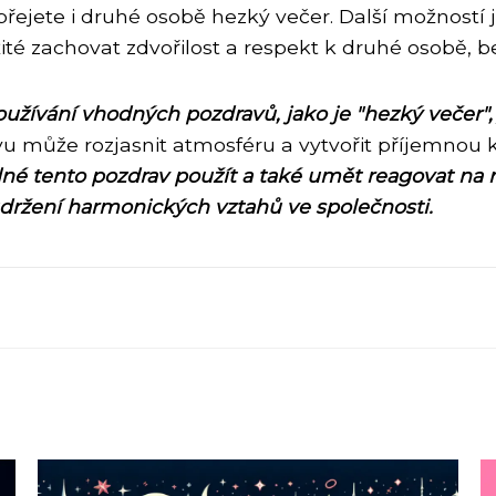
přejete i druhé osobě hezký večer. Další možností 
té zachovat zdvořilost a respekt k druhé osobě, bez
používání vhodných pozdravů, jako je "hezký večer"
u může rozjasnit atmosféru a vytvořit příjemnou 
hodné tento pozdrav použít a také umět reagovat n
udržení harmonických vztahů ve společnosti.