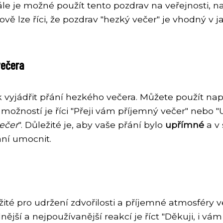
ále je možné použít tento pozdrav na veřejnosti, 
ě lze říci, že pozdrav "hezký večer" je vhodný v j
večera
 vyjádřit přání hezkého večera. Můžete použít např
ožností je říci "Přeji vám příjemný večer" nebo "Už
večer
". Důležité je, aby vaše přání bylo
upřímné
a v 
ní umocnit.
ité pro udržení zdvořilosti a příjemné atmosféry ve
ější a nejpoužívanější reakcí je říct "Děkuji, i v