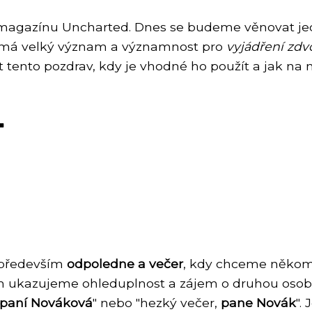
ku magazínu Uncharted. Dnes se budeme věnovat 
v má velký význam a významnost pro
vyjádření zdvo
t tento pozdrav, kdy je vhodné ho použít a jak na 
"
t především
odpoledne a večer
, kdy chceme někomu
m ukazujeme ohleduplnost a zájem o druhou osobu. 
paní Nováková
" nebo "hezký večer,
pane Novák
".