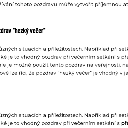
oužívání tohoto pozdravu může vytvořit příjemnou a
ozdrav "hezký večer"
zných situacích a příležitostech. Například při set
aké je to vhodný pozdrav při večerním setkání s přá
ále je možné použít tento pozdrav na veřejnosti, 
ě lze říci, že pozdrav "hezký večer" je vhodný v j
ůzných situacích a příležitostech. Například při set
aké je to vhodný pozdrav při večerním setkání s
př