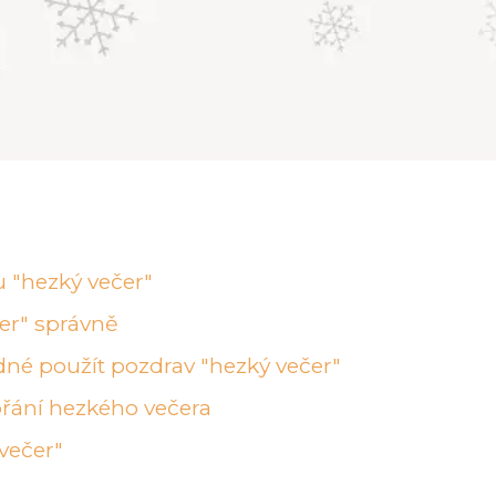
 "hezký večer"
er" správně
hodné použít pozdrav "hezký večer"
přání hezkého večera
večer"