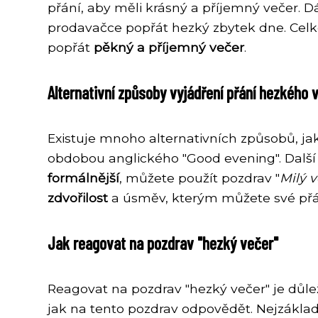
přání, aby měli krásný a příjemný večer. D
prodavačce popřát hezký zbytek dne. Celkov
popřát
pěkný a příjemný večer
.
Alternativní způsoby vyjádření přání hezkého 
Existuje mnoho alternativních způsobů, jak
obdobou anglického "Good evening". Další m
formálnější
, můžete použít pozdrav "
Milý 
zdvořilost
a úsměv, kterým můžete své přá
Jak reagovat na pozdrav "hezký večer"
Reagovat na pozdrav "hezký večer" je důlež
jak na tento pozdrav odpovědět. Nejzákladn