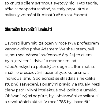
spiknutí s cílem svrhnout světový řád. Tyto teorie,
ačkoliv neopodstatněné, se staly populární a
ovlivnily vnímání iluminátů až do současnosti.
Skuteční bavorští ilumináti
Bavorští ilumináti, založeni v roce 1776 profesorem
kanonického práva Adamem Weishauptem, byli
tajnou společností osvícenské éry. Jejich cílem
bylo „osvícení lidstva“ a osvobození od
náboženských a politických dogmat. Ilumináti se
snažili o prosazování racionality, sekularismu a
individualismu. Společnost se skládala z několika
stupňů zasvěcení, s přísnými pravidly a rituály. Mezi
členy patřili vlivní intelektuálové, politici a umělci.
Obávaní svými odpůrci, byli obviňováni ze spiknutí
a revolučních aktivit. V roce 1785 byli bavorští