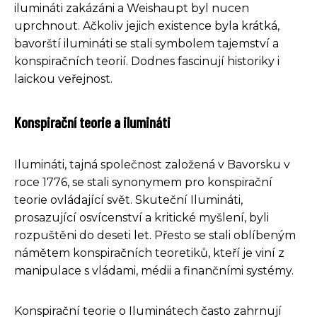
ilumináti zakázáni a Weishaupt byl nucen
uprchnout. Ačkoliv jejich existence byla krátká,
bavorští ilumináti se stali symbolem tajemství a
konspiračních teorií. Dodnes fascinují historiky i
laickou veřejnost.
Konspirační teorie a ilumináti
Ilumináti, tajná společnost založená v Bavorsku v
roce 1776, se stali synonymem pro konspirační
teorie ovládající svět. Skuteční Ilumináti,
prosazující osvícenství a kritické myšlení, byli
rozpuštěni do deseti let. Přesto se stali oblíbeným
námětem konspiračních teoretiků, kteří je viní z
manipulace s vládami, médii a finančními systémy.
Konspirační teorie o Iluminátech často zahrnují