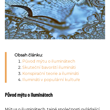
Obsah článku:
Původ mýtu o iluminátech
Skuteční bavorští ilumináti
Konspirační teorie a ilumináti
Ilumináti v populární kultuře
Původ mýtu o iluminátech
Mýtus o iluminátech, tajné společnosti ovládající