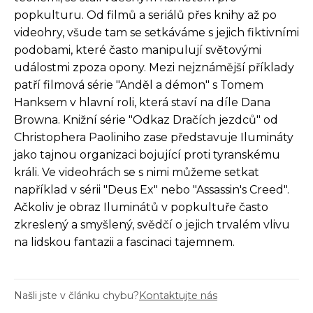
popkulturu. Od filmů a seriálů přes knihy až po
videohry, všude tam se setkáváme s jejich fiktivními
podobami, které často manipulují světovými
událostmi zpoza opony. Mezi nejznámější příklady
patří filmová série "Anděl a démon" s Tomem
Hanksem v hlavní roli, která staví na díle Dana
Browna. Knižní série "Odkaz Dračích jezdců" od
Christophera Paoliniho zase představuje Ilumináty
jako tajnou organizaci bojující proti tyranskému
králi. Ve videohrách se s nimi můžeme setkat
například v sérii "Deus Ex" nebo "Assassin's Creed".
Ačkoliv je obraz Iluminátů v popkultuře často
zkreslený a smyšlený, svědčí o jejich trvalém vlivu
na lidskou fantazii a fascinaci tajemnem.
Našli jste v článku chybu?
Kontaktujte nás