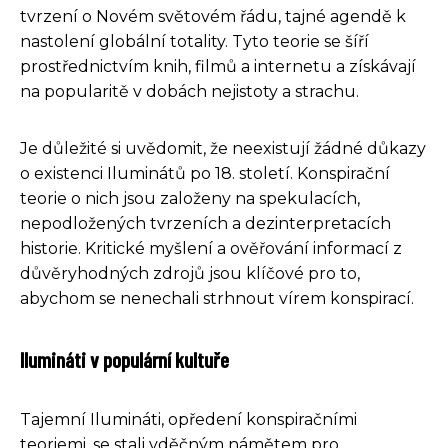
tvrzení o Novém světovém řádu, tajné agendě k
nastolení globální totality. Tyto teorie se šíří
prostřednictvím knih, filmů a internetu a získávají
na popularitě v dobách nejistoty a strachu.
Je důležité si uvědomit, že neexistují žádné důkazy
o existenci Iluminátů po 18. století. Konspirační
teorie o nich jsou založeny na spekulacích,
nepodložených tvrzeních a dezinterpretacích
historie. Kritické myšlení a ověřování informací z
důvěryhodných zdrojů jsou klíčové pro to,
abychom se nenechali strhnout vírem konspirací.
Ilumináti v populární kultuře
Tajemní Ilumináti, opředení konspiračními
teoriemi, se stali vděčným námětem pro