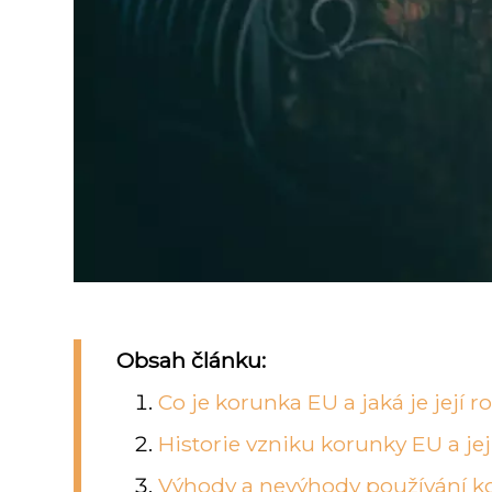
Obsah článku:
Co je korunka EU a jaká je její 
Historie vzniku korunky EU a jej
Výhody a nevýhody používání k