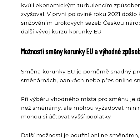
kvůli ekonomickým turbulencím způsobený
zvyšoval. V první polovině roku 2021 došl
snižováním úrokových sazeb Českou národní
další vývoj kurzu korunky EU.
Možnosti směny korunky EU a výhodné způso
Směna korunky EU je poměrně snadný proce
směnárnách, bankách nebo přes online s
Při výběru vhodného místa pro směnu je důl
než směnárny, ale mohou vyžadovat minim
mohou si účtovat vyšší poplatky.
Další možností je použití online směnáren