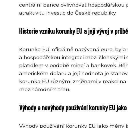
centrální bance ovlivňovat hospodářskou poli
atraktivitu investic do České republiky.
Historie vzniku korunky EU a její vývoj v průbě
Korunka EU, oficiálně nazývaná euro, byl
a hospodářskou integraci mezi členskými st
platidlem v podobě mincí a bankovek. Bě
americkém dolaru a její hodnota je stano
korunka EU různými změnami v reakci na ek
mezinárodním trhu.
Výhody a nevýhody používání korunky EU jako
Výhody používání korunky EU jako měny jso