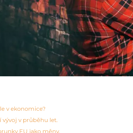
role v ekonomice?
í vývoj v průběhu let.
orunky EU jako měny.