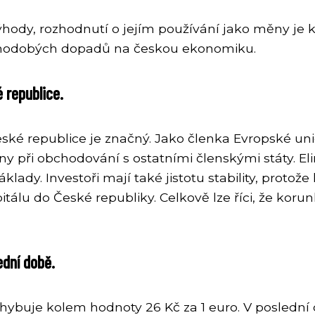
ody, rozhodnutí o jejím používání jako měny je k
uhodobých dopadů na českou ekonomiku.
 republice.
eské republice je značný. Jako členka Evropské un
y při obchodování s ostatními členskými státy. E
lady. Investoři mají také jistotu stability, protož
itálu do České republiky. Celkově lze říci, že koru
ední době.
hybuje kolem hodnoty 26 Kč za 1 euro. V posledn