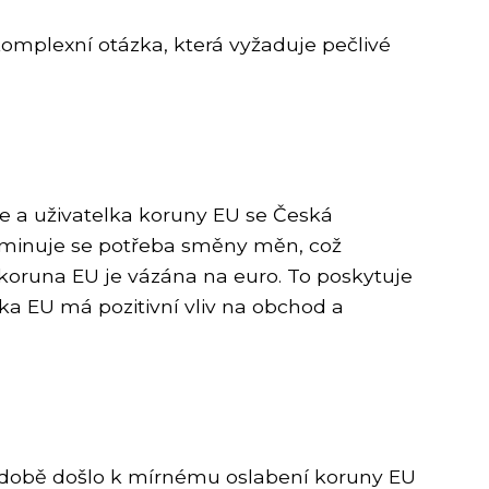
omplexní otázka, která vyžaduje pečlivé
ie a uživatelka koruny EU se Česká
liminuje se potřeba směny měn, což
e koruna EU je vázána na euro. To poskytuje
nka EU má pozitivní vliv na obchod a
í době došlo k mírnému oslabení koruny EU