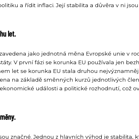
tiku a řídit inflaci. Její stabilita a důvěra v ni js
hu let.
a zavedena jako jednotná měna Evropské unie v roc
áty. V první fázi se korunka EU používala jen bez
hem let se korunka EU stala druhou nejvýznamněj
vena na základě směnných kurzů jednotlivých člen
onomické události a politické rozhodnutí, což ovli
 měny.
u značné. Jednou z hlavních výhod je stabilita, 