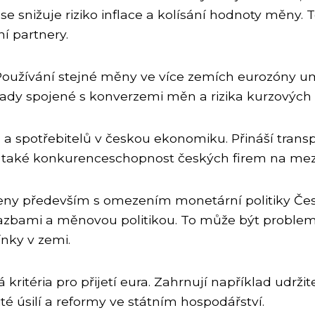
nižuje riziko inflace a kolísání hodnoty měny. T
í partnery.
 Používání stejné měny ve více zemích eurozóny u
lady spojené s konverzemi měn a rizika kurzových
a spotřebitelů v českou ekonomiku. Přináší transp
uje také konkurenceschopnost českých firem na me
eny především s omezením monetární politiky Čes
zbami a měnovou politikou. To může být problema
nky v zemi.
ritéria pro přijetí eura. Zahrnují například udržitel
té úsilí a reformy ve státním hospodářství.