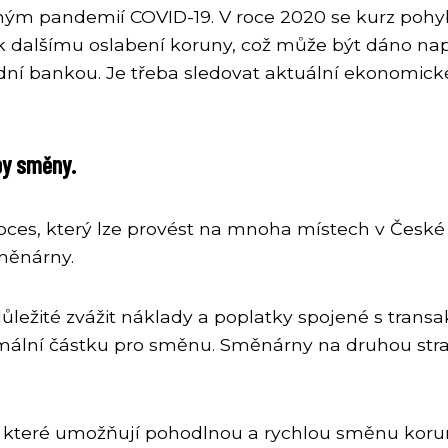
m pandemií COVID-19. V roce 2020 se kurz pohybo
o k dalšímu oslabení koruny, což může být dáno na
 bankou. Je třeba sledovat aktuální ekonomické u
by směny.
s, který lze provést na mnoha místech v České r
měnárny.
ežité zvážit náklady a poplatky spojené s transak
ální částku pro směnu. Směnárny na druhou stran
, které umožňují pohodlnou a rychlou směnu korun