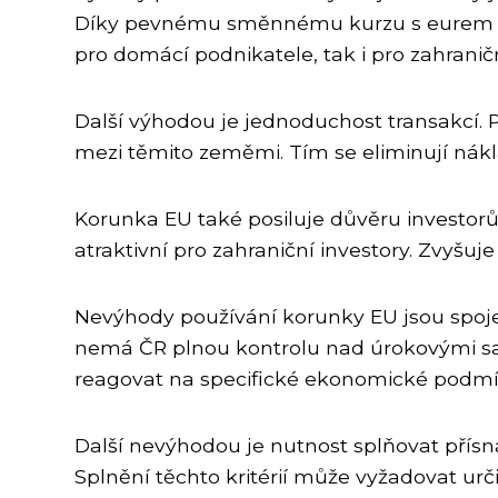
Díky pevnému směnnému kurzu s eurem se s
pro domácí podnikatele, tak i pro zahraničn
Další výhodou je jednoduchost transakcí.
mezi těmito zeměmi. Tím se eliminují nák
Korunka EU také posiluje důvěru investorů 
atraktivní pro zahraniční investory. Zvyš
Nevýhody používání korunky EU jsou spoj
nemá ČR plnou kontrolu nad úrokovými sa
reagovat na specifické ekonomické podmí
Další nevýhodou je nutnost splňovat přísná k
Splnění těchto kritérií může vyžadovat urči