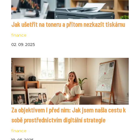
Jak ušetřit na toneru a přitom nezkazit tiskárnu
finance
02. 09. 2025
Za objektivem i před ním: Jak jsem našla cestu k
sobě prostřednictvím digitální strategie
finance